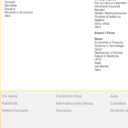
Scooter
Per la casa e il giardino
Biciclette
Strumenti musicali
Nautica
Baratto
Ricambi e accessori
Mobili / Elettrodomestici
Altro
Prodotti di bellezza
Biglietti
Sexy shop
Altro
Eventi / Feste
News
Economia e Finanza
Scienze e Tecnologie
Sport
Spettacolo e Gossip
Salute e Medicina
UFO
Italia
dal Mondo
Altro
Chi siamo
Condizioni d'uso
Aiuto
Pubblicità
Informativa sulla privacy
Contattaci
Vetrine Exclusive
Sicurezza
Gestione a