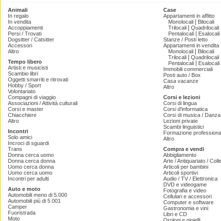
Animali
Case
In regalo
Appartamenti in affitto
|
In vendita
Monolocali
Bilocali
|
Accoppiamenti
Trilocali
Quadrilocali
|
Persi / Trovati
Pentalocali
Esalocali
Dogsitter / Catsitter
Stanze / Posti letto
Accessori
Appartamenti in vendita
|
Altro
Monolocali
Bilocali
|
Trilocali
Quadrilocali
Tempo libero
|
Pentalocali
Esalocali
Artisti e musicisti
Immobili commerciali
Scambio libri
Posti auto / Box
Oggetti smarriti e ritrovati
Casa vacanze
Hobby / Sport
Altro
Volontariato
Compagni di viaggio
Corsi e lezioni
Associazioni / Attività culturali
Corsi di lingua
Corsi e master
Corsi d'informatica
Chiacchiere
Corsi di musica / Danza 
Altro
Lezioni private
Scambi linguistici
Incontri
Formazione professiona
Solo amici
Altro
Incroci di sguardi
Trans
Compra e vendi
Donna cerca uomo
Abbigliamento
Donna cerca donna
Arte / Antiquariato / Coll
Uomo cerca donna
Articoli per bambini
Uomo cerca uomo
Articoli sportivi
Incontri per adulti
Audio / TV / Elettronica
DVD e videogame
Auto e moto
Fotografia e video
Automobili meno di 5.000
Cellulari e accessori
Automobili più di 5.001
Computer e software
Camper
Gastronomia e vini
Fuoristrada
Libri e CD
Moto
Orologi e gioielli