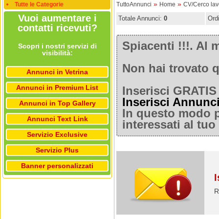
»
»
Tutte le Categorie
TuttoAnnunci
Home
CV/Cerco lav
Vuoi aumentare i
Totale Annunci:
0
Ord
contatti ricevuti?
Spiacenti !!!. A
Scopri i nostri servizi di
visibilità:
Non hai trovato q
Annunci in Vetrina
Annunci in Premium List
Inserisci GRATIS 
Inserisci Annunc
Annunci in Top Gallery
In questo modo po
Annunci Text Link
interessati al tu
Servizio Exclusive
Servizio Plus
Banner personalizzati
I
R