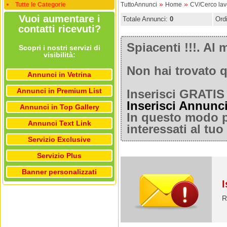
»
»
Tutte le Categorie
TuttoAnnunci
Home
CV/Cerco lav
Vuoi aumentare i
Totale Annunci:
0
Ord
contatti ricevuti?
Spiacenti !!!. A
Scopri i nostri servizi di
visibilità:
Non hai trovato q
Annunci in Vetrina
Annunci in Premium List
Inserisci GRATIS 
Inserisci Annunc
Annunci in Top Gallery
In questo modo po
Annunci Text Link
interessati al tu
Servizio Exclusive
Servizio Plus
Banner personalizzati
I
R