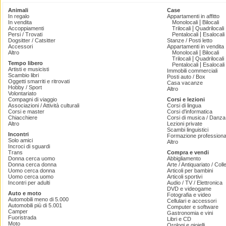
Animali
Case
In regalo
Appartamenti in affitto
|
In vendita
Monolocali
Bilocali
|
Accoppiamenti
Trilocali
Quadrilocali
|
Persi / Trovati
Pentalocali
Esalocali
Dogsitter / Catsitter
Stanze / Posti letto
Accessori
Appartamenti in vendita
|
Altro
Monolocali
Bilocali
|
Trilocali
Quadrilocali
Tempo libero
|
Pentalocali
Esalocali
Artisti e musicisti
Immobili commerciali
Scambio libri
Posti auto / Box
Oggetti smarriti e ritrovati
Casa vacanze
Hobby / Sport
Altro
Volontariato
Compagni di viaggio
Corsi e lezioni
Associazioni / Attività culturali
Corsi di lingua
Corsi e master
Corsi d'informatica
Chiacchiere
Corsi di musica / Danza 
Altro
Lezioni private
Scambi linguistici
Incontri
Formazione professiona
Solo amici
Altro
Incroci di sguardi
Trans
Compra e vendi
Donna cerca uomo
Abbigliamento
Donna cerca donna
Arte / Antiquariato / Coll
Uomo cerca donna
Articoli per bambini
Uomo cerca uomo
Articoli sportivi
Incontri per adulti
Audio / TV / Elettronica
DVD e videogame
Auto e moto
Fotografia e video
Automobili meno di 5.000
Cellulari e accessori
Automobili più di 5.001
Computer e software
Camper
Gastronomia e vini
Fuoristrada
Libri e CD
Moto
Orologi e gioielli