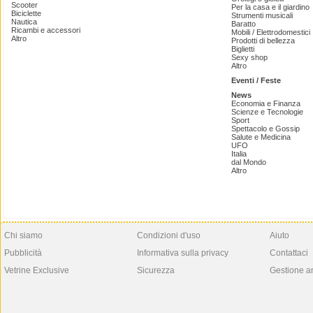
Scooter
Per la casa e il giardino
Biciclette
Strumenti musicali
Nautica
Baratto
Ricambi e accessori
Mobili / Elettrodomestici
Altro
Prodotti di bellezza
Biglietti
Sexy shop
Altro
Eventi / Feste
News
Economia e Finanza
Scienze e Tecnologie
Sport
Spettacolo e Gossip
Salute e Medicina
UFO
Italia
dal Mondo
Altro
Chi siamo
Condizioni d'uso
Aiuto
Pubblicità
Informativa sulla privacy
Contattaci
Vetrine Exclusive
Sicurezza
Gestione a