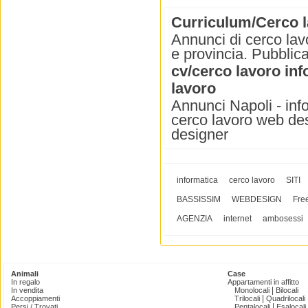
Curriculum/Cerco l
Annunci di cerco lav
e provincia. Pubblica
cv/cerco lavoro inf
lavoro
Annunci Napoli - info
cerco lavoro web des
designer
informatica
cerco lavoro
SITI
BASSISSIM
WEBDESIGN
Fre
AGENZIA
internet
ambosessi
Animali
Case
In regalo
Appartamenti in affitto
|
In vendita
Monolocali
Bilocali
|
Accoppiamenti
Trilocali
Quadrilocali
|
Persi / Trovati
Pentalocali
Esalocali