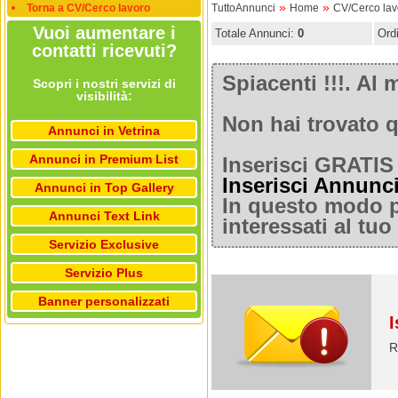
»
»
Torna a CV/Cerco lavoro
TuttoAnnunci
Home
CV/Cerco lav
Vuoi aumentare i
Totale Annunci:
0
Ord
contatti ricevuti?
Spiacenti !!!. A
Scopri i nostri servizi di
visibilità:
Non hai trovato q
Annunci in Vetrina
Annunci in Premium List
Inserisci GRATIS 
Inserisci Annunc
Annunci in Top Gallery
In questo modo po
Annunci Text Link
interessati al tu
Servizio Exclusive
Servizio Plus
Banner personalizzati
I
R