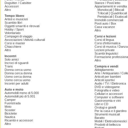
Dogsitter / Catsitter
Stanze / Posti letto
Accessori
Appartamenti in vendita
|
Altro
Monolocali
Bilocali
|
Trilocali
Quadrilocali
Tempo libero
|
Pentalocali
Esalocali
Artisti e musicisti
Immobili commerciali
Scambio libri
Posti auto / Box
Oggetti smarriti e ritrovati
Casa vacanze
Hobby / Sport
Altro
Volontariato
Compagni di viaggio
Corsi e lezioni
Associazioni / Attività culturali
Corsi di lingua
Corsi e master
Corsi d'informatica
Chiacchiere
Corsi di musica / Danza 
Altro
Lezioni private
Scambi linguistici
Incontri
Formazione professiona
Solo amici
Altro
Incroci di sguardi
Trans
Compra e vendi
Donna cerca uomo
Abbigliamento
Donna cerca donna
Arte / Antiquariato / Coll
Uomo cerca donna
Articoli per bambini
Uomo cerca uomo
Articoli sportivi
Incontri per adulti
Audio / TV / Elettronica
DVD e videogame
Auto e moto
Fotografia e video
Automobili meno di 5.000
Cellulari e accessori
Automobili più di 5.001
Computer e software
Camper
Gastronomia e vini
Fuoristrada
Libri e CD
Moto
Orologi e gioielli
Scooter
Per la casa e il giardino
Biciclette
Strumenti musicali
Nautica
Baratto
Ricambi e accessori
Mobili / Elettrodomestici
Altro
Prodotti di bellezza