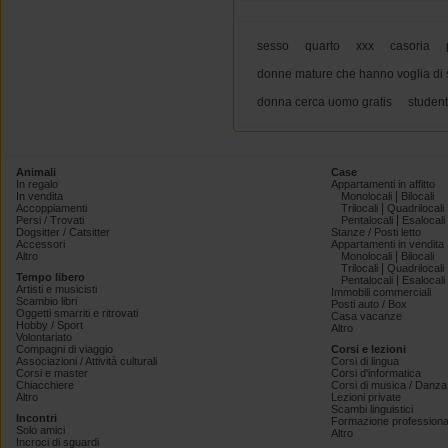
sesso
quarto
xxx
casoria
donne mature che hanno voglia di 
donna cerca uomo gratis
studen
Animali
Case
In regalo
Appartamenti in affitto
|
In vendita
Monolocali
Bilocali
|
Accoppiamenti
Trilocali
Quadrilocali
|
Persi / Trovati
Pentalocali
Esalocali
Dogsitter / Catsitter
Stanze / Posti letto
Accessori
Appartamenti in vendita
|
Altro
Monolocali
Bilocali
|
Trilocali
Quadrilocali
Tempo libero
|
Pentalocali
Esalocali
Artisti e musicisti
Immobili commerciali
Scambio libri
Posti auto / Box
Oggetti smarriti e ritrovati
Casa vacanze
Hobby / Sport
Altro
Volontariato
Compagni di viaggio
Corsi e lezioni
Associazioni / Attività culturali
Corsi di lingua
Corsi e master
Corsi d'informatica
Chiacchiere
Corsi di musica / Danza 
Altro
Lezioni private
Scambi linguistici
Incontri
Formazione professiona
Solo amici
Altro
Incroci di sguardi