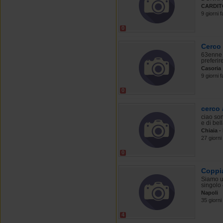
CARDIT
9 giorni f
0
Cerco
63enne 
preferir
Casoria
9 giorni f
0
cerco
ciao so
e di bel
Chiaia -
27 giorni 
0
Coppi
Siamo un
singolo 
Napoli
35 giorni
4