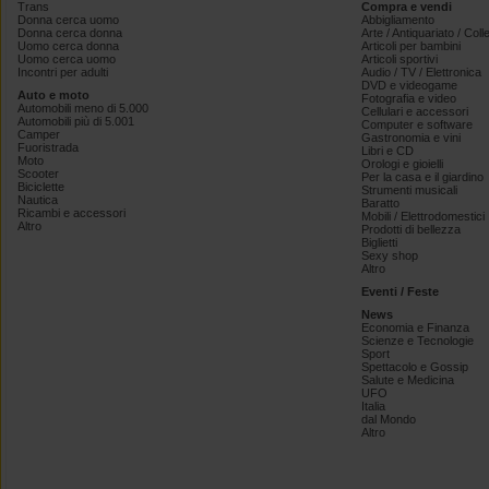
Trans
Compra e vendi
Donna cerca uomo
Abbigliamento
Donna cerca donna
Arte / Antiquariato / Coll
Uomo cerca donna
Articoli per bambini
Uomo cerca uomo
Articoli sportivi
Incontri per adulti
Audio / TV / Elettronica
DVD e videogame
Auto e moto
Fotografia e video
Automobili meno di 5.000
Cellulari e accessori
Automobili più di 5.001
Computer e software
Camper
Gastronomia e vini
Fuoristrada
Libri e CD
Moto
Orologi e gioielli
Scooter
Per la casa e il giardino
Biciclette
Strumenti musicali
Nautica
Baratto
Ricambi e accessori
Mobili / Elettrodomestici
Altro
Prodotti di bellezza
Biglietti
Sexy shop
Altro
Eventi / Feste
News
Economia e Finanza
Scienze e Tecnologie
Sport
Spettacolo e Gossip
Salute e Medicina
UFO
Italia
dal Mondo
Altro