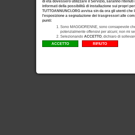
di età dovessero utilizzare il Servizio, saranno ritenuti
informati della possibilità di installazione sui propri pe
TUTTOANNUNCI.ORG avvisa sin da ora gli utenti che la
l'esposizione a segnalazione dei trasgressori alle comp
punti:
Sono MAGGIORENNE, sono consapevole che gli
potenzialmente offensivi per alcuni; non mi se
Selezionando
ACCETTO
, dichiaro di solleva