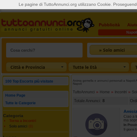
Le pagine di TuttoAnnunci.org utilizzano Cookie. Proseguendo
Pubblicità
Aiut
Napol
» Solo amici
Città e Provincia
Tutte le Età
Anima gemella e annunci personali a Napoli An
100 Top Escorts più visitate
Napoli
»
»
»
TuttoAnnunci
Home
Incontri
So
Home Page
Totale Annunci:
8
Ord
Tutte le Categorie
Amiciz
Categoria
Ciao a t
ma sopra
Torna a Incontri
In Provi
Solo amici
(8)
9 giorni 