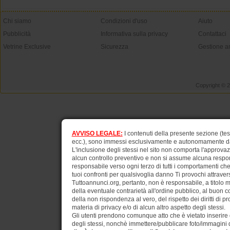
Chi siamo
Condizioni d'uso
Aiuto
Pubblicità
Informativa sulla privacy
Contattaci
Vetrine Exclusive
Sicurezza
Gestione a
Copyright © 
AVVISO LEGALE:
I contenuti della presente sezione (test
ecc.), sono immessi esclusivamente e autonomamente dagli
L'inclusione degli stessi nel sito non comporta l'approv
alcun controllo preventivo e non si assume alcuna respons
responsabile verso ogni terzo di tutti i comportamenti ch
tuoi confronti per qualsivoglia danno Ti provochi attraverso
Tuttoannunci.org, pertanto, non è responsabile, a titolo 
della eventuale contrarietà all'ordine pubblico, al buon 
della non rispondenza al vero, del rispetto dei diritti di pr
materia di privacy e/o di alcun altro aspetto degli stessi.
Gli utenti prendono comunque atto che è vietato inserire d
degli stessi, nonchè immettere/pubblicare foto/immagini di 