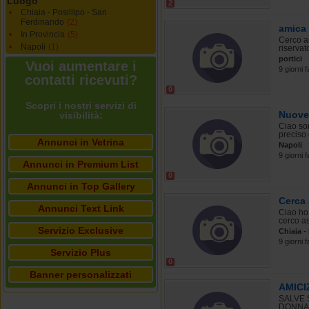
Luogo
2
Chiaia - Posillipo - San
Ferdinando
(2)
amica
In Provincia
(5)
Cerco a
Napoli
(1)
riservat
portici
Vuoi aumentare i
9 giorni f
contatti ricevuti?
0
Scopri i nostri servizi di
Nuove
visibilità:
Ciao son
preciso 
Annunci in Vetrina
Napoli
9 giorni f
Annunci in Premium List
0
Annunci in Top Gallery
Cerca 
Annunci Text Link
Ciao ho 
cerco as
Servizio Exclusive
Chiaia -
9 giorni f
Servizio Plus
0
Banner personalizzati
AMICI
SALVE 
DONNA 