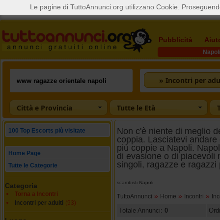
Le pagine di TuttoAnnunci.org utilizzano Cookie. Proseguendo
Pubblicità
Aiut
Napol
» Incontri per adu
Città e Provincia
Tutte le Età
Non c'è niente di meglio de
100 Top Escorts più visitate
coppia. Lasciatevi andare 
più coppie a Napoli. Napol
Home Page
di evasione o di piacevoli
singoli, ragazze e ragazzi
Tutte le Categorie
scambisti Napoli
Categoria
Torna a Incontri
»
»
»
TuttoAnnunci
Home
Incontri
Inc
Incontri per adulti
(93)
Totale Annunci:
0
Ord