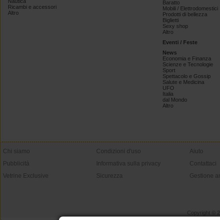
Nautica
Baratto
Ricambi e accessori
Mobili / Elettrodomestici
Altro
Prodotti di bellezza
Biglietti
Sexy shop
Altro
Eventi / Feste
News
Economia e Finanza
Scienze e Tecnologie
Sport
Spettacolo e Gossip
Salute e Medicina
UFO
Italia
dal Mondo
Altro
Chi siamo
Condizioni d'uso
Aiuto
Pubblicità
Informativa sulla privacy
Contattaci
Vetrine Exclusive
Sicurezza
Gestione a
Copyright © 