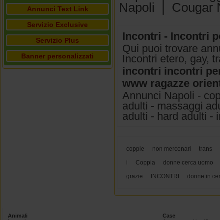
Napoli
|
Cougar 
Annunci Text Link
Servizio Exclusive
Incontri - Incontri 
Servizio Plus
Qui puoi trovare annun
Banner personalizzati
Incontri etero, gay, 
incontri incontri pe
www ragazze orient
Annunci Napoli - copp
adulti - massaggi adul
adulti - hard adulti -
coppie
non mercenari
trans
i
Coppia
donne cerca uomo
grazie
INCONTRI
donne in ce
Animali
Case