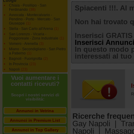
Luogo
Chiaia - Posillipo - San
Spiacenti !!!. A
Ferdinando
(38)
Avvocata - Montecalvario -
Pendino - Porto - Mercato - San
Non hai trovato q
Giuseppe
(1)
Stella - San Carlo all'Arena
(1)
Inserisci GRATIS 
San Lorenzo - Vicaria -
Poggioreale - Zona Industriale
(1)
Inserisci Annunc
Vomero - Arenella
(3)
In questo modo po
Miano - Secondigliano - San Pietro
a Patierno
(1)
interessati al tu
Bagnoli - Fuorigrotta
(2)
In Provincia
(23)
Napoli
(23)
Vuoi aumentare i
contatti ricevuti?
I
R
Scopri i nostri servizi di
visibilità:
Annunci in Vetrina
Ricerche frequen
Annunci in Premium List
Gay Napoli
|
Tra
Napoli
|
Massagg
Annunci in Top Gallery