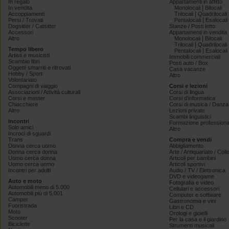
In regalo
Appartamenti in affitto
|
In vendita
Monolocali
Bilocali
|
Accoppiamenti
Trilocali
Quadrilocali
|
Persi / Trovati
Pentalocali
Esalocali
Dogsitter / Catsitter
Stanze / Posti letto
Accessori
Appartamenti in vendita
|
Altro
Monolocali
Bilocali
|
Trilocali
Quadrilocali
Tempo libero
|
Pentalocali
Esalocali
Artisti e musicisti
Immobili commerciali
Scambio libri
Posti auto / Box
Oggetti smarriti e ritrovati
Casa vacanze
Hobby / Sport
Altro
Volontariato
Compagni di viaggio
Corsi e lezioni
Associazioni / Attività culturali
Corsi di lingua
Corsi e master
Corsi d'informatica
Chiacchiere
Corsi di musica / Danza 
Altro
Lezioni private
Scambi linguistici
Incontri
Formazione professiona
Solo amici
Altro
Incroci di sguardi
Trans
Compra e vendi
Donna cerca uomo
Abbigliamento
Donna cerca donna
Arte / Antiquariato / Coll
Uomo cerca donna
Articoli per bambini
Uomo cerca uomo
Articoli sportivi
Incontri per adulti
Audio / TV / Elettronica
DVD e videogame
Auto e moto
Fotografia e video
Automobili meno di 5.000
Cellulari e accessori
Automobili più di 5.001
Computer e software
Camper
Gastronomia e vini
Fuoristrada
Libri e CD
Moto
Orologi e gioielli
Scooter
Per la casa e il giardino
Biciclette
Strumenti musicali