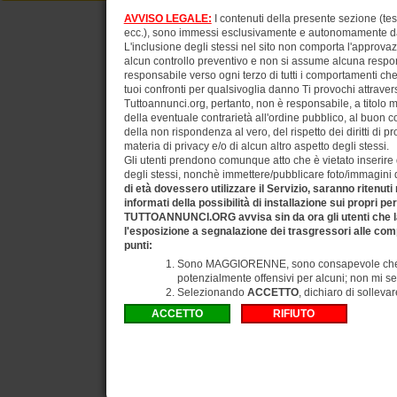
AVVISO LEGALE:
I contenuti della presente sezione (test
ecc.), sono immessi esclusivamente e autonomamente dagli
L'inclusione degli stessi nel sito non comporta l'approv
alcun controllo preventivo e non si assume alcuna respons
responsabile verso ogni terzo di tutti i comportamenti ch
tuoi confronti per qualsivoglia danno Ti provochi attraverso
Tuttoannunci.org, pertanto, non è responsabile, a titolo 
della eventuale contrarietà all'ordine pubblico, al buon 
della non rispondenza al vero, del rispetto dei diritti di pr
materia di privacy e/o di alcun altro aspetto degli stessi.
Gli utenti prendono comunque atto che è vietato inserire d
degli stessi, nonchè immettere/pubblicare foto/immagini di 
di età dovessero utilizzare il Servizio, saranno ritenuti
informati della possibilità di installazione sui propri pe
TUTTOANNUNCI.ORG avvisa sin da ora gli utenti che la
l'esposizione a segnalazione dei trasgressori alle comp
punti:
Sono MAGGIORENNE, sono consapevole che gli
potenzialmente offensivi per alcuni; non mi se
Selezionando
ACCETTO
, dichiaro di solleva