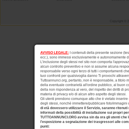
Copyright © 
AVVISO LEGALE:
I contenuti della presente sezione (test
ecc.), sono immessi esclusivamente e autonomamente dagli
L'inclusione degli stessi nel sito non comporta l'approv
alcun controllo preventivo e non si assume alcuna respons
responsabile verso ogni terzo di tutti i comportamenti ch
tuoi confronti per qualsivoglia danno Ti provochi attraverso
Tuttoannunci.org, pertanto, non è responsabile, a titolo 
della eventuale contrarietà all'ordine pubblico, al buon 
della non rispondenza al vero, del rispetto dei diritti di pr
materia di privacy e/o di alcun altro aspetto degli stessi.
Gli utenti prendono comunque atto che è vietato inserire d
degli stessi, nonchè immettere/pubblicare foto/immagini di 
di età dovessero utilizzare il Servizio, saranno ritenuti
informati della possibilità di installazione sui propri pe
TUTTOANNUNCI.ORG avvisa sin da ora gli utenti che la
l'esposizione a segnalazione dei trasgressori alle comp
punti: