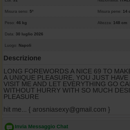
Età:
31
Nazionalità:
ITAL
Misura seno:
5ª
Misura pene:
14 
Peso:
46 kg
Altezza:
148 cm
Data:
30 luglio 2026
Luogo:
Napoli
Descrizione
LONG FOREWORDS A NICE 69 TO MAK
A UNIQUE PLEASURE, YOU JUST HAVE
VISIT ME AND LET EVERYTHING GO C
WITHOUT HURRY WITH SO MUCH DESI
PLEASURE
hit me... { arosniasexy@gmail.com }
Invia Messaggio Chat