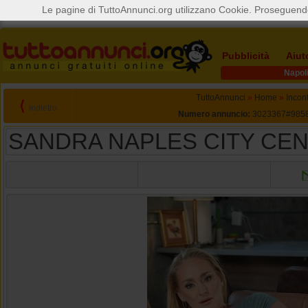
Le pagine di TuttoAnnunci.org utilizzano Cookie. Proseguendo
Pubblicità
Aiut
Napol
TuttoAnnunci
»
Home
»
Incont
⟨
Indietro
Numero annuncio:
3023367#985
SANDRA NAPLES CITY CE