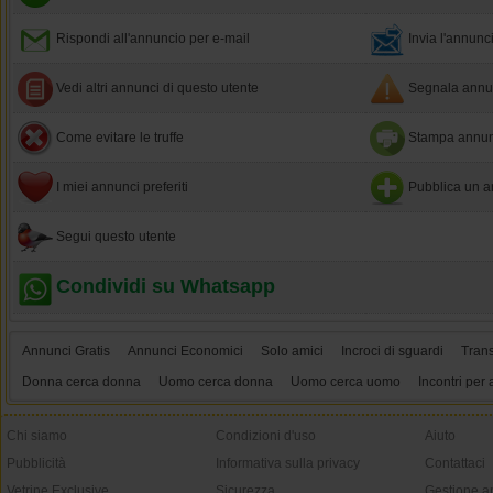
Rispondi all'annuncio per e-mail
Invia l'annun
Vedi altri annunci di questo utente
Segnala annun
Come evitare le truffe
Stampa annun
I miei annunci preferiti
Pubblica un a
Segui questo utente
Condividi su Whatsapp
Annunci Gratis
Annunci Economici
Solo amici
Incroci di sguardi
Tran
Donna cerca donna
Uomo cerca donna
Uomo cerca uomo
Incontri per 
Chi siamo
Condizioni d'uso
Aiuto
Pubblicità
Informativa sulla privacy
Contattaci
Vetrine Exclusive
Sicurezza
Gestione a