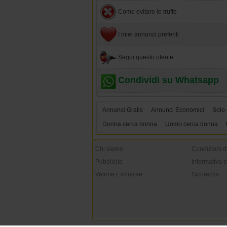
Come evitare le truffe
I miei annunci preferiti
Segui questo utente
Condividi su Whatsapp
Annunci Gratis
Annunci Economici
Solo 
Donna cerca donna
Uomo cerca donna
Chi siamo
Condizioni d
Pubblicità
Informativa s
Vetrine Exclusive
Sicurezza