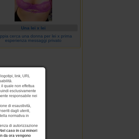
Una lei x lei
ppia cerca una donna per lei x prima
esperienza messaggi privato
logotipi, link, URL
abilità.
il quale non effettua
 quindi esclusivamente
amente responsabile nei
one di esaustività,
eriti dagli utenti,
 della normativa in
ssenza di autorizzazione
Nel caso in cui minori
 sin da ora vengono