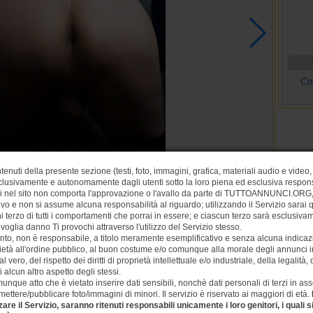
Co
1
2
3
tenuti della presente sezione (testi, foto, immagini, grafica, materiali audio e video, 
lusivamente e autonomamente dagli utenti sotto la loro piena ed esclusiva respons
si nel sito non comporta l'approvazione o l'avallo da parte di TUTTOANNUNCI.ORG, 
ivo e non si assume alcuna responsabilità al riguardo; utilizzando il Servizio sarai
 terzo di tutti i comportamenti che porrai in essere; e ciascun terzo sarà esclusiv
ivoglia danno Ti provochi attraverso l'utilizzo del Servizio stesso.
nto, non è responsabile, a titolo meramente esemplificativo e senza alcuna indicazi
ietà all'ordine pubblico, al buon costume e/o comunque alla morale degli annunci ins
vero, del rispetto dei diritti di proprietà intellettuale e/o industriale, della legalità,
i alcun altro aspetto degli stessi.
unque atto che è vietato inserire dati sensibili, nonchè dati personali di terzi in a
ettere/pubblicare foto/immagini di minori. Il servizio è riservato ai maggiori di età.
zare il Servizio, saranno ritenuti responsabili unicamente i loro genitori, i quali
Nazionalità:
ITALIA