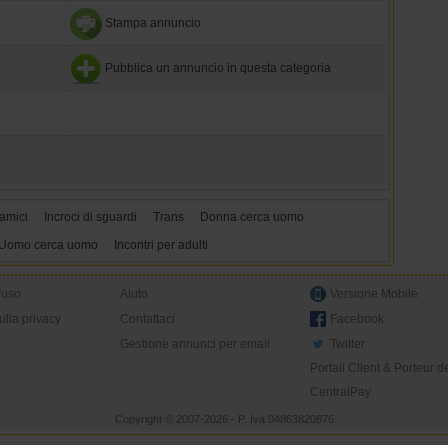
Stampa annuncio
Pubblica un annuncio in questa categoria
amici
Incroci di sguardi
Trans
Donna cerca uomo
Uomo cerca uomo
Incontri per adulti
'uso
Aiuto
Versione Mobile
ulla privacy
Contattaci
Facebook
Gestione annunci per email
Twitter
Portail Client & Porteur d
CentralPay
Copyright © 2007-2026 - P. Iva 04863820876