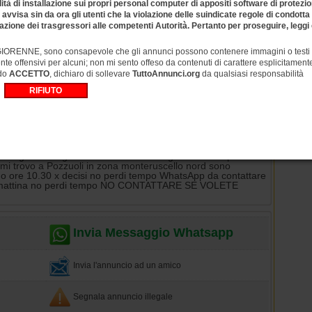
lità di installazione sui propri personal computer di appositi software di protezione
sa sin da ora gli utenti che la violazione delle suindicate regole di condott
Peso:
70 kg
azione dei trasgressori alle competenti Autorità. Pertanto per proseguire, leggi 
Indirizzo:
Visualizza la mappa
RENNE, sono consapevole che gli annunci possono contenere immagini o testi es
te offensivi per alcuni; non mi sento offeso da contenuti di carattere esplicitamen
do
ACCETTO
, dichiaro di sollevare
TuttoAnnunci.org
da qualsiasi responsabilità
Nome:
Pozzuoli
o giovani ragazzi seri decisi attivi vogliosi di bella presenza
 mi trovo a Pozzuoli in zona monteruscello nord sono
 fino ore 10.30 x decisi no perdi tempo WhatsApp da contattare
 di mattina no perdi tempo NO CONTATTARE SE VOLETE
Invia Messaggio Whatsapp
Invia l'annuncio ad un amico
Segnala annuncio illegale