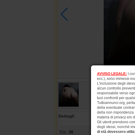
AVVISO LEGALE:
I con
ecc.), sono immessi esc
L'inclusione degli stes
alcun controllo prevent
responsabile verso ogni
tuoi confronti per quals
Tuttoannunci.org, perta
della eventuale contrar
della non rispondenza al 
Dettagli
materia di privacy e/o d
Gli utenti prendono com
degli stessi, nonchè imm
di età dovessero utiliz
Età:
38