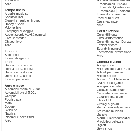
Accessori
Appartamenti in vendita
|
Altro
Monolocali
Bilocali
|
Trilocali
Quadrilocali
Tempo libero
|
Pentalocali
Esalocali
Artisti e musicisti
Immobili commerciali
Scambio libri
Posti auto / Box
Oggetti smarriti e ritrovati
Casa vacanze
Hobby / Sport
Altro
Volontariato
Compagni di viaggio
Corsi e lezioni
Associazioni / Attività culturali
Corsi di lingua
Corsi e master
Corsi d'informatica
Chiacchiere
Corsi di musica / Danza 
Altro
Lezioni private
Scambi linguistici
Incontri
Formazione professiona
Solo amici
Altro
Incroci di sguardi
Trans
Compra e vendi
Donna cerca uomo
Abbigliamento
Donna cerca donna
Arte / Antiquariato / Coll
Uomo cerca donna
Articoli per bambini
Uomo cerca uomo
Articoli sportivi
Incontri per adulti
Audio / TV / Elettronica
DVD e videogame
Auto e moto
Fotografia e video
Automobili meno di 5.000
Cellulari e accessori
Automobili più di 5.001
Computer e software
Camper
Gastronomia e vini
Fuoristrada
Libri e CD
Moto
Orologi e gioielli
Scooter
Per la casa e il giardino
Biciclette
Strumenti musicali
Nautica
Baratto
Ricambi e accessori
Mobili / Elettrodomestici
Altro
Prodotti di bellezza
Biglietti
Sexy shop