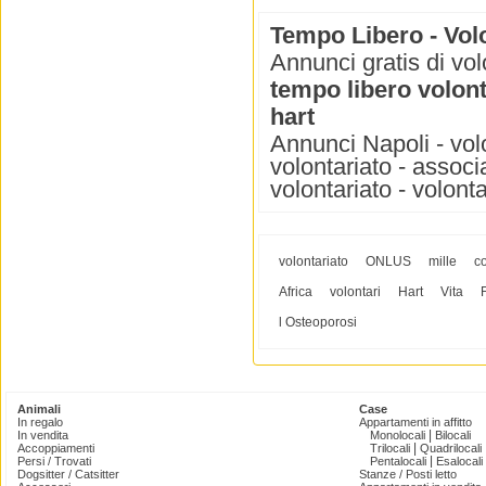
Tempo Libero - Volo
Annunci gratis di vol
tempo libero volont
hart
Annunci Napoli - volo
volontariato - associa
volontariato - volonta
volontariato
ONLUS
mille
c
Africa
volontari
Hart
Vita
l Osteoporosi
Animali
Case
In regalo
Appartamenti in affitto
|
In vendita
Monolocali
Bilocali
|
Accoppiamenti
Trilocali
Quadrilocali
|
Persi / Trovati
Pentalocali
Esalocali
Dogsitter / Catsitter
Stanze / Posti letto