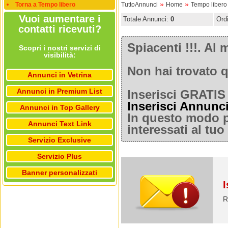
»
»
Torna a Tempo libero
TuttoAnnunci
Home
Tempo libero
Vuoi aumentare i
Totale Annunci:
0
Ord
contatti ricevuti?
Spiacenti !!!. A
Scopri i nostri servizi di
visibilità:
Non hai trovato q
Annunci in Vetrina
Annunci in Premium List
Inserisci GRATIS 
Inserisci Annunc
Annunci in Top Gallery
In questo modo po
Annunci Text Link
interessati al tu
Servizio Exclusive
Servizio Plus
Banner personalizzati
I
R