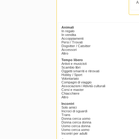
A
Animali
In regalo
In vendita
Accoppiamenti
Persi / Trovati
Dogsitter / Catsitter
Accessori
Altro
Tempo libero
Artisti e musicisti
Scambio libri
Oggetti smarriti e ritrovati
Hobby / Sport
Volontariato
Compagni di viaggio
Associazioni / Attività culturali
Corsi e master
Chiacchiere
Altro
Incontri
Solo amici
Incroci di sguardi
Trans
Donna cerca uomo
Donna cerca donna
Uomo cerca donna
Uomo cerca uomo
Incontri per adulti