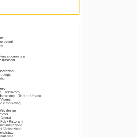
ute
e eventi
ini
istenza domestica
 traslochi
Riparazioni
trologia
tici
voro
a - Telelavoro
Istruzione - Risorse Umane
 Agenti
e e marketing
 Web design
omoter
 Operai
 Pub / Ristoranti
amministrazione
el / Animazione
endistato
part-time