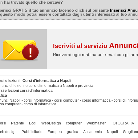
n hai trovato quello che cercavi?
serisci GRATIS il tuo annuncio facendo click sul pulsante
Inserisci Annu
 questo modo potrai essere contattato dagli utenti interessati al tuo annu
Annunci
Iscriviti al servizio
Riceverai ogni mattina un'e-mail con gli ann
si e lezioni - Corsi d'informatica a Napoli
unci di lezioni e corsi d'informatica a Napoli e provincia.
si e lezioni corsi d'informatica
afica
unci Napoli - corsi informatica - corsi computer - corso informatica - corsi di informa
so computer - corso di informatica
orsi
Patente
Ecdl
WebDesign
computer
Webmaster
FOTOGRAFIA
eb design
Pubblicitario
Europea
grafica
Accademia
Napoli
Giuglian