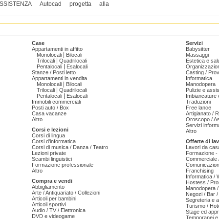
SSISTENZA
Autocad
progetta
alla
Case
Servizi
Appartamenti in affitto
Babysitter
|
Monolocali
Bilocali
Massaggi
|
Trilocali
Quadrilocali
Estetica e sal
|
Pentalocali
Esalocali
Organizzazion
Stanze / Posti letto
Casting / Prov
Appartamenti in vendita
Informatica
|
Monolocali
Bilocali
Manodopera
|
Trilocali
Quadrilocali
Pulizie e ass
|
Pentalocali
Esalocali
Imbiancature e
Immobili commerciali
Traduzioni
Posti auto / Box
Free lance
Casa vacanze
Artigianato / 
Altro
Oroscopo / As
Servizi informa
Corsi e lezioni
Altro
Corsi di lingua
Corsi d'informatica
Offerte di la
Corsi di musica / Danza / Teatro
Lavori da cas
Lezioni private
Formazione - 
Scambi linguistici
Commerciale /
Formazione professionale
Comunicazion
Altro
Franchising
Informatica /
Compra e vendi
Hostess / Pr
Abbigliamento
Manodopera /
Arte / Antiquariato / Collezioni
Negozi / Bar /
Articoli per bambini
Segreteria e 
Articoli sportivi
Turismo / Hot
Audio / TV / Elettronica
Stage ed appr
DVD e videogame
Temporanei e 