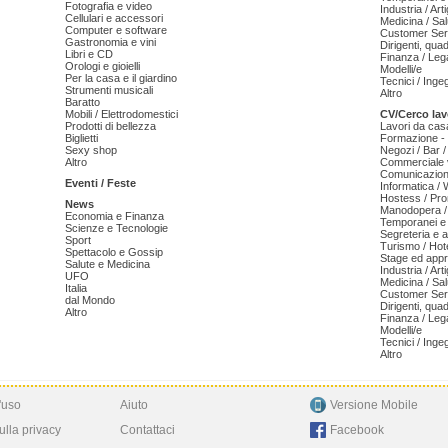
Fotografia e video
Industria / Art
Cellulari e accessori
Medicina / Sal
Computer e software
Customer Serv
Gastronomia e vini
Dirigenti, qua
Libri e CD
Finanza / Leg
Orologi e gioielli
Modelli/e
Per la casa e il giardino
Tecnici / Inge
Strumenti musicali
Altro
Baratto
Mobili / Elettrodomestici
CV/Cerco lav
Prodotti di bellezza
Lavori da cas
Biglietti
Formazione - 
Sexy shop
Negozi / Bar /
Altro
Commerciale v
Comunicazion
Eventi / Feste
Informatica /
Hostess / Pr
News
Manodopera /
Economia e Finanza
Temporanei e 
Scienze e Tecnologie
Segreteria e 
Sport
Turismo / Hot
Spettacolo e Gossip
Stage ed appr
Salute e Medicina
Industria / Art
UFO
Medicina / Sal
Italia
Customer Serv
dal Mondo
Dirigenti, qua
Altro
Finanza / Leg
Modelli/e
Tecnici / Inge
Altro
'uso
Aiuto
Versione Mobile
ulla privacy
Contattaci
Facebook