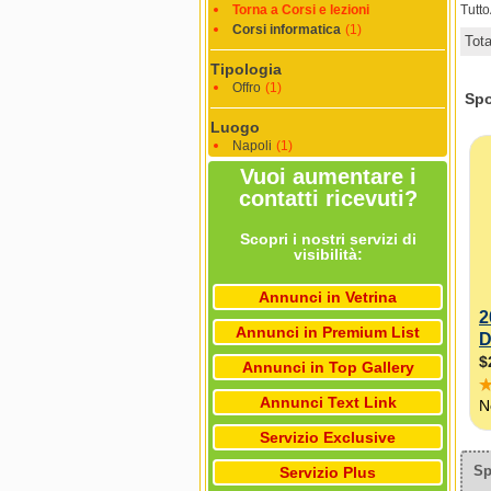
Torna a Corsi e lezioni
Tutt
Corsi informatica
(1)
Tot
Tipologia
Offro
(1)
Luogo
Napoli
(1)
Vuoi aumentare i
contatti ricevuti?
Scopri i nostri servizi di
visibilità:
Annunci in Vetrina
Annunci in Premium List
Annunci in Top Gallery
Annunci Text Link
Servizio Exclusive
Sp
Servizio Plus