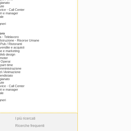
igianato
ute
ice - Call Center
dri e manager
ale
gneri
oro
a - Telelavoro
Istruzione - Risorse Umane
 Pub / Ristoranti
endite e acquisti
e e marketing
 Web design
omoter
 Operai
part-time
amministrazione
el / Animazione
endistato
igianato
ute
ice - Call Center
dri e manager
ale
gneri
I più ricercati
Ricerche frequenti