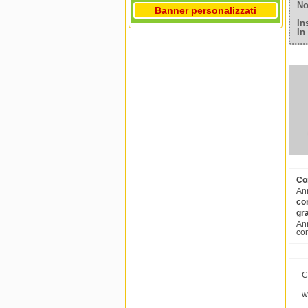
No
Banner personalizzati
In
In
Cor
Ann
cor
gr
Ann
cor
C
w