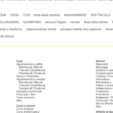
OUR
CENA
TUOI
festa della mamma
MANGIARBERE
SPETTACOLO
ULURGIONIS
SUAMNTINO
Annunci Napoli
mondo
festa della donna
alute e medicina
organizzazione eventi
presepe vivente vico equense
lavor
esta donna
Case
Servizi
Appartamenti in affitto
Babysitter
|
Monolocali
Bilocali
Massaggi
|
Trilocali
Quadrilocali
Estetica e sal
|
Pentalocali
Esalocali
Organizzazion
Stanze / Posti letto
Casting / Prov
Appartamenti in vendita
Informatica
|
Monolocali
Bilocali
Manodopera
|
Trilocali
Quadrilocali
Pulizie e ass
|
Pentalocali
Esalocali
Imbiancature e
Immobili commerciali
Traduzioni
Posti auto / Box
Free lance
Casa vacanze
Artigianato / 
Altro
Oroscopo / As
Servizi informa
Corsi e lezioni
Altro
Corsi di lingua
Corsi d'informatica
Offerte di la