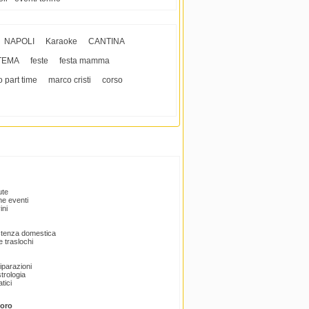
NAPOLI
Karaoke
CANTINA
TEMA
feste
festa mamma
o part time
marco cristi
corso
ute
e eventi
ini
istenza domestica
 traslochi
Riparazioni
trologia
tici
voro