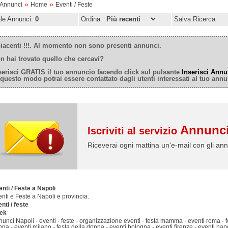
»
»
oAnnunci
Home
Eventi / Feste
ale Annunci:
0
Ordina:
Salva Ricerca
iacenti !!!. Al momento non sono presenti annunci.
n hai trovato quello che cercavi?
serisci GRATIS il tuo annuncio facendo click sul pulsante
Inserisci Annu
 questo modo potrai essere contattato dagli utenti interessati al tuo annu
Annunci
Iscriviti al servizio
Riceverai ogni mattina un'e-mail con gli ann
nti / Feste a Napoli
nti e Feste a Napoli e provincia.
nti / feste
ek
unci Napoli - eventi - feste - organizzazione eventi - festa mamma - eventi roma - 
na - eventi milano - festa della donna - eventi bologna - eventi firenze - eventi napo