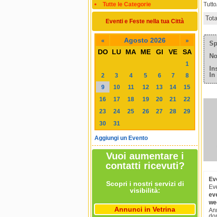
Tutte le Categorie
Tutt
Tot
Eventi e Feste nella tua Città
Agosto 2026
«
»
Sp
DO
LU
MA
ME
GI
VE
SA
No
1
In
In
2
3
4
5
6
7
8
9
10
11
12
13
14
15
16
17
18
19
20
21
22
23
24
25
26
27
28
29
30
31
Aggiungi un Evento
Vuoi aumentare i
contatti ricevuti?
Eve
Scopri i nostri servizi di
Eve
visibilità:
eve
we
Annunci in Vetrina
Ann
don