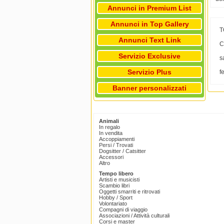
Annunci in Premium List
Annunci in Top Gallery
T
Annunci Text Link
C
Servizio Exclusive
s
Servizio Plus
f
Banner personalizzati
Animali
In regalo
In vendita
Accoppiamenti
Persi / Trovati
Dogsitter / Catsitter
Accessori
Altro
Tempo libero
Artisti e musicisti
Scambio libri
Oggetti smarriti e ritrovati
Hobby / Sport
Volontariato
Compagni di viaggio
Associazioni / Attività culturali
Corsi e master