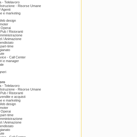
a - Telelavoro
Istruzione - Risorse Umane
 Agenti
e e marketing
 Web design
omoter
 Operai
 Pub / Ristoranti
amministrazione
el / Animazione
endistato
part-time
igianato
ute
ice - Call Center
dri e manager
ale
gneri
oro
a - Telelavoro
Istruzione - Risorse Umane
 Pub / Ristoranti
endite e acquisti
e e marketing
 Web design
omoter
 Operai
part-time
amministrazione
el / Animazione
endistato
igianato
ute