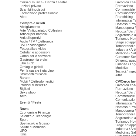
Corsi di musica / Danza / Teatro
Lavori da cas
Lezioni private
Formazione - 
Scambi linguistici
Commerciale /
Formazione professionale
Comunicazion
Altro
Franchising
Informatica /
Compra e vendi
Hostess / Pr
Abbigliamento
Manodopera /
Arte / Antiquariato / Collezioni
Negozi / Bar /
Articoli per bambini
Segreteria e 
Articoli sportivi
Turismo / Hot
Audio / TV / Elettronica
Stage ed appr
DVD e videogame
Temporanei e 
Fotografia e video
Industria / Art
Cellulari e accessori
Medicina / Sal
Computer e software
Customer Serv
Gastronomia e vini
Dirigenti, qua
Libri e CD
Finanza / Leg
Orologi e gioielli
Modelli/e
Per la casa e il giardino
Tecnici / Inge
Strumenti musicali
Altro
Baratto
Mobili / Elettrodomestici
CV/Cerco lav
Prodotti di bellezza
Lavori da cas
Biglietti
Formazione - 
Sexy shop
Negozi / Bar /
Altro
Commerciale v
Comunicazion
Eventi / Feste
Informatica /
Hostess / Pr
News
Manodopera /
Economia e Finanza
Temporanei e 
Scienze e Tecnologie
Segreteria e 
Sport
Turismo / Hot
Spettacolo e Gossip
Stage ed appr
Salute e Medicina
Industria / Art
UFO
Medicina / Sal
Italia