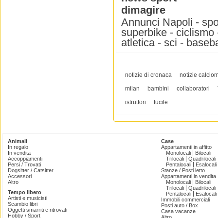
dimagire
Annunci Napoli - spor
superbike - ciclismo -
atletica - sci - base
notizie di cronaca
notizie calcio
milan
bambini
collaboratori
istruttori
fucile
Animali
Case
In regalo
Appartamenti in affitto
|
In vendita
Monolocali
Bilocali
|
Accoppiamenti
Trilocali
Quadrilocali
|
Persi / Trovati
Pentalocali
Esalocali
Dogsitter / Catsitter
Stanze / Posti letto
Accessori
Appartamenti in vendita
|
Altro
Monolocali
Bilocali
|
Trilocali
Quadrilocali
Tempo libero
|
Pentalocali
Esalocali
Artisti e musicisti
Immobili commerciali
Scambio libri
Posti auto / Box
Oggetti smarriti e ritrovati
Casa vacanze
Hobby / Sport
Altro