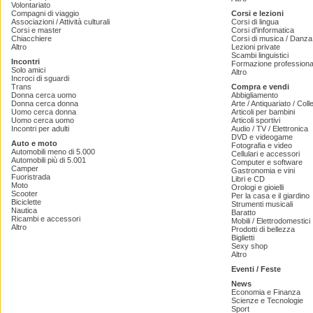
Volontariato
Compagni di viaggio
Corsi e lezioni
Associazioni / Attività culturali
Corsi di lingua
Corsi e master
Corsi d'informatica
Chiacchiere
Corsi di musica / Danza 
Altro
Lezioni private
Scambi linguistici
Incontri
Formazione professiona
Solo amici
Altro
Incroci di sguardi
Trans
Compra e vendi
Donna cerca uomo
Abbigliamento
Donna cerca donna
Arte / Antiquariato / Coll
Uomo cerca donna
Articoli per bambini
Uomo cerca uomo
Articoli sportivi
Incontri per adulti
Audio / TV / Elettronica
DVD e videogame
Auto e moto
Fotografia e video
Automobili meno di 5.000
Cellulari e accessori
Automobili più di 5.001
Computer e software
Camper
Gastronomia e vini
Fuoristrada
Libri e CD
Moto
Orologi e gioielli
Scooter
Per la casa e il giardino
Biciclette
Strumenti musicali
Nautica
Baratto
Ricambi e accessori
Mobili / Elettrodomestici
Altro
Prodotti di bellezza
Biglietti
Sexy shop
Altro
Eventi / Feste
News
Economia e Finanza
Scienze e Tecnologie
Sport