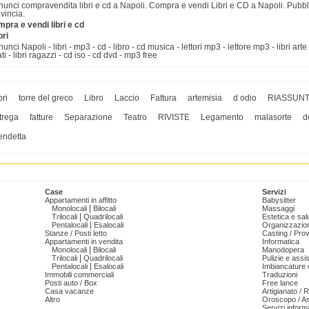
unci compravendita libri e cd a Napoli. Compra e vendi Libri e CD a Napoli. Pubbli
vincia.
pra e vendi libri e cd
ori
unci Napoli - libri - mp3 - cd - libro - cd musica - lettori mp3 - lettore mp3 - libri arte - lib
ti - libri ragazzi - cd iso - cd dvd - mp3 free
bri
torre del greco
Libro
Laccio
Fattura
artemisia
d odio
RIASSUNT
trega
fatture
Separazione
Teatro
RIVISTE
Legamento
malasorte
d
endetta
Case
Servizi
Appartamenti in affitto
Babysitter
|
Monolocali
Bilocali
Massaggi
|
Trilocali
Quadrilocali
Estetica e sal
|
Pentalocali
Esalocali
Organizzazion
Stanze / Posti letto
Casting / Prov
Appartamenti in vendita
Informatica
|
Monolocali
Bilocali
Manodopera
|
Trilocali
Quadrilocali
Pulizie e ass
|
Pentalocali
Esalocali
Imbiancature e
Immobili commerciali
Traduzioni
Posti auto / Box
Free lance
Casa vacanze
Artigianato / 
Altro
Oroscopo / As
Servizi informa