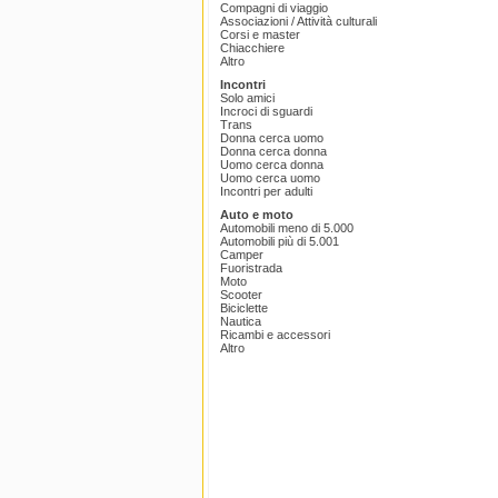
Compagni di viaggio
Associazioni / Attività culturali
Corsi e master
Chiacchiere
Altro
Incontri
Solo amici
Incroci di sguardi
Trans
Donna cerca uomo
Donna cerca donna
Uomo cerca donna
Uomo cerca uomo
Incontri per adulti
Auto e moto
Automobili meno di 5.000
Automobili più di 5.001
Camper
Fuoristrada
Moto
Scooter
Biciclette
Nautica
Ricambi e accessori
Altro