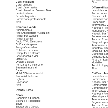
Corsi e lezioni
Altro
Corsi di lingua
Corsi d'informatica
Offerte di la
Corsi di musica / Danza / Teatro
Lavori da cas
Lezioni private
Formazione - 
Scambi linguistici
Commerciale /
Formazione professionale
Comunicazion
Altro
Franchising
Informatica /
Compra e vendi
Hostess / Pr
Abbigliamento
Manodopera /
Arte / Antiquariato / Collezioni
Negozi / Bar /
Articoli per bambini
Segreteria e 
Articoli sportivi
Turismo / Hot
Audio / TV / Elettronica
Stage ed appr
DVD e videogame
Temporanei e 
Fotografia e video
Industria / Art
Cellulari e accessori
Medicina / Sal
Computer e software
Customer Serv
Gastronomia e vini
Dirigenti, qua
Libri e CD
Finanza / Leg
Orologi e gioielli
Modelli/e
Per la casa e il giardino
Tecnici / Inge
Strumenti musicali
Altro
Baratto
Mobili / Elettrodomestici
CV/Cerco lav
Prodotti di bellezza
Lavori da cas
Biglietti
Formazione - 
Sexy shop
Negozi / Bar /
Altro
Commerciale v
Comunicazion
Eventi / Feste
Informatica /
Hostess / Pr
News
Manodopera /
Economia e Finanza
Temporanei e 
Scienze e Tecnologie
Segreteria e 
Sport
Turismo / Hot
Spettacolo e Gossip