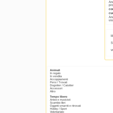
Ann
pro
com
cu
Ann
usa
li
S
v
Animali
In regalo
In vendita
Accoppiamenti
Persi / Trovati
Dogsitter / Catsitter
Accessori
Altro
Tempo libero
Artisti e musicisti
Scambio libri
Oggetti smarriti e ritrovati
Hobby / Sport
Volontariato