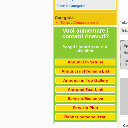
Tutte le Categorie
Categoria
Torna a Compra e vendi
Tutt
Vuoi aumentare i
Tot
contatti ricevuti?
Sp
Scopri i nostri servizi di
visibilità:
No
In
Annunci in Vetrina
In
Annunci in Premium List
Annunci in Top Gallery
Annunci Text Link
Servizio Exclusive
Servizio Plus
Banner personalizzati
Co