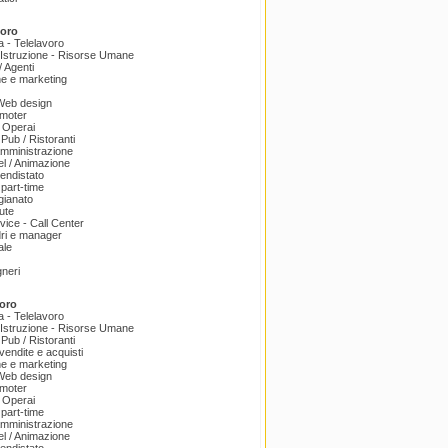
voro
a - Telelavoro
Istruzione - Risorse Umane
 Agenti
e e marketing
 Web design
omoter
 Operai
 Pub / Ristoranti
amministrazione
el / Animazione
endistato
part-time
igianato
ute
ice - Call Center
dri e manager
ale
gneri
oro
a - Telelavoro
Istruzione - Risorse Umane
 Pub / Ristoranti
endite e acquisti
e e marketing
 Web design
omoter
 Operai
part-time
amministrazione
el / Animazione