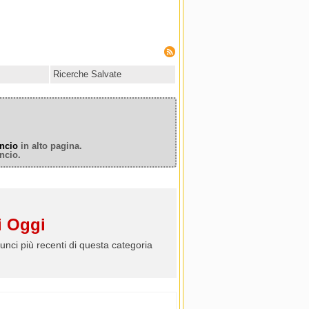
Ricerche Salvate
ncio
in alto pagina.
ncio.
 Oggi
unci più recenti di questa categoria