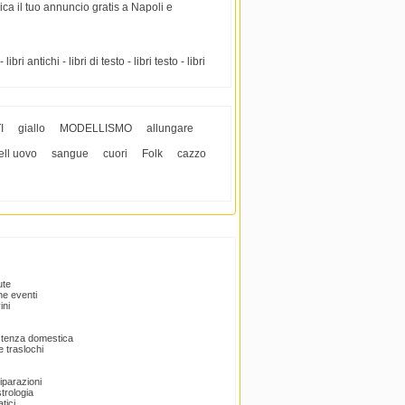
ca il tuo annuncio gratis a Napoli e
ri antichi - libri di testo - libri testo - libri
I
giallo
MODELLISMO
allungare
ell uovo
sangue
cuori
Folk
cazzo
ute
e eventi
ini
istenza domestica
 traslochi
Riparazioni
trologia
tici