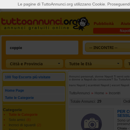
Le pagine di TuttoAnnunci.org utilizzano Cookie. Proseguendo
Pubblicità
Aiut
Napol
-- INCONTRI --
Città e Provincia
Tutte le Età
Annunci personali, donne Napoli Ti senti solo
100 Top Escorts più visitate
o donne a Napoli da conoscere? Su TuttoAnnun
trans Napoli
|
scambisti Napoli
|
escort Napoli
Home Page
»
»
TuttoAnnunci
Home
Incontri
Tutte le Categorie
Totale Annunci:
29
Ord
Categorie
PER C
Tutte le Categorie
SESS
Solo amici
(8)
Sono un 
presenza
Incroci di sguardi
(2)
Chiaia -