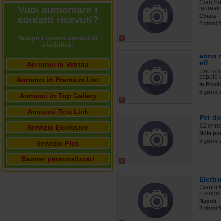
Ciao Son
Vuoi aumentare i
laureato
Chiaia -
contatti ricevuti?
8 giorni f
Scopri i nostri servizi di
0
visibilità:
anno n
eff
Annunci in Vetrina
ciao so
coppie c
Annunci in Premium List
In Provi
8 giorni f
Annunci in Top Gallery
0
Annunci Text Link
Per do
32 enne 
Servizio Exclusive
Nola po
8 giorni f
Servizio Plus
Banner personalizzati
0
Elettr
Gianni 6
o singole
Napoli
8 giorni f