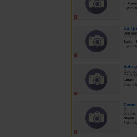
In Provi
8 giorni f
1
Bull p
Bull na
cerca co
Stella -
8 giorni f
0
Solo g
Ciao so
molto ad
Chiaia -
8 giorni f
0
Cerco 
Cerco do
coppie.
Napoli
8 giorni f
0