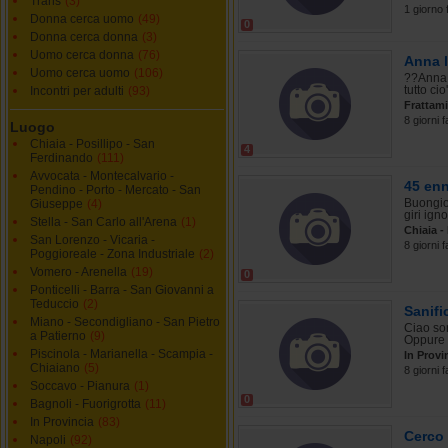
Trans
(3)
1 giorno 
Donna cerca uomo
(49)
0
Donna cerca donna
(3)
Uomo cerca donna
(76)
Anna 
Uomo cerca uomo
(106)
??Anna 
tutto cio
Incontri per adulti
(93)
Frattam
8 giorni f
Luogo
Chiaia - Posillipo - San
4
Ferdinando
(111)
Avvocata - Montecalvario -
45 enn
Pendino - Porto - Mercato - San
Buongior
Giuseppe
(4)
giri ignob
Stella - San Carlo all'Arena
(1)
Chiaia -
San Lorenzo - Vicaria -
8 giorni f
Poggioreale - Zona Industriale
(2)
Vomero - Arenella
(19)
0
Ponticelli - Barra - San Giovanni a
Teduccio
(2)
Sanifi
Miano - Secondigliano - San Pietro
Ciao son
a Patierno
(9)
Oppure 
Piscinola - Marianella - Scampia -
In Provi
Chiaiano
(5)
8 giorni f
Soccavo - Pianura
(1)
0
Bagnoli - Fuorigrotta
(11)
In Provincia
(83)
Cerco 
Napoli
(92)