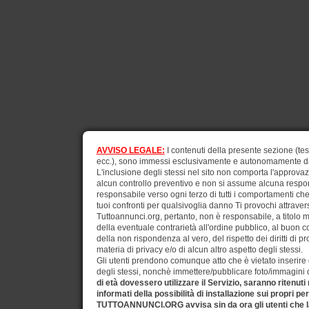
AVVISO LEGALE:
I contenuti della presente sezione (test
ecc.), sono immessi esclusivamente e autonomamente dagli
L'inclusione degli stessi nel sito non comporta l'approv
alcun controllo preventivo e non si assume alcuna respons
responsabile verso ogni terzo di tutti i comportamenti ch
tuoi confronti per qualsivoglia danno Ti provochi attraverso
Tuttoannunci.org, pertanto, non è responsabile, a titolo 
della eventuale contrarietà all'ordine pubblico, al buon 
della non rispondenza al vero, del rispetto dei diritti di pr
materia di privacy e/o di alcun altro aspetto degli stessi.
Gli utenti prendono comunque atto che è vietato inserire d
degli stessi, nonchè immettere/pubblicare foto/immagini di 
di età dovessero utilizzare il Servizio, saranno ritenuti
informati della possibilità di installazione sui propri pe
TUTTOANNUNCI.ORG avvisa sin da ora gli utenti che la