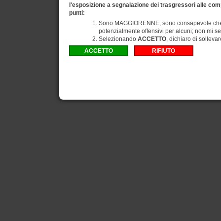
l'esposizione a segnalazione dei trasgressori alle comp
punti:
Sono MAGGIORENNE, sono consapevole che gli
potenzialmente offensivi per alcuni; non mi se
Selezionando
ACCETTO
, dichiaro di solleva