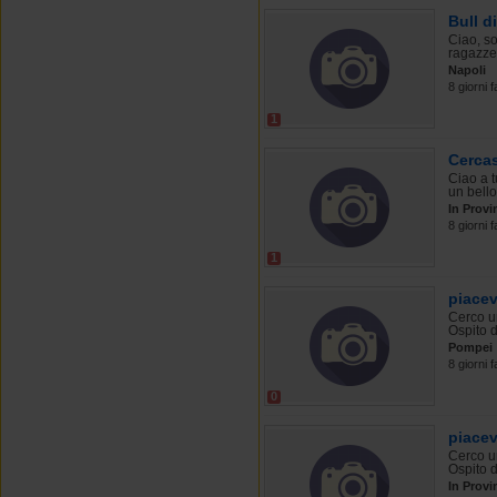
Bull d
Ciao, so
ragazze/
Napoli
8 giorni f
1
Cercas
Ciao a t
un bello
In Provi
8 giorni f
1
piacev
Cerco un
Ospito d
Pompei
8 giorni f
0
piacev
Cerco un
Ospito d
In Provi