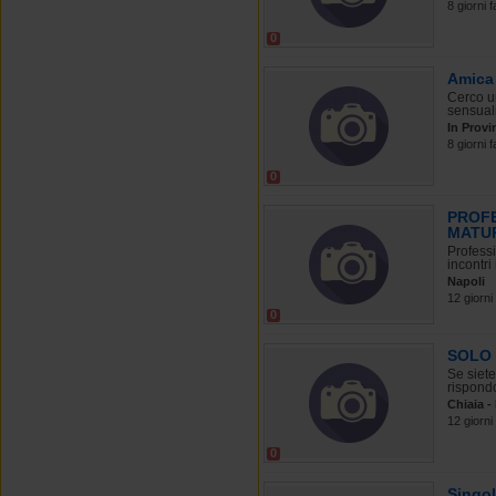
8 giorni f
0
Amica 
Cerco un
sensuali
In Provi
8 giorni f
0
PROFE
MATU
Professi
incontri
Napoli
12 giorni
0
SOLO 
Se siet
rispond
Chiaia -
12 giorni
0
Singol