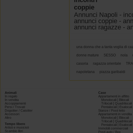
coppie
Annunci Napoli - inc
annunci coppie - annu
annunci ragazze - ann
una donna che a tanta voglia di c
donne mature
SESSO
nola
casoria
ragazza orientale
TR
napoletana
piazza garibaldi
Animali
Case
In regalo
Appartamenti in affitto
|
In vendita
Monolocali
Bilocali
|
Accoppiamenti
Trilocali
Quadrilocali
|
Persi / Trovati
Pentalocali
Esalocali
Dogsitter / Catsitter
Stanze / Posti letto
Accessori
Appartamenti in vendita
|
Altro
Monolocali
Bilocali
|
Trilocali
Quadrilocali
Tempo libero
|
Pentalocali
Esalocali
Artisti e musicisti
Immobili commerciali
Scambio libri
Posti auto / Box