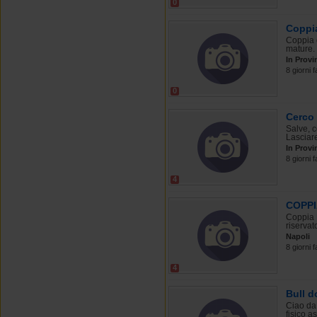
0
Coppi
Coppia c
mature. 
In Provi
8 giorni f
0
Cerco
Salve, c
Lasciare
In Provi
8 giorni f
4
COPPI
Coppia L
riservat
Napoli
8 giorni f
4
Bull d
Ciao da 
fisico as