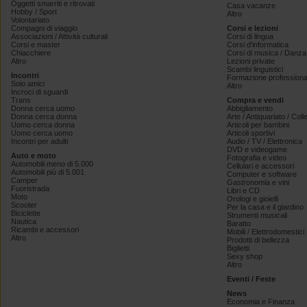
Oggetti smarriti e ritrovati
Casa vacanze
Hobby / Sport
Altro
Volontariato
Compagni di viaggio
Corsi e lezioni
Associazioni / Attività culturali
Corsi di lingua
Corsi e master
Corsi d'informatica
Chiacchiere
Corsi di musica / Danza 
Altro
Lezioni private
Scambi linguistici
Incontri
Formazione professiona
Solo amici
Altro
Incroci di sguardi
Trans
Compra e vendi
Donna cerca uomo
Abbigliamento
Donna cerca donna
Arte / Antiquariato / Coll
Uomo cerca donna
Articoli per bambini
Uomo cerca uomo
Articoli sportivi
Incontri per adulti
Audio / TV / Elettronica
DVD e videogame
Auto e moto
Fotografia e video
Automobili meno di 5.000
Cellulari e accessori
Automobili più di 5.001
Computer e software
Camper
Gastronomia e vini
Fuoristrada
Libri e CD
Moto
Orologi e gioielli
Scooter
Per la casa e il giardino
Biciclette
Strumenti musicali
Nautica
Baratto
Ricambi e accessori
Mobili / Elettrodomestici
Altro
Prodotti di bellezza
Biglietti
Sexy shop
Altro
Eventi / Feste
News
Economia e Finanza