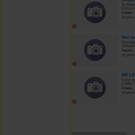
Io singo
Cerco c
Chiaia -
15 giorni
0
Veri m
Massagg
rilassan
Napoli
26 giorni
3
ME LO
Sono un
a letto.
Chiaia -
30 giorni
0