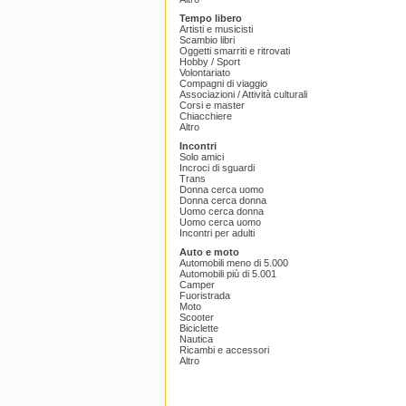
Tempo libero
Artisti e musicisti
Scambio libri
Oggetti smarriti e ritrovati
Hobby / Sport
Volontariato
Compagni di viaggio
Associazioni / Attività culturali
Corsi e master
Chiacchiere
Altro
Incontri
Solo amici
Incroci di sguardi
Trans
Donna cerca uomo
Donna cerca donna
Uomo cerca donna
Uomo cerca uomo
Incontri per adulti
Auto e moto
Automobili meno di 5.000
Automobili più di 5.001
Camper
Fuoristrada
Moto
Scooter
Biciclette
Nautica
Ricambi e accessori
Altro