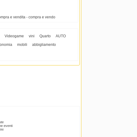
ompra e vendita - compra e vendo
Videogame
vini
Quarto
AUTO
ronomia
mobili
abbigliamento
ute
e eventi
ini