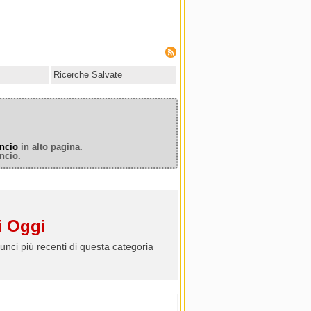
Ricerche Salvate
ncio
in alto pagina.
ncio.
 Oggi
unci più recenti di questa categoria