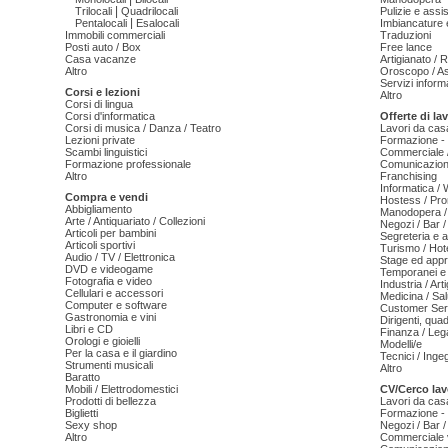
|
Trilocali
Quadrilocali
Pulizie e ass
|
Pentalocali
Esalocali
Imbiancature e
Immobili commerciali
Traduzioni
Posti auto / Box
Free lance
Casa vacanze
Artigianato / 
Altro
Oroscopo / As
Servizi informa
Corsi e lezioni
Altro
Corsi di lingua
Corsi d'informatica
Offerte di la
Corsi di musica / Danza / Teatro
Lavori da cas
Lezioni private
Formazione - 
Scambi linguistici
Commerciale /
Formazione professionale
Comunicazion
Altro
Franchising
Informatica /
Compra e vendi
Hostess / Pr
Abbigliamento
Manodopera /
Arte / Antiquariato / Collezioni
Negozi / Bar /
Articoli per bambini
Segreteria e 
Articoli sportivi
Turismo / Hot
Audio / TV / Elettronica
Stage ed appr
DVD e videogame
Temporanei e 
Fotografia e video
Industria / Art
Cellulari e accessori
Medicina / Sal
Computer e software
Customer Serv
Gastronomia e vini
Dirigenti, qua
Libri e CD
Finanza / Leg
Orologi e gioielli
Modelli/e
Per la casa e il giardino
Tecnici / Inge
Strumenti musicali
Altro
Baratto
Mobili / Elettrodomestici
CV/Cerco lav
Prodotti di bellezza
Lavori da cas
Biglietti
Formazione - 
Sexy shop
Negozi / Bar /
Altro
Commerciale v