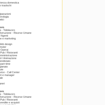
istenza domestica
 traslochi
Riparazioni
trologia
tici
voro
a - Telelavoro
Istruzione - Risorse Umane
 Agenti
e e marketing
 Web design
omoter
 Operai
 Pub / Ristoranti
amministrazione
el / Animazione
endistato
part-time
igianato
ute
ice - Call Center
dri e manager
ale
gneri
oro
a - Telelavoro
Istruzione - Risorse Umane
 Pub / Ristoranti
endite e acquisti