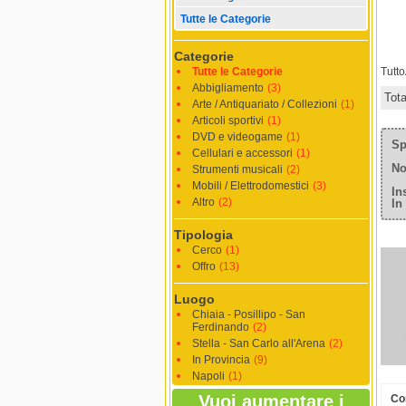
Tutte le Categorie
Categorie
Tutte le Categorie
Tutt
Abbigliamento
(3)
Tot
Arte / Antiquariato / Collezioni
(1)
Articoli sportivi
(1)
DVD e videogame
(1)
Sp
Cellulari e accessori
(1)
No
Strumenti musicali
(2)
Mobili / Elettrodomestici
(3)
In
Altro
(2)
In
Tipologia
Cerco
(1)
Offro
(13)
Luogo
Chiaia - Posillipo - San
Ferdinando
(2)
Stella - San Carlo all'Arena
(2)
In Provincia
(9)
Napoli
(1)
Vuoi aumentare i
Co