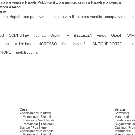
pra e vendi a Napoli. Pubblica il tuo annuncio gratis a Napoli e provincia.
mpra e vendi
b tv
unci Napoli - compra e vendi - compra vendi - compra vendita - compra vendo - c
ect
COMPUTER
replica
Quadri
tv
BELLEZZA
Video
Gioielli
WIFI
ualsim
video hard
INGROSSO
libri
fotografie
ANTICHE PORTE
gast
PHONE
mobili cucina
Case
Servizi
Appartamenti in affitto
Babysitter
|
Monolocali
Bilocali
Massaggi
|
Trilocali
Quadrilocali
Estetica e sal
|
Pentalocali
Esalocali
Organizzazion
Stanze / Posti letto
Casting / Prov
Appartamenti in vendita
Informatica
|
Monolocali
Bilocali
Manodopera