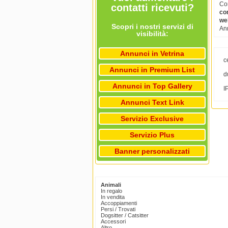
Com
contatti ricevuti?
co
we
Scopri i nostri servizi di
Ann
visibilità:
Annunci in Vetrina
c
Annunci in Premium List
d
Annunci in Top Gallery
I
Annunci Text Link
Servizio Exclusive
Servizio Plus
Banner personalizzati
Animali
In regalo
In vendita
Accoppiamenti
Persi / Trovati
Dogsitter / Catsitter
Accessori
Altro