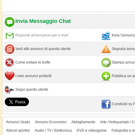
Invia Messaggio Chat
Rispondi all'annuncio per e-mail
Invia l'annun
Vedi altri annunci di questo utente
Segnala annun
Come evitare le truffe
Stampa annun
I miei annunci preferiti
Pubblica un a
Segui questo utente
Condividi su
Annunci Gratis
Annunci Economici
Abbigliamento
Arte / Antiquariato / C
Articoli sportivi
Audio / TV / Elettronica
DVD e videogame
Fotografia e v