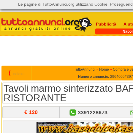
Le pagine di TuttoAnnunci.org utilizzano Cookie. Proseguendo
Pubblicità
Aiut
Napol
TuttoAnnunci
»
Home
»
Compra e ve
⟨
Indietro
Numero annuncio:
2964005#397
Tavoli marmo sinterizzato BA
RISTORANTE
€ 120
3391228673