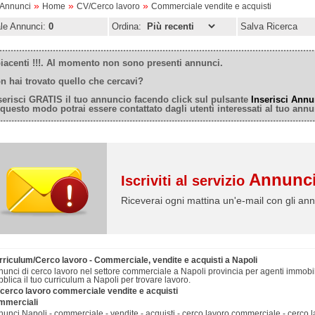
»
»
»
oAnnunci
Home
CV/Cerco lavoro
Commerciale vendite e acquisti
ale Annunci:
0
Ordina:
Salva Ricerca
iacenti !!!. Al momento non sono presenti annunci.
n hai trovato quello che cercavi?
serisci GRATIS il tuo annuncio facendo click sul pulsante
Inserisci Annu
 questo modo potrai essere contattato dagli utenti interessati al tuo annu
Annunci
Iscriviti al servizio
Riceverai ogni mattina un'e-mail con gli ann
rriculum/Cerco lavoro - Commerciale, vendite e acquisti a Napoli
unci di cerco lavoro nel settore commerciale a Napoli provincia per agenti immobil
blica il tuo curriculum a Napoli per trovare lavoro.
/cerco lavoro commerciale vendite e acquisti
mmerciali
unci Napoli - commerciale - vendite - acquisti - cerco lavoro commerciale - cerco