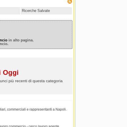
Ricerche Salvate
ncio
in alto pagina.
ncio.
 Oggi
unci più recenti di questa categoria
iari, commerciali e rappresentanti a Napoli.
 lavoro commercio - cerco lavoro agente