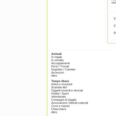
co
V
C
P
Animali
In regalo
In vendita
Accoppiamenti
Persi / Trovati
Dogsitter / Catsitter
Accessori
Altro
Tempo libero
Artisti e musicisti
Scambio libri
Oggetti smarriti e ritrovati
Hobby / Sport
Volontariato
Compagni di viaggio
Associazioni / Attività culturali
Corsi e master
Chiacchiere
Altro