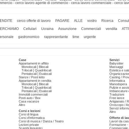
mmercio - cerco lavoro agente di commercio - cerca lavoro commerciale - cerco l
ENDITE
cerco offerte di lavoro
PAGARE
ALLE
vostro
Ricerca
Consul
ERCHIAMO
Cellulari
Ucraina
Assunzione
Commerciali
vendita
ATTI
ersonale
gastronomico
rappresentante
time
urgente
Case
Servizi
Appartamenti in affitto
Babysitter
|
Monolocali
Bilocali
Massaggi
|
Trilocali
Quadrilocali
Estetica e sal
|
Pentalocali
Esalocali
Organizzazion
Stanze / Posti letto
Casting / Prov
Appartamenti in vendita
Informatica
|
Monolocali
Bilocali
Manodopera
|
Trilocali
Quadrilocali
Pulizie e ass
|
Pentalocali
Esalocali
Imbiancature e
Immobili commerciali
Traduzioni
Posti auto / Box
Free lance
Casa vacanze
Artigianato / 
Altro
Oroscopo / As
Servizi informa
Corsi e lezioni
Altro
Corsi di lingua
Corsi d'informatica
Offerte di la
Corsi di musica / Danza / Teatro
Lavori da cas
Lezioni private
Formazione - 
Scambi linguistici
Commerciale /