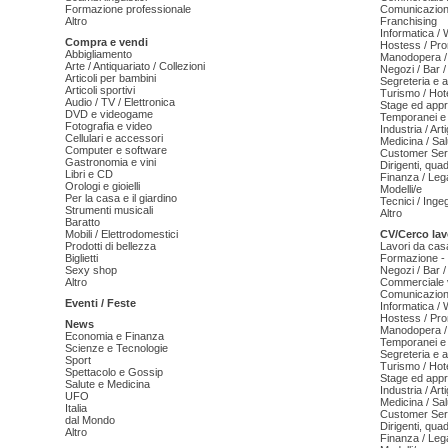
Formazione professionale
Comunicazion
Altro
Franchising
Informatica /
Compra e vendi
Hostess / Pr
Abbigliamento
Manodopera /
Arte / Antiquariato / Collezioni
Negozi / Bar /
Articoli per bambini
Segreteria e 
Articoli sportivi
Turismo / Hot
Audio / TV / Elettronica
Stage ed appr
DVD e videogame
Temporanei e 
Fotografia e video
Industria / Art
Cellulari e accessori
Medicina / Sal
Computer e software
Customer Serv
Gastronomia e vini
Dirigenti, qua
Libri e CD
Finanza / Leg
Orologi e gioielli
Modelli/e
Per la casa e il giardino
Tecnici / Inge
Strumenti musicali
Altro
Baratto
Mobili / Elettrodomestici
CV/Cerco lav
Prodotti di bellezza
Lavori da cas
Biglietti
Formazione - 
Sexy shop
Negozi / Bar /
Altro
Commerciale v
Comunicazion
Eventi / Feste
Informatica /
Hostess / Pr
News
Manodopera /
Economia e Finanza
Temporanei e 
Scienze e Tecnologie
Segreteria e 
Sport
Turismo / Hot
Spettacolo e Gossip
Stage ed appr
Salute e Medicina
Industria / Art
UFO
Medicina / Sal
Italia
Customer Serv
dal Mondo
Dirigenti, qua
Altro
Finanza / Leg