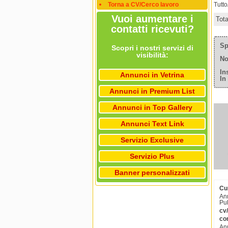
Torna a CV/Cerco lavoro
Tutt
Vuoi aumentare i
Tot
contatti ricevuti?
Sp
Scopri i nostri servizi di
visibilità:
No
In
Annunci in Vetrina
In
Annunci in Premium List
Annunci in Top Gallery
Annunci Text Link
Servizio Exclusive
Servizio Plus
Banner personalizzati
Cu
Ann
Pub
cv
co
Ann