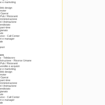
e e marketing
 Web design
omoter
 Operai
 Pub / Ristoranti
amministrazione
el / Animazione
endistato
part-time
igianato
ute
ice - Call Center
dri e manager
ale
gneri
oro
a - Telelavoro
Istruzione - Risorse Umane
 Pub / Ristoranti
endite e acquisti
e e marketing
 Web design
omoter
 Operai
part-time
amministrazione
el / Animazione
endistato
igianato
ute
ice - Call Center
dri e manager
ale