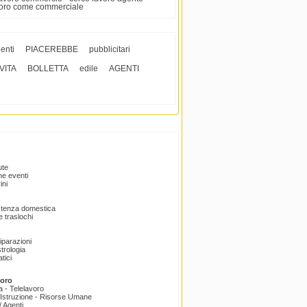
avoro come commerciale
enti
PIACEREBBE
pubblicitari
VITA
BOLLETTA
edile
AGENTI
ute
e eventi
ini
istenza domestica
 traslochi
Riparazioni
trologia
tici
voro
a - Telelavoro
Istruzione - Risorse Umane
 Agenti