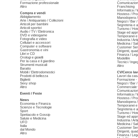
Formazione professionale
Comunicazion
Altro
Franchising
Informatica /
Compra e vendi
Hostess / Pr
Abbigliamento
Manodopera /
Arte / Antiquariato / Collezioni
Negozi / Bar /
Articoli per bambini
Segreteria e 
Articoli sportivi
Turismo / Hot
Audio / TV / Elettronica
Stage ed appr
DVD e videogame
Temporanei e 
Fotografia e video
Industria / Art
Cellulari e accessori
Medicina / Sal
Computer e software
Customer Serv
Gastronomia e vini
Dirigenti, qua
Libri e CD
Finanza / Leg
Orologi e gioielli
Modelli/e
Per la casa e il giardino
Tecnici / Inge
Strumenti musicali
Altro
Baratto
Mobili / Elettrodomestici
CV/Cerco lav
Prodotti di bellezza
Lavori da cas
Biglietti
Formazione - 
Sexy shop
Negozi / Bar /
Altro
Commerciale v
Comunicazion
Eventi / Feste
Informatica /
Hostess / Pr
News
Manodopera /
Economia e Finanza
Temporanei e 
Scienze e Tecnologie
Segreteria e 
Sport
Turismo / Hot
Spettacolo e Gossip
Stage ed appr
Salute e Medicina
Industria / Art
UFO
Medicina / Sal
Italia
Customer Serv
dal Mondo
Dirigenti, qua
Altro
Finanza / Leg