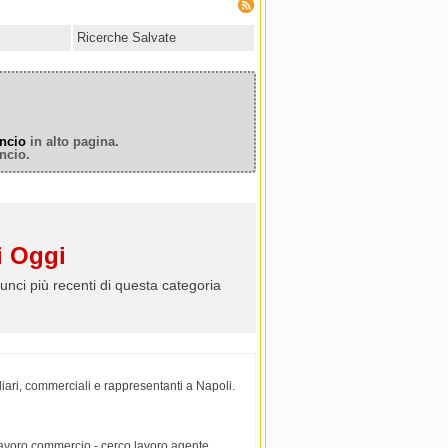
Ricerche Salvate
ncio
in alto pagina.
ncio.
 Oggi
unci più recenti di questa categoria
iari, commerciali e rappresentanti a Napoli.
 lavoro commercio - cerco lavoro agente