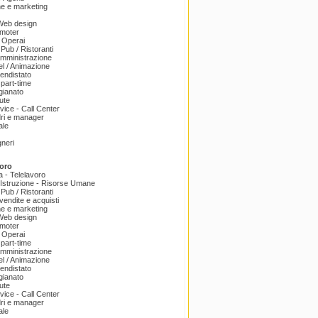
e e marketing
 Web design
omoter
 Operai
 Pub / Ristoranti
amministrazione
el / Animazione
endistato
part-time
igianato
ute
ice - Call Center
dri e manager
ale
gneri
oro
a - Telelavoro
Istruzione - Risorse Umane
 Pub / Ristoranti
endite e acquisti
e e marketing
 Web design
omoter
 Operai
part-time
amministrazione
el / Animazione
endistato
igianato
ute
ice - Call Center
dri e manager
ale