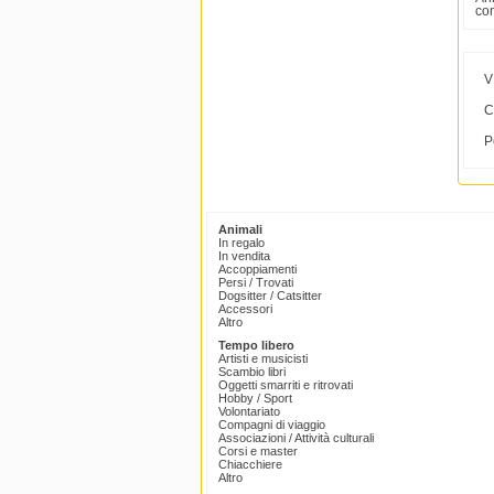
co
V
C
P
Animali
In regalo
In vendita
Accoppiamenti
Persi / Trovati
Dogsitter / Catsitter
Accessori
Altro
Tempo libero
Artisti e musicisti
Scambio libri
Oggetti smarriti e ritrovati
Hobby / Sport
Volontariato
Compagni di viaggio
Associazioni / Attività culturali
Corsi e master
Chiacchiere
Altro