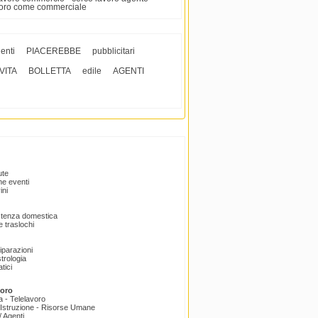
avoro come commerciale
enti
PIACEREBBE
pubblicitari
VITA
BOLLETTA
edile
AGENTI
ute
e eventi
ini
istenza domestica
 traslochi
Riparazioni
trologia
tici
voro
a - Telelavoro
Istruzione - Risorse Umane
 Agenti