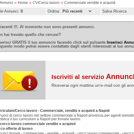
»
»
»
oAnnunci
Home
CV/Cerco lavoro
Commerciale vendite e acquisti
ale Annunci:
0
Ordina:
Salva Ricerca
iacenti !!!. Al momento non sono presenti annunci.
n hai trovato quello che cercavi?
serisci GRATIS il tuo annuncio facendo click sul pulsante
Inserisci Annu
 questo modo potrai essere contattato dagli utenti interessati al tuo annu
Annunci
Iscriviti al servizio
Riceverai ogni mattina un'e-mail con gli ann
rriculum/Cerco lavoro - Commerciale, vendite e acquisti a Napoli
unci di cerco lavoro nel settore commerciale a Napoli provincia per agenti immobil
blica il tuo curriculum a Napoli per trovare lavoro.
/cerco lavoro commerciale vendite e acquisti
co offerte di lavoro
unci Napoli - commerciale - vendite - acquisti - cerco lavoro commerciale - cerco