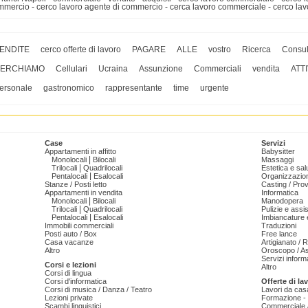
mmercio - cerco lavoro agente di commercio - cerca lavoro commerciale - cerco l
ENDITE
cerco offerte di lavoro
PAGARE
ALLE
vostro
Ricerca
Consul
ERCHIAMO
Cellulari
Ucraina
Assunzione
Commerciali
vendita
ATTI
ersonale
gastronomico
rappresentante
time
urgente
Case
Servizi
Appartamenti in affitto
Babysitter
|
Monolocali
Bilocali
Massaggi
|
Trilocali
Quadrilocali
Estetica e sal
|
Pentalocali
Esalocali
Organizzazion
Stanze / Posti letto
Casting / Prov
Appartamenti in vendita
Informatica
|
Monolocali
Bilocali
Manodopera
|
Trilocali
Quadrilocali
Pulizie e ass
|
Pentalocali
Esalocali
Imbiancature e
Immobili commerciali
Traduzioni
Posti auto / Box
Free lance
Casa vacanze
Artigianato / 
Altro
Oroscopo / As
Servizi informa
Corsi e lezioni
Altro
Corsi di lingua
Corsi d'informatica
Offerte di la
Corsi di musica / Danza / Teatro
Lavori da cas
Lezioni private
Formazione - 
Scambi linguistici
Commerciale /