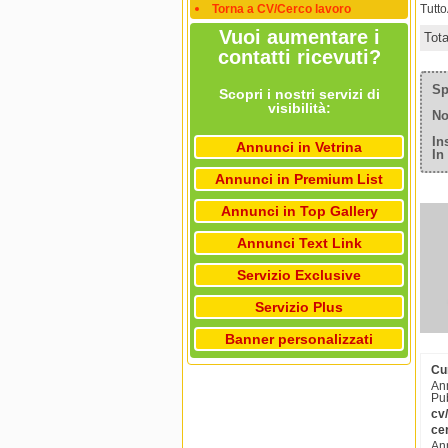
Torna a CV/Cerco lavoro
Tutt
Vuoi aumentare i
Tot
contatti ricevuti?
Sp
Scopri i nostri servizi di
visibilità:
No
In
Annunci in Vetrina
In
Annunci in Premium List
Annunci in Top Gallery
Annunci Text Link
Servizio Exclusive
Servizio Plus
Banner personalizzati
Cu
Ann
Pub
cv
cer
Ann