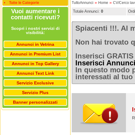
»
»
Tutte le Categorie
TuttoAnnunci
Home
CV/Cerco lav
Vuoi aumentare i
Totale Annunci:
0
Ord
contatti ricevuti?
Spiacenti !!!. A
Scopri i nostri servizi di
visibilità:
Non hai trovato q
Annunci in Vetrina
Annunci in Premium List
Inserisci GRATIS 
Inserisci Annunc
Annunci in Top Gallery
In questo modo po
Annunci Text Link
interessati al tu
Servizio Exclusive
Servizio Plus
Banner personalizzati
I
R