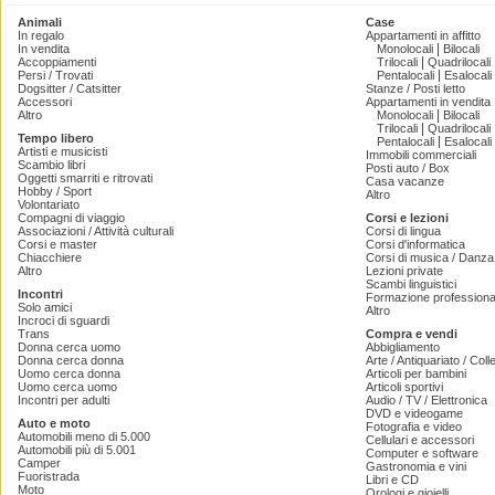
Animali
Case
In regalo
Appartamenti in affitto
|
In vendita
Monolocali
Bilocali
|
Accoppiamenti
Trilocali
Quadrilocali
|
Persi / Trovati
Pentalocali
Esalocali
Dogsitter / Catsitter
Stanze / Posti letto
Accessori
Appartamenti in vendita
|
Altro
Monolocali
Bilocali
|
Trilocali
Quadrilocali
Tempo libero
|
Pentalocali
Esalocali
Artisti e musicisti
Immobili commerciali
Scambio libri
Posti auto / Box
Oggetti smarriti e ritrovati
Casa vacanze
Hobby / Sport
Altro
Volontariato
Compagni di viaggio
Corsi e lezioni
Associazioni / Attività culturali
Corsi di lingua
Corsi e master
Corsi d'informatica
Chiacchiere
Corsi di musica / Danza 
Altro
Lezioni private
Scambi linguistici
Incontri
Formazione professiona
Solo amici
Altro
Incroci di sguardi
Trans
Compra e vendi
Donna cerca uomo
Abbigliamento
Donna cerca donna
Arte / Antiquariato / Coll
Uomo cerca donna
Articoli per bambini
Uomo cerca uomo
Articoli sportivi
Incontri per adulti
Audio / TV / Elettronica
DVD e videogame
Auto e moto
Fotografia e video
Automobili meno di 5.000
Cellulari e accessori
Automobili più di 5.001
Computer e software
Camper
Gastronomia e vini
Fuoristrada
Libri e CD
Moto
Orologi e gioielli