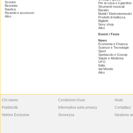
Scooter
Per la casa e il giardino
Biciclette
Strumenti musicali
Nautica
Baratto
Ricambi e accessori
Mobili / Elettrodomestici
Altro
Prodotti di bellezza
Biglietti
Sexy shop
Altro
Eventi / Feste
News
Economia e Finanza
Scienze e Tecnologie
Sport
Spettacolo e Gossip
Salute e Medicina
UFO
Italia
dal Mondo
Altro
Chi siamo
Condizioni d'uso
Aiuto
Pubblicità
Informativa sulla privacy
Contattaci
Vetrine Exclusive
Sicurezza
Gestione a