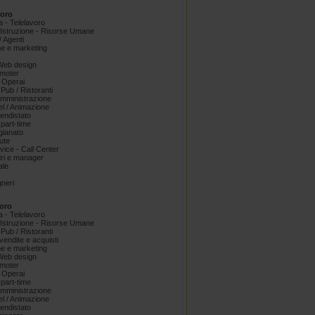
voro
a - Telelavoro
Istruzione - Risorse Umane
 Agenti
e e marketing
 Web design
omoter
 Operai
 Pub / Ristoranti
amministrazione
el / Animazione
endistato
part-time
igianato
ute
ice - Call Center
dri e manager
ale
gneri
oro
a - Telelavoro
Istruzione - Risorse Umane
 Pub / Ristoranti
endite e acquisti
e e marketing
 Web design
omoter
 Operai
part-time
amministrazione
el / Animazione
endistato