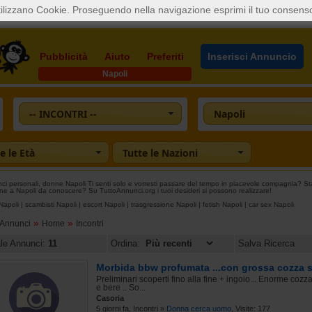
ilizzano Cookie. Proseguendo nella navigazione esprimi il tuo consens
Pubblicità
Aiuto
Preferiti
Inserisci Annuncio
Napoli
-- INCONTRI --
Napoli
e le Età
Tutte le Nazioni
i personali, donne Napoli Ti senti solo e vorresti passare del tempo in piacevole compagnia? Stai
ne a Napoli da conoscere? Su TuttoAnnunci.org i tuoi desideri si possono realizzare!
Napoli
|
scambisti Napoli
|
escort Napoli
|
trasgressione Napoli
|
fetish Napoli
|
car sex Napoli
»
»
oAnnunci
Home
Incontri
ale Annunci:
11
Ordina:
Salva Ricerca
Morbida bbw profumata ...con grossa cozza 
Preliminari scoperti fino alla fine + ingoio... Enorme cozz
e bere .. So...
Casoria
5 giorni fa, Incontri »
Donna cerca uomo
, Visite: 177