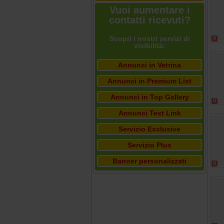
Vuoi aumentare i
contatti ricevuti?
Scopri i nostri servizi di
0
visibilità:
Annunci in Vetrina
Annunci in Premium List
Annunci in Top Gallery
0
Annunci Text Link
Servizio Exclusive
Servizio Plus
Banner personalizzati
0