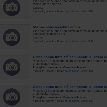
Ciao sono un 55enne ben dotato in cerca di una donna ch
tempo libero e non so...
Casoria
8 giorni fa, Incontri »
Uomo cerca donna
, Visite: 398
55enne conoscerebbe donne
Ciao sono un 55enne ben dotato in cerca di una donna d
conoscenza amicizia per il ...
Casoria
8 giorni fa, Incontri »
Uomo cerca donna
, Visite: 388
Cerco donna tutte età per incontri di sesso or
Vincenzo 52 anni imprenditore.cerco donna o ragazza per 
orale.ospito mia ca...
Pomigliano casalnuovo Casoria Nola acerr
8 giorni fa, Incontri »
Uomo cerca donna
, Visite: 443
Cerco donna tutte età per incontri di sesso or
Vincenzo 52 anni imprenditore.cerco donna o ragazza per 
orale.ospito mia ca...
Pomigliano casalnuovo Casoria Nola acerr
8 giorni fa, Incontri »
Uomo cerca donna
, Visite: 408