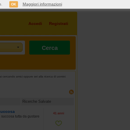
o.
Maggiori informazioni
OK
Accedi
Registrati
Cerca
 cercando amici oppure sei alla ricerca di uomini
Ricerche Salvate
succosa
41 anni
a succosa tutta da gustare