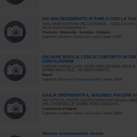
HAI MAI DESIDERATO DI FARLO CON LA TUA 
Sono VANESSA!!!UNA BELLA DONNA.... QUELLA CHE VEDI
ed un fuoco di passione a...
Piscinola - Marianella - Scampia - Chiaiano
8 giorni fa, Incontri »
Donna cerca uomo
, Visite: 27007
GIOVANE MOGLIE CERCA CONFORTO INTIMO
GENTILUOMINI
CIAO MI CHIAMO LUNA, SONO UNA GIOVANE MOGLIE
INTIMO MASCHILE... MI SENTO MOLTO...
Napoli
8 giorni fa, Incontri »
Donna cerca uomo
, Visite: 25500
GIULIA SPERIMENTA IL MASSIMO PIACERE 
HO TUTTO AL POSTO GIUSTO SENO NATURALE LAB
VELLUTATA BELLE GAMBE SONO SENZA RI...
Casalnuovo di Napoli
8 giorni fa, Incontri »
Donna cerca uomo
, Visite: 16584
55enne conoscerebbe donne