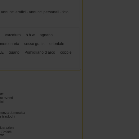
annunci erotici - annunci personali - foto
varcaturo
b b w
agnano
 mercenaria
sesso gratis
orientale
LE
quarto
Pomigliano d arco
coppie
ute
e eventi
ini
istenza domestica
 traslochi
Riparazioni
trologia
tici