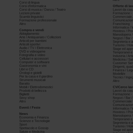
Corsi di lingua
Corsi d'informatica
Offerte di la
Corsi di musica / Danza / Teatro
Lavori da cas
Lezioni private
Formazione - 
Scambi linguistici
Commerciale /
Formazione professionale
Comunicazion
Altro
Franchising
Informatica /
Compra e vendi
Hostess / Pr
Abbigliamento
Manodopera /
Arte / Antiquariato / Collezioni
Negozi / Bar /
Articoli per bambini
Segreteria e 
Articoli sportivi
Turismo / Hot
Audio / TV / Elettronica
Stage ed appr
DVD e videogame
Temporanei e 
Fotografia e video
Industria / Art
Cellulari e accessori
Medicina / Sal
Computer e software
Customer Serv
Gastronomia e vini
Dirigenti, qua
Libri e CD
Finanza / Leg
Orologi e gioielli
Modelli/e
Per la casa e il giardino
Tecnici / Inge
Strumenti musicali
Altro
Baratto
Mobili / Elettrodomestici
CV/Cerco lav
Prodotti di bellezza
Lavori da cas
Biglietti
Formazione - 
Sexy shop
Negozi / Bar /
Altro
Commerciale v
Comunicazion
Eventi / Feste
Informatica /
Hostess / Pr
News
Manodopera /
Economia e Finanza
Temporanei e 
Scienze e Tecnologie
Segreteria e 
Sport
Turismo / Hot
Spettacolo e Gossip
Stage ed appr
Salute e Medicina