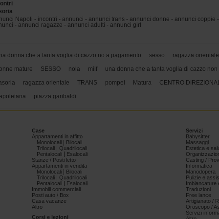
ontri
soria
unci Napoli - incontri - annunci - annunci trans - annunci donne - annunci coppie - 
unci - annunci ragazze - annunci adulti - annunci girl
na donna che a tanta voglia di cazzo no a pagamento
sesso
ragazza orientale
onne mature
SESSO
nola
milf
una donna che a tanta voglia di cazzo non
asoria
ragazza orientale
TRANS
pompei
Matura
CENTRO DIREZIONA
apoletana
piazza garibaldi
Case
Servizi
Appartamenti in affitto
Babysitter
|
Monolocali
Bilocali
Massaggi
|
Trilocali
Quadrilocali
Estetica e sal
|
Pentalocali
Esalocali
Organizzazion
Stanze / Posti letto
Casting / Prov
Appartamenti in vendita
Informatica
|
Monolocali
Bilocali
Manodopera
|
Trilocali
Quadrilocali
Pulizie e ass
|
Pentalocali
Esalocali
Imbiancature e
Immobili commerciali
Traduzioni
Posti auto / Box
Free lance
Casa vacanze
Artigianato / 
Altro
Oroscopo / As
Servizi informa
Corsi e lezioni
Altro