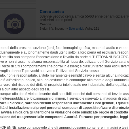
Cerco amica
63enne vedovo cerca amica 55/63 enne per amicizia e fr
preferirei come primi ...
Casoria
8 giorni fa, Incontri »
Solo amici
, Visite: 191
In cerca di una bella donna
tenuti della presente sezione (testi, foto, immagini, grafica, materiali audio e video, 
lusivamente e autonomamente dagli utenti sotto la loro piena ed esclusiva respons
Salve scopo di questo messaggio è la ricerca di una don
come me è in cerca d...
si nel sito non comporta l'approvazione o l'avallo da parte di TUTTOANNUNCI.ORG, 
Casoria
ivo e non si assume alcuna responsabilità al riguardo; utilizzando il Servizio sarai
28 giorni fa, Incontri »
Uomo cerca donna
, Visite: 632
 terzo di tutti i comportamenti che porrai in essere; e ciascun terzo sarà esclusiv
ivoglia danno Ti provochi attraverso l'utilizzo del Servizio stesso.
nto, non è responsabile, a titolo meramente esemplificativo e senza alcuna indicazi
ietà all'ordine pubblico, al buon costume e/o comunque alla morale degli annunci ins
Sega
vero, del rispetto dei diritti di proprietà intellettuale e/o industriale, della legalità,
Cerco bisex più passivo dai 50 ai 65 anni per strofinare 
i alcun altro aspetto degli stessi.
masturbarci a vicenda davan...
unque atto che è vietato inserire dati sensibili, nonchè dati personali di terzi in a
Casoria
ettere/pubblicare foto/immagini di minori. Il servizio è riservato ai maggiori di età.
50 giorni fa, Incontri »
Uomo cerca uomo
, Visite: 476
zare il Servizio, saranno ritenuti responsabili unicamente i loro genitori, i quali
lità di installazione sui propri personal computer di appositi software di protezione
sa sin da ora gli utenti che la violazione delle suindicate regole di condott
azione dei trasgressori alle competenti Autorità. Pertanto per proseguire, leggi 
RENNE, sono consapevole che gli annunci possono contenere immagini o testi es