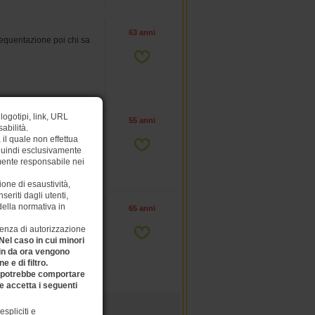
63 anni
equentazione poi chi sa
logotipi, link, URL
55 anni
abilità.
na di bella presenza che
il quale non effettua
 quindi esclusivamente
amente responsabile nei
one di esaustività,
eriti dagli utenti,
 della normativa in
65 anni
cazzo e cazzo e
ssenza di autorizzazione
Nel caso in cui minori
 sin da ora vengono
 e di filtro.
a potrebbe comportare
e accetta i seguenti
pliciti e