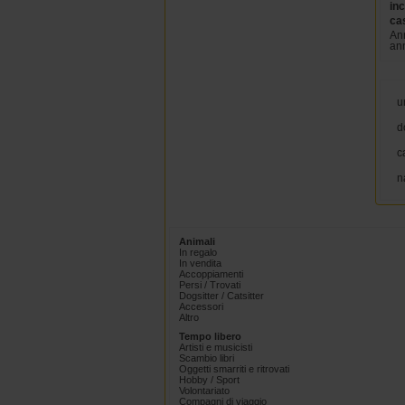
inc
ca
Ann
ann
u
d
c
n
Animali
In regalo
In vendita
Accoppiamenti
Persi / Trovati
Dogsitter / Catsitter
Accessori
Altro
Tempo libero
Artisti e musicisti
Scambio libri
Oggetti smarriti e ritrovati
Hobby / Sport
Volontariato
Compagni di viaggio