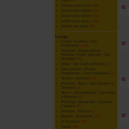
Trans
(3)
Donna cerca uomo
(49)
3
Donna cerca donna
(3)
Uomo cerca donna
(76)
Uomo cerca uomo
(106)
Incontri per adulti
(92)
Luogo
Chiaia - Posillipo - San
4
Ferdinando
(110)
Avvocata - Montecalvario -
Pendino - Porto - Mercato - San
Giuseppe
(4)
Stella - San Carlo all'Arena
(1)
San Lorenzo - Vicaria -
Poggioreale - Zona Industriale
(2)
Vomero - Arenella
(19)
2
Ponticelli - Barra - San Giovanni a
Teduccio
(2)
Miano - Secondigliano - San Pietro
a Patierno
(9)
Piscinola - Marianella - Scampia -
Chiaiano
(5)
Soccavo - Pianura
(1)
4
Bagnoli - Fuorigrotta
(11)
In Provincia
(83)
Napoli
(92)