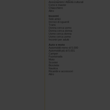
Associazioni / Attività culturali
Corsi e master
Chiacchiere
Altro
Incontri
Solo amici
Incroci di sguardi
Trans
Donna cerca uomo
Donna cerca donna
Uomo cerca donna
Uomo cerca uomo
Incontri per adulti
Auto e moto
Automobili meno di 5.000
Automobili più di 5.001
Camper
Fuoristrada
Moto
Scooter
Biciclette
Nautica
Ricambi e accessori
Altro