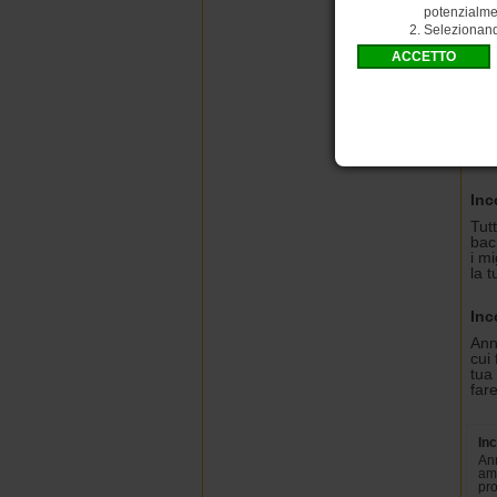
potenzialmen
Selezionan
Ric
Nap
Inc
Tut
bac
i m
la 
Inc
Ann
cui
tua 
far
Inc
Ann
ami
pro