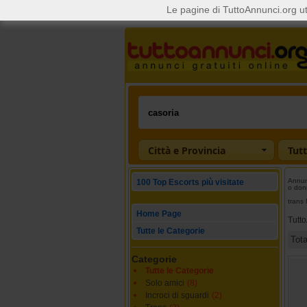
Le pagine di TuttoAnnunci.org ut
Città e Provincia
Tutt
Annunc
100 Top Escorts più visitate
o don
trans 
Home Page
Tutt
Tutte le Categorie
Tot
Categorie
Tutte le Categorie
Solo amici
(8)
Incroci di sguardi
(2)