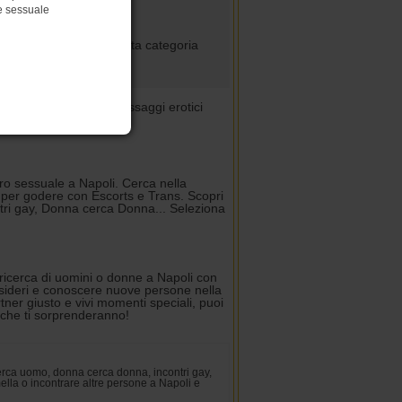
te sessuale
 Oggi
unci più recenti di questa categoria
i
|
Trans Napoli
|
Massaggi erotici
|
Mistress Napoli
tro sessuale a Napoli. Cerca nella
a per godere con Escorts e Trans. Scopri
tri gay, Donna cerca Donna... Seleziona
ricerca di uomini o donne a Napoli con
esideri e conoscere nuove persone nella
rtner giusto e vivi momenti speciali, puoi
e che ti sorprenderanno!
erca uomo, donna cerca donna, incontri gay,
mella o incontrare altre persone a Napoli e