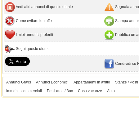
Vedi altri annunci di questo utente
Segnala annun
Come evitare le truffe
Stampa annun
I miei annunci preferiti
Pubblica un a
Segui questo utente
Condividi su
Annunci Gratis
Annunci Economici
Appartamenti in affitto
Stanze / Posti 
Immobili commerciali
Posti auto / Box
Casa vacanze
Altro