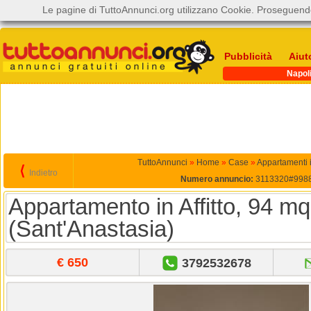
Le pagine di TuttoAnnunci.org utilizzano Cookie. Proseguendo
Pubblicità
Aiut
Napol
TuttoAnnunci
»
Home
»
Case
»
Appartamenti in
⟨
Indietro
Numero annuncio:
3113320#998
Appartamento in Affitto, 94 mq
(Sant'Anastasia)
€ 650
3792532678