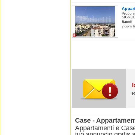
Appart
Proponi
SIGNORI
Bacoli
7 giorni 
4
I
R
Case - Appartamenti
Appartamenti e Case i
tuo annuncio gratis a