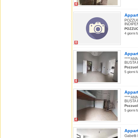
4
Appart
POZZUO
INDIPE
POZZUO
4 giorni f
0
Appart
****AN
BUSTA PA
Pozzuol
5 giorni f
4
Appart
****AN
BUSTA PA
Pozzuol
5 giorni f
4
Appart
Gabetti