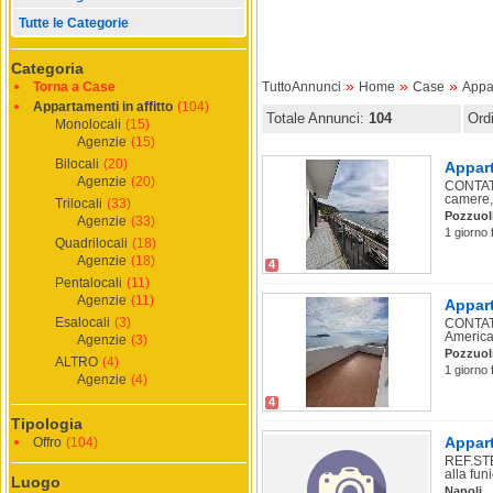
Tutte le Categorie
Categoria
»
»
»
Torna a Case
TuttoAnnunci
Home
Case
Appar
Appartamenti in affitto
(104)
Totale Annunci:
104
Ord
Monolocali
(15)
Agenzie
(15)
Bilocali
(20)
Appart
Agenzie
(20)
CONTATT
camere,
Trilocali
(33)
Pozzuol
Agenzie
(33)
1 giorno 
Quadrilocali
(18)
Agenzie
(18)
4
Pentalocali
(11)
Agenzie
(11)
Appart
Esalocali
(3)
CONTATT
America
Agenzie
(3)
Pozzuol
ALTRO
(4)
1 giorno 
Agenzie
(4)
4
Tipologia
Appart
Offro
(104)
REF.STEL
alla funi
Luogo
Napoli