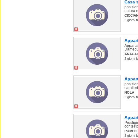
Casa s
posizion
natura r
CICCIA
3 giorni 
0
Appart
Appartam
Damecuta
ANACAP
3 giorni 
0
Appart
posizion
caratteri
NOLA
3 giorni 
0
Appart
Prestigi
contesto
POMPEI
3 giorni f