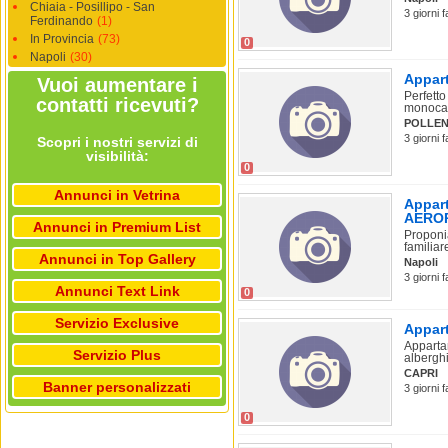
Chiaia - Posillipo - San
3 giorni f
Ferdinando
(1)
In Provincia
(73)
0
Napoli
(30)
Appar
Vuoi aumentare i
Perfetto
contatti ricevuti?
monocame
POLLEN
3 giorni 
Scopri i nostri servizi di
visibilità:
0
Annunci in Vetrina
Appart
AERO
Annunci in Premium List
Proponia
familiare
Annunci in Top Gallery
Napoli
3 giorni f
Annunci Text Link
0
Servizio Exclusive
Appart
Appartam
Servizio Plus
alberghi
CAPRI
Banner personalizzati
3 giorni f
0