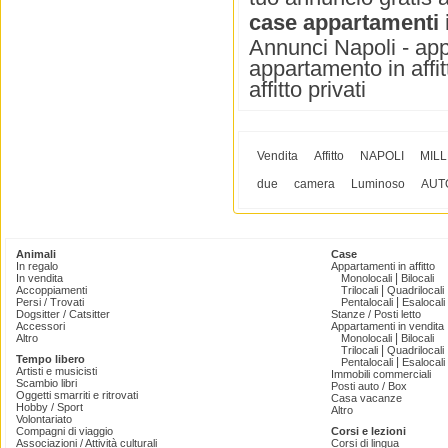
case appartamenti i
Annunci Napoli - appa
appartamento in affit
affitto privati
Vendita
Affitto
NAPOLI
MILL
due
camera
Luminoso
AUT
Animali
Case
In regalo
Appartamenti in affitto
|
In vendita
Monolocali
Bilocali
|
Accoppiamenti
Trilocali
Quadrilocali
|
Persi / Trovati
Pentalocali
Esalocali
Dogsitter / Catsitter
Stanze / Posti letto
Accessori
Appartamenti in vendita
|
Altro
Monolocali
Bilocali
|
Trilocali
Quadrilocali
Tempo libero
|
Pentalocali
Esalocali
Artisti e musicisti
Immobili commerciali
Scambio libri
Posti auto / Box
Oggetti smarriti e ritrovati
Casa vacanze
Hobby / Sport
Altro
Volontariato
Compagni di viaggio
Corsi e lezioni
Associazioni / Attività culturali
Corsi di lingua