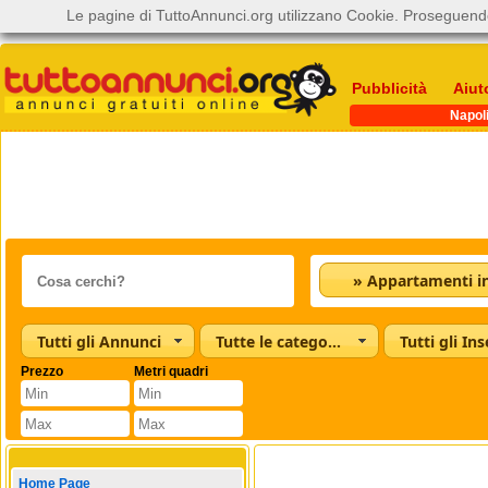
Le pagine di TuttoAnnunci.org utilizzano Cookie. Proseguendo
Pubblicità
Aiut
Napol
Tutti gli Annunci
Tutte le categorie
Tutti gli Ins
Prezzo
Metri quadri
Home Page