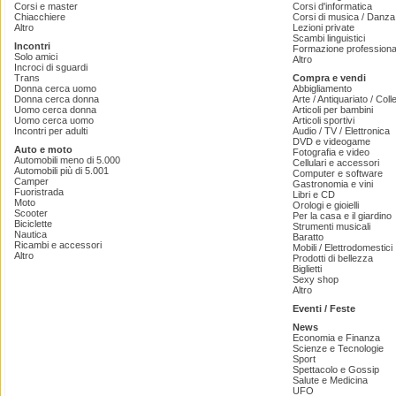
Corsi e master
Corsi d'informatica
Chiacchiere
Corsi di musica / Danza 
Altro
Lezioni private
Scambi linguistici
Incontri
Formazione professiona
Solo amici
Altro
Incroci di sguardi
Trans
Compra e vendi
Donna cerca uomo
Abbigliamento
Donna cerca donna
Arte / Antiquariato / Coll
Uomo cerca donna
Articoli per bambini
Uomo cerca uomo
Articoli sportivi
Incontri per adulti
Audio / TV / Elettronica
DVD e videogame
Auto e moto
Fotografia e video
Automobili meno di 5.000
Cellulari e accessori
Automobili più di 5.001
Computer e software
Camper
Gastronomia e vini
Fuoristrada
Libri e CD
Moto
Orologi e gioielli
Scooter
Per la casa e il giardino
Biciclette
Strumenti musicali
Nautica
Baratto
Ricambi e accessori
Mobili / Elettrodomestici
Altro
Prodotti di bellezza
Biglietti
Sexy shop
Altro
Eventi / Feste
News
Economia e Finanza
Scienze e Tecnologie
Sport
Spettacolo e Gossip
Salute e Medicina
UFO