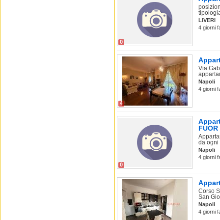
posizion
tipologia
LIVERI
4 giorni 
0
Appart
Via Gabr
apparta
Napoli
4 giorni f
4
Appart
FUOR
Apparta
da ogni 
Napoli
4 giorni 
0
Appart
Corso Sa
San Giov
Napoli
4 giorni f