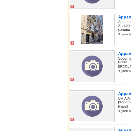
0
Appart
Appartam
XII, con
Casoria
3 giorni f
4
Appart
Scopri q
Nuova Be
ERCOL
4 giorni 
0
Appart
CHIAIA 
proponi
Napoli
4 giorni 
0
Appart