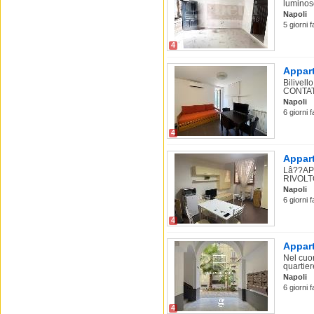
luminoso
Napoli
5 giorni 
4
Appart
Bilivel
CONTAT
Napoli
6 giorni f
4
Appart
Lâ??AP
RIVOLT
Napoli
6 giorni 
4
Appart
Nel cuo
quartier
Napoli
6 giorni f
4