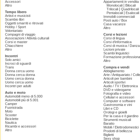
Accessori
Appartamenti in vendita
|
Altro
Monolocali
Bilocali
|
Trilocali
Quadrilocali
Tempo libero
|
Pentalocali
Esalocali
Artisti e musicisti
Immobili commerciali
Scambio libri
Posti auto / Box
Oggetti smarriti e ritrovati
Casa vacanze
Hobby / Sport
Altro
Volontariato
Compagni di viaggio
Corsi e lezioni
Associazioni / Attività culturali
Corsi di lingua
Corsi e master
Corsi d'informatica
Chiacchiere
Corsi di musica / Danza 
Altro
Lezioni private
Scambi linguistici
Incontri
Formazione professiona
Solo amici
Altro
Incroci di sguardi
Trans
Compra e vendi
Donna cerca uomo
Abbigliamento
Donna cerca donna
Arte / Antiquariato / Coll
Uomo cerca donna
Articoli per bambini
Uomo cerca uomo
Articoli sportivi
Incontri per adulti
Audio / TV / Elettronica
DVD e videogame
Auto e moto
Fotografia e video
Automobili meno di 5.000
Cellulari e accessori
Automobili più di 5.001
Computer e software
Camper
Gastronomia e vini
Fuoristrada
Libri e CD
Moto
Orologi e gioielli
Scooter
Per la casa e il giardino
Biciclette
Strumenti musicali
Nautica
Baratto
Ricambi e accessori
Mobili / Elettrodomestici
Altro
Prodotti di bellezza
Biglietti
Sexy shop