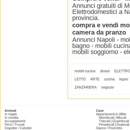
Annunci gratuiti di M
Elettrodomestici a Na
provincia.
compra e vendi mobi
camera da pranzo
Annunci Napoli - mobi
bagno - mobili cucina 
mobili soggiorno - el
mobili cucina
divani
ELETTRO
LETTO
ARTE
cucina
legno
ZANZARIERA
negozio
Animali
Case
In regalo
Appartamenti in affitto
|
In vendita
Monolocali
Bilocali
|
Accoppiamenti
Trilocali
Quadrilocali
|
Persi / Trovati
Pentalocali
Esalocali
Dogsitter / Catsitter
Stanze / Posti letto