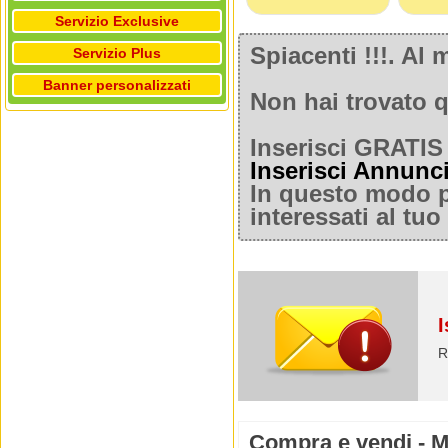
Servizio Exclusive
Spiacenti !!!. A
Servizio Plus
Banner personalizzati
Non hai trovato q
Inserisci GRATIS 
Inserisci Annunc
In questo modo po
interessati al tu
I
R
Compra e vendi - Mo