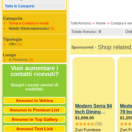
Tutte le Categorie
Categoria
»
»
Torna a Compra e vendi
TuttoAnnunci
Home
Compra e ve
Mobili / Elettrodomestici
(3)
Totale Annunci:
0
Ord
Tipologia
Offro
(3)
Luogo
In Provincia
(3)
Vuoi aumentare i
contatti ricevuti?
Scopri i nostri servizi di
visibilità:
Annunci in Vetrina
Annunci in Premium List
Annunci in Top Gallery
Annunci Text Link