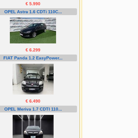
€ 5.990
OPEL Astra 1.6 CDTi 110C...
€ 6.299
FIAT Panda 1.2 EasyPower...
€ 6.490
OPEL Meriva 1.7 CDTI 110...