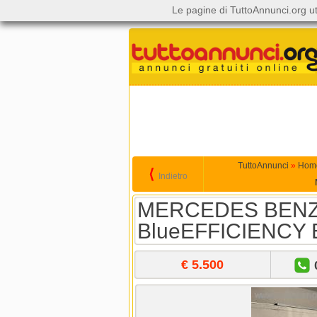
Le pagine di TuttoAnnunci.org ut
TuttoAnnunci
»
Hom
⟨
Indietro
MERCEDES BENZ 
BlueEFFICIENCY Ex
€ 5.500