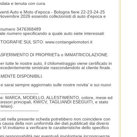
data e tenuta con cura.
venti Auto e Moto d'epoca - Bologna fiere 22-23-24-25
vembre 2026 essendo collezionisti di auto d'epoca e
al numero 3476368489
tale numero specificando a quale auto siete interessati
RAFIE SUL SITO: www.contangelomotori.it
 TRASFERIMENTO DI PROPRIETà o IMMATRICOLAZIONE.
 tutte le nostre auto, il chilometraggio viene certificato in
precedentemente sinistrate nascondendolo al cliente finale.
MENTE DISPONIBILI.
e sarai sempre aggiornato sulle nostre novita' e sui nuovi
--------------------------
mente: MARCA, MODELLO, ALLESTIMENTO, colore, mese ed
ccessori principali, KW/CV, TAGLIANDI ESEGUITI, e stato
telaio).
--------------------------
icati nella presente scheda potrebbero non coincidere con
 causa della non uniformità dei dati pubblicati dai diversi
 Vi invitiamo a verificare le caratteristiche dello specifico
sponsabilità per eventuali involontarie incongruenze,