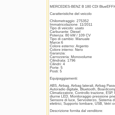
MERCEDES-BENZ B 180 CDI BlueEFFIC
Caratteristiche del veicolo
Chilometraggio: 275352
Immatricolazione: 11/2011
Tipo di veicolo: usato
Carburante: Diesel
Potenza: 80 kW / 109 CV
Tipo di cambio: Manuale
Marce:6
Colore esterno: Argento
Colore interno: Nero
Garanzia:
Carrozzeria: Monovolume
Cilindrata: 1796
Cilindri: 4
Porte: 5
Posti: 5
Equipaggiamenti:
ABS, Airbag, Airbag laterali, Airbag Passeg
Autoradio digitale, Bluetooth, Boardcomp
Climatizzatore, Controllo trazione, ESP, 
diurne LED, Monitoraggio pressione pne
Sensore di luce, Servosterzo, Sistema di
elettrici, Supporto lombare, USB, Vetri o
Descrizione fornita dal venditore: