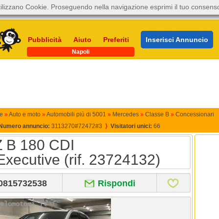
ilizzano Cookie. Proseguendo nella navigazione esprimi il tuo consens
Pubblicità
Aiuto
Preferiti
Inserisci Annuncio
Napoli
e
»
Auto e moto
»
Automobili più di 5001
»
Mercedes
»
Classe B
»
Concessionari
Numero annuncio:
3113270#72472#3
⟩
Visitatori unici:
66
B 180 CDI
ecutive (rif. 23724132)
0815732538
Rispondi