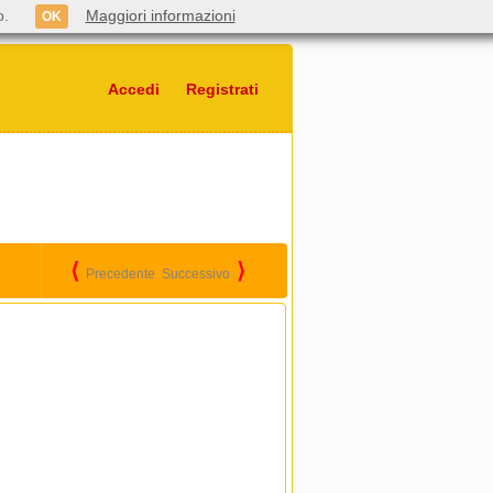
o.
Maggiori informazioni
OK
Accedi
Registrati
⟨
⟩
Precedente
Successivo