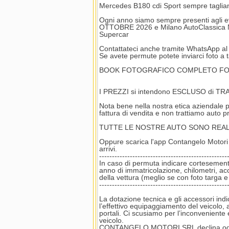
Mercedes B180 cdi Sport sempre taglian
Ogni anno siamo sempre presenti agli e
OTTOBRE 2026 e Milano AutoClassica No
Supercar
Contattateci anche tramite WhatsApp 
Se avete permute potete inviarci foto a 
BOOK FOTOGRAFICO COMPLETO FOTOG
I PREZZI si intendono ESCLUSO di
Nota bene nella nostra etica aziendale per
fattura di vendita e non trattiamo auto 
TUTTE LE NOSTRE AUTO SONO REAL
Oppure scarica l'app Contangelo Motori 
arrivi.
--------------------------------------------------
In caso di permuta indicare cortese
anno di immatricolazione, chilometri, a
della vettura (meglio se con foto targa e 
--------------------------------------------------
La dotazione tecnica e gli accessori ind
l’effettivo equipaggiamento del veicolo, a
portali. Ci scusiamo per l’inconveniente e
veicolo.
CONTANGELO MOTORI SRL declina ogni re