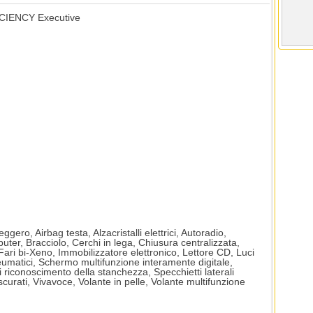
IENCY Executive
gero, Airbag testa, Alzacristalli elettrici, Autoradio,
uter, Bracciolo, Cerchi in lega, Chiusura centralizzata,
Fari bi-Xeno, Immobilizzatore elettronico, Lettore CD, Luci
umatici, Schermo multifunzione interamente digitale,
 riconoscimento della stanchezza, Specchietti laterali
scurati, Vivavoce, Volante in pelle, Volante multifunzione