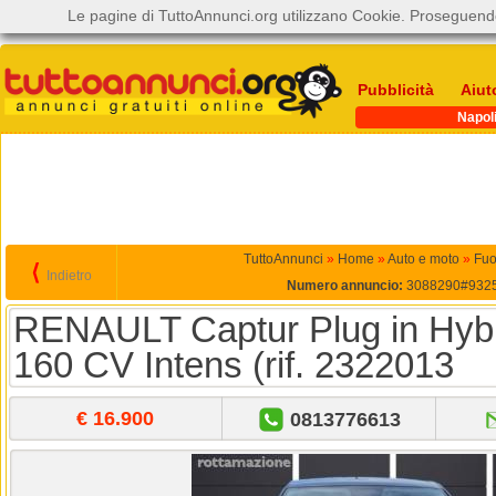
Le pagine di TuttoAnnunci.org utilizzano Cookie. Proseguendo
Pubblicità
Aiut
Napol
TuttoAnnunci
»
Home
»
Auto e moto
»
Fuo
⟨
Indietro
Numero annuncio:
3088290#932
RENAULT Captur Plug in Hybr
160 CV Intens (rif. 2322013
€ 16.900
0813776613