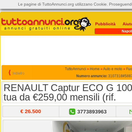
Le pagine di TuttoAnnunci.org utilizzano Cookie. Proseguendo
Pubblicità
Aiut
Napol
TuttoAnnunci
»
Home
»
Auto e moto
»
Fuo
⟨
Indietro
Numero annuncio:
3107318#588
RENAULT Captur ECO G 100
tua da €259,00 mensili (rif.
€ 26.500
3773893963