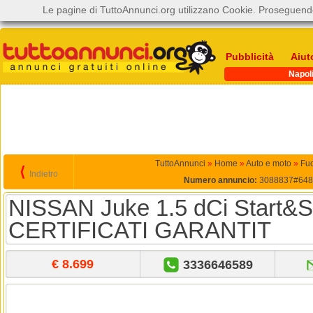
Le pagine di TuttoAnnunci.org utilizzano Cookie. Proseguendo
Pubblicità
Aiut
Napol
TuttoAnnunci
»
Home
»
Auto e moto
»
Fuo
⟨
Indietro
Numero annuncio:
3088837#648
NISSAN Juke 1.5 dCi Start&
CERTIFICATI GARANTIT
€ 8.699
3336646589