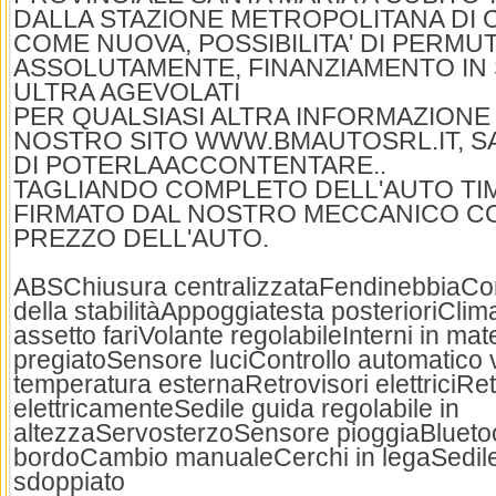
DALLA STAZIONE METROPOLITANA DI C
COME NUOVA, POSSIBILITA' DI PERMUT
ASSOLUTAMENTE, FINANZIAMENTO IN 
ULTRA AGEVOLATI
PER QUALSIASI ALTRA INFORMAZIONE P
NOSTRO SITO WWW.BMAUTOSRL.IT, SA
DI POTERLAACCONTENTARE..
TAGLIANDO COMPLETO DELL'AUTO TI
FIRMATO DAL NOSTRO MECCANICO C
PREZZO DELL'AUTO.
ABSChiusura centralizzataFendinebbiaCont
della stabilitàAppoggiatesta posterioriClim
assetto fariVolante regolabileInterni in mat
pregiatoSensore luciControllo automatico v
temperatura esternaRetrovisori elettriciRetr
elettricamenteSedile guida regolabile in
altezzaServosterzoSensore pioggiaBlueto
bordoCambio manualeCerchi in legaSedile
sdoppiato