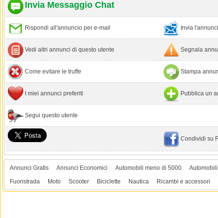
Invia Messaggio Chat
Rispondi all'annuncio per e-mail
Invia l'annun
Vedi altri annunci di questo utente
Segnala annun
Come evitare le truffe
Stampa annun
I miei annunci preferiti
Pubblica un a
Segui questo utente
Condividi su
Annunci Gratis
Annunci Economici
Automobili meno di 5000
Automobili
Fuoristrada
Moto
Scooter
Biciclette
Nautica
Ricambi e accessori