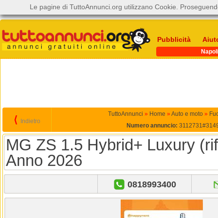
Le pagine di TuttoAnnunci.org utilizzano Cookie. Proseguendo
Pubblicità
Aiut
Napol
TuttoAnnunci
»
Home
»
Auto e moto
»
Fuo
⟨
Indietro
Numero annuncio:
3112731#314
MG ZS 1.5 Hybrid+ Luxury (ri
Anno 2026
0818993400