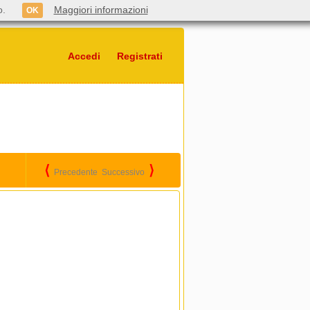
o.
Maggiori informazioni
OK
Accedi
Registrati
⟨
⟩
Precedente
Successivo