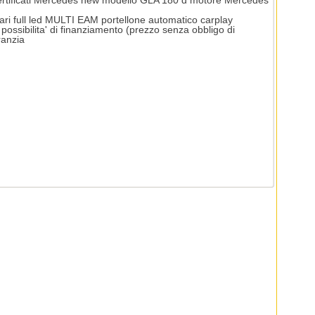
 certificati Mercedes new modello GLA 180 d motore Mercedes
ti fari full led MULTI EAM portellone automatico carplay
 possibilita' di finanziamento (prezzo senza obbligo di
ranzia