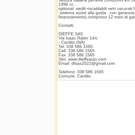
Vettura Italiana perfette condizioni km
1996 cc ,
optional :sedili riscaldabili vetri oscura
.sistema assist alla guida . con garanzia
finanziamento).compreso 12 mesi di ga
Contatti:
DIEFFE SAS
Via Isaac Rabin 14/c
- Cardito (NA)
Tel: 338 586 1565
Cell: 338 586 1565
Fax: 338 586 1565
Sito: www.dieffeauto.com
Email: dfsas2022@gmail.com
Telefono: 338 586 1565
Comune: Cardito