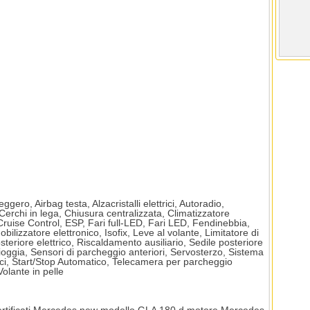
gero, Airbag testa, Alzacristalli elettrici, Autoradio,
 Cerchi in lega, Chiusura centralizzata, Climatizzatore
Cruise Control, ESP, Fari full-LED, Fari LED, Fendinebbia,
obilizzatore elettronico, Isofix, Leve al volante, Limitatore di
steriore elettrico, Riscaldamento ausiliario, Sedile posteriore
pioggia, Sensori di parcheggio anteriori, Servosterzo, Sistema
trici, Start/Stop Automatico, Telecamera per parcheggio
Volante in pelle