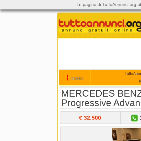
Le pagine di TuttoAnnunci.org ut
TuttoAnn
⟨
Indietro
MERCEDES BENZ G
Progressive Advanc
€ 32.500