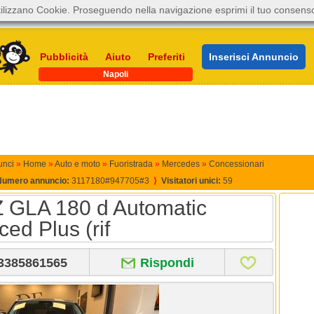
ilizzano Cookie. Proseguendo nella navigazione esprimi il tuo consens
Pubblicità
Aiuto
Preferiti
Inserisci Annuncio
Napoli
unci
»
Home
»
Auto e moto
»
Fuoristrada
»
Mercedes
»
Concessionari
Numero annuncio:
3117180#947705#3
⟩
Visitatori unici:
59
LA 180 d Automatic
ed Plus (rif
3385861565
Rispondi