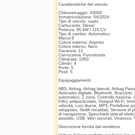
Caratteristiche del veicolo
Chilometraggio: 43000
Immatricolazione: 04/2024
Tipo di veicolo: usato
Carburante: Diesel
Potenza: 85 kW / 116 CV
Tipo di cambio: Automatico
Marce:8
Colore esterno: Argento
Colore interno: Nero
Garanzia: 12
Carrozzeria: Fuoristrada
Cilindrata: 1950
Cilindri: 4
Porte: 5
Posti: 5
Equipaggiamenti:
ABS, Airbag, Airbag laterali, Airbag Passeg
Autoradio digitale, Bluetooth, Bracciolo,
automatico, 2 zone, Controllo trazione, 
Filtro antiparticolato, Hotspot Wi-Fi, Imm
velocità, Luci diurne, MP3, Portellone po
sdoppiato, Sedili riscaldati, Sensore di 
di navigazione, Specchietti laterali elet
assistito, USB, Vetri oscurati, Vivavoce, 
Descrizione fornita dal venditore: