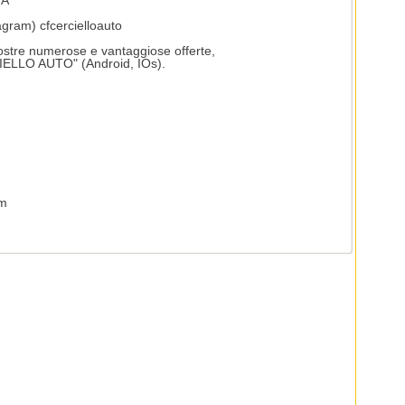
NA
gram) cfcercielloauto
ostre numerose e vantaggiose offerte,
ELLO AUTO" (Android, IOs).
om