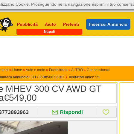
ilizzano Cookie. Proseguendo nella navigazione esprimi il tuo consens
Pubblicità
Aiuto
Preferiti
Inserisci Annuncio
Napoli
nunci
»
Home
»
Auto e moto
»
Fuoristrada
»
ALTRO
»
Concessionari
Numero annuncio:
3117368#588739#3
⟩
Visitatori unici:
55
e MHEV 300 CV AWD GT
da€549,00
3773893963
Rispondi