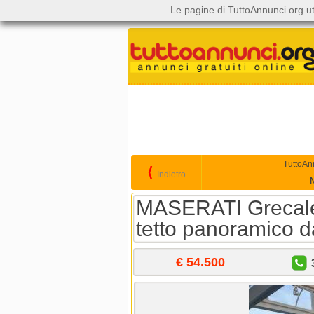
Le pagine di TuttoAnnunci.org ut
TuttoAn
⟨
Indietro
MASERATI Grecal
tetto panoramico 
€ 54.500