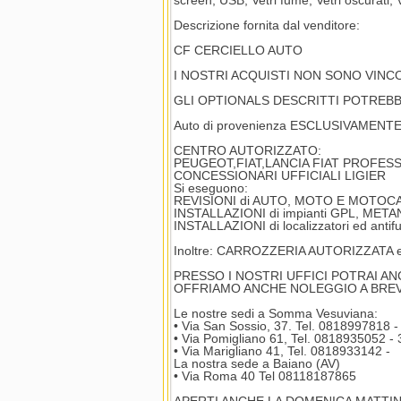
screen, USB, Vetri fumè, Vetri oscurati, 
Descrizione fornita dal venditore:
CF CERCIELLO AUTO
I NOSTRI ACQUISTI NON SONO VINC
GLI OPTIONALS DESCRITTI POTREB
Auto di provenienza ESCLUSIVAMENTE
CENTRO AUTORIZZATO:
PEUGEOT,FIAT,LANCIA FIAT PROFES
CONCESSIONARI UFFICIALI LIGIER
Si eseguono:
REVISIONI di AUTO, MOTO E MOTOCA
INSTALLAZIONI di impianti GPL, MET
INSTALLAZIONI di localizzatori ed an
Inoltre: CARROZZERIA AUTORIZZAT
PRESSO I NOSTRI UFFICI POTRAI A
OFFRIAMO ANCHE NOLEGGIO A BRE
Le nostre sedi a Somma Vesuviana:
• Via San Sossio, 37. Tel. 0818997818
• Via Pomigliano 61, Tel. 0818935052 
• Via Marigliano 41, Tel. 0818933142 -
La nostra sede a Baiano (AV)
• Via Roma 40 Tel 08118187865