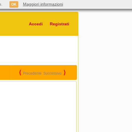
o.
Maggiori informazioni
OK
Accedi
Registrati
⟨
⟩
Precedente
Successivo