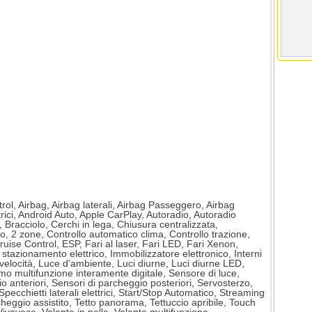
ol, Airbag, Airbag laterali, Airbag Passeggero, Airbag
ettrici, Android Auto, Apple CarPlay, Autoradio, Autoradio
 Bracciolo, Cerchi in lega, Chiusura centralizzata,
o, 2 zone, Controllo automatico clima, Controllo trazione,
ruise Control, ESP, Fari al laser, Fari LED, Fari Xenon,
stazionamento elettrico, Immobilizzatore elettronico, Interni
di velocità, Luce d'ambiente, Luci diurne, Luci diurne LED,
mo multifunzione interamente digitale, Sensore di luce,
o anteriori, Sensori di parcheggio posteriori, Servosterzo,
ecchietti laterali elettrici, Start/Stop Automatico, Streaming
eggio assistito, Tetto panorama, Tettuccio apribile, Touch