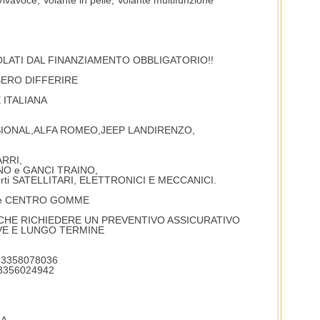
Vivavoce, Volante in pelle, Volante multifunzione
OLATI DAL FINANZIAMENTO OBBLIGATORIO!!
BERO DIFFERIRE
 ITALIANA
SIONAL,ALFA ROMEO,JEEP LANDIRENZO,
RRI,
ANO e GANCI TRAINO,
tifurti SATELLITARI, ELETTRONICI E MECCANICI.
A e CENTRO GOMME
NCHE RICHIEDERE UN PREVENTIVO ASSICURATIVO
VE E LUNGO TERMINE
 - 3358078036
- 3356024942