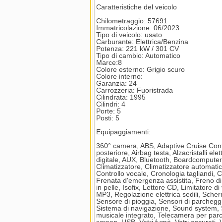
Caratteristiche del veicolo
Chilometraggio: 57691
Immatricolazione: 06/2023
Tipo di veicolo: usato
Carburante: Elettrica/Benzina
Potenza: 221 kW / 301 CV
Tipo di cambio: Automatico
Marce:8
Colore esterno: Grigio scuro
Colore interno:
Garanzia: 24
Carrozzeria: Fuoristrada
Cilindrata: 1995
Cilindri: 4
Porte: 5
Posti: 5
Equipaggiamenti:
360° camera, ABS, Adaptive Cruise Contr
posteriore, Airbag testa, Alzacristalli el
digitale, AUX, Bluetooth, Boardcomputer,
Climatizzatore, Climatizzatore automatic
Controllo vocale, Cronologia tagliandi, C
Frenata d'emergenza assistita, Freno di 
in pelle, Isofix, Lettore CD, Limitatore 
MP3, Regolazione elettrica sedili, Scher
Sensore di pioggia, Sensori di parcheggi
Sistema di navigazione, Sound system, Sp
musicale integrato, Telecamera per parch