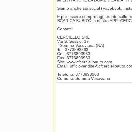
APERTI ANCHE LA DOMENICA MATTI
Siamo anche sui social (Facebook, Insta
E per essere sempre aggiornato sulle n
SCARICA SUBITO la nostra APP "CERCI
Contatti:
CERCIELLO SRL
Via S. Sossio, 37
- Somma Vesuviana (NA)
Tel: 3773893963
Cell: 3773893963
Fax: 3773893963
Sito: www.cfcercielloauto.com
Email: ufficiovendite@cfcercielloauto.c
Telefono: 3773893963
Comune: Somma Vesuviana