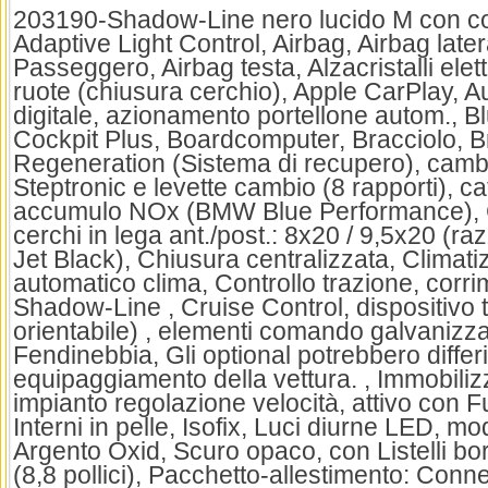
203190-Shadow-Line nero lucido M con con
Adaptive Light Control, Airbag, Airbag later
Passeggero, Airbag testa, Alzacristalli elettr
ruote (chiusura cerchio), Apple CarPlay, A
digitale, azionamento portellone autom., 
Cockpit Plus, Boardcomputer, Bracciolo, 
Regeneration (Sistema di recupero), camb
Steptronic e levette cambio (8 rapporti), ca
accumulo NOx (BMW Blue Performance), C
cerchi in lega ant./post.: 8x20 / 9,5x20 (r
Jet Black), Chiusura centralizzata, Climati
automatico clima, Controllo trazione, corri
Shadow-Line , Cruise Control, dispositivo t
orientabile) , elementi comando galvanizza
Fendinebbia, Gli optional potrebbero differir
equipaggiamento della vettura. , Immobilizz
impianto regolazione velocità, attivo con
Interni in pelle, Isofix, Luci diurne LED, mo
Argento Oxid, Scuro opaco, con Listelli bor
(8,8 pollici), Pacchetto-allestimento: Conn