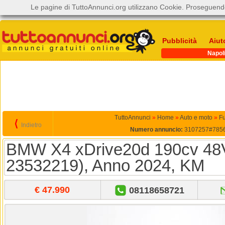
Le pagine di TuttoAnnunci.org utilizzano Cookie. Proseguendo
Pubblicità
Aiut
Napol
TuttoAnnunci
»
Home
»
Auto e moto
»
Fu
⟨
Indietro
Numero annuncio:
3107257#785
BMW X4 xDrive20d 190cv 48V 
23532219), Anno 2024, KM
€ 47.990
08118658721