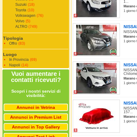
1...
Suzuki
(18)
Marano 
Toyota
(10)
1 giorno 
Volkswagen
(76)
4
Volvo
(5)
NISSAN
ALTRO
(749)
NISSAN 
Marano 
Tipologia
1 giorno 
Offro
(83)
4
Luogo
In Provincia
(69)
NISSAN
Napoli
(14)
NISSAN 
Vuoi aumentare i
Chilomet
contatti ricevuti?
Marano 
1 giorno 
Scopri i nostri servizi di
4
visibilità:
NISSAN
Annunci in Vetrina
NISSAN 
157...
Annunci in Premium List
Marano 
1 giorno 
Annunci in Top Gallery
1
Annunci Text Link