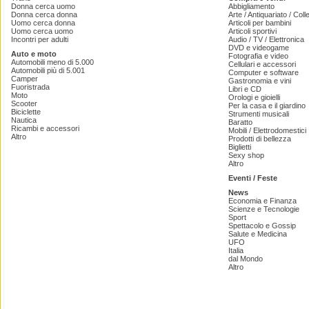
Donna cerca uomo
Abbigliamento
Donna cerca donna
Arte / Antiquariato / Coll
Uomo cerca donna
Articoli per bambini
Uomo cerca uomo
Articoli sportivi
Incontri per adulti
Audio / TV / Elettronica
DVD e videogame
Auto e moto
Fotografia e video
Automobili meno di 5.000
Cellulari e accessori
Automobili più di 5.001
Computer e software
Camper
Gastronomia e vini
Fuoristrada
Libri e CD
Moto
Orologi e gioielli
Scooter
Per la casa e il giardino
Biciclette
Strumenti musicali
Nautica
Baratto
Ricambi e accessori
Mobili / Elettrodomestici
Altro
Prodotti di bellezza
Biglietti
Sexy shop
Altro
Eventi / Feste
News
Economia e Finanza
Scienze e Tecnologie
Sport
Spettacolo e Gossip
Salute e Medicina
UFO
Italia
dal Mondo
Altro