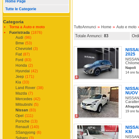
Home Page
Tutte le Categorie
Categoria
»
»
Torna a Auto e moto
TuttoAnnunci
Home
Auto e moto
Fuoristrada
(1876)
Totale Annunci:
83
Ord
Audi
(96)
Bmw
(53)
Chevrolet
(3)
NISSA
2025
Fiat
(87)
NISSAN 
Ford
(83)
Chilomet
Honda
(2)
Napoli
Hyundai
(42)
14 ore fa
Jeep
(171)
4
Kia
(33)
Land Rover
(38)
NISSA
NUOV
Mazda
(7)
NISSAN
Mercedes
(42)
Caratter
Mitsubishi
(5)
Afragol
Nissan
(83)
19 ore fa
Opel
(111)
4
Porsche
(13)
Renault
(140)
NISSAN
KM
SSangyong
(6)
NISSAN 
Subaru
(3)