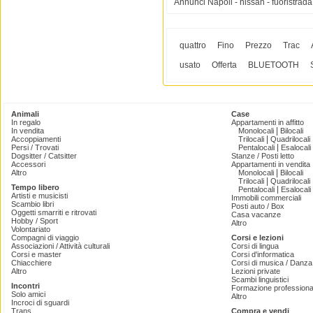
Annunci Napoli - nissan - fuoristrada 
quattro
Fino
Prezzo
Trac
usato
Offerta
BLUETOOTH
Animali
Case
In regalo
Appartamenti in affitto
|
In vendita
Monolocali
Bilocali
|
Accoppiamenti
Trilocali
Quadrilocali
|
Persi / Trovati
Pentalocali
Esalocali
Dogsitter / Catsitter
Stanze / Posti letto
Accessori
Appartamenti in vendita
|
Altro
Monolocali
Bilocali
|
Trilocali
Quadrilocali
Tempo libero
|
Pentalocali
Esalocali
Artisti e musicisti
Immobili commerciali
Scambio libri
Posti auto / Box
Oggetti smarriti e ritrovati
Casa vacanze
Hobby / Sport
Altro
Volontariato
Compagni di viaggio
Corsi e lezioni
Associazioni / Attività culturali
Corsi di lingua
Corsi e master
Corsi d'informatica
Chiacchiere
Corsi di musica / Danza 
Altro
Lezioni private
Scambi linguistici
Incontri
Formazione professiona
Solo amici
Altro
Incroci di sguardi
Trans
Compra e vendi