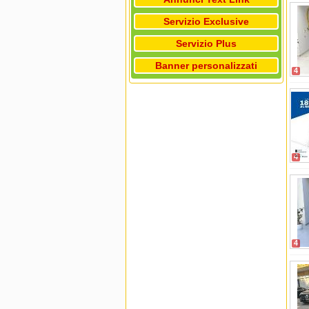
Servizio Exclusive
Servizio Plus
Banner personalizzati
4
4
4