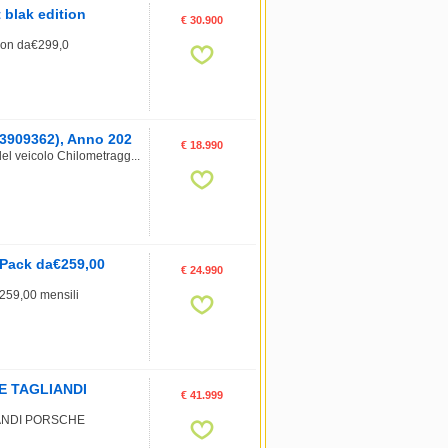
blak edition
€ 30.900
ion da€299,0
 23909362), Anno 202
€ 18.990
el veicolo Chilometragg...
Pack da€259,00
€ 24.990
59,00 mensili
E TAGLIANDI
€ 41.999
IANDI PORSCHE