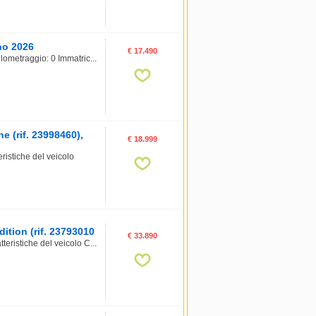
no 2026
€ 17.490
lometraggio: 0 Immatric...
 (rif. 23998460),
€ 18.999
stiche del veicolo
ition (rif. 23793010
€ 33.890
eristiche del veicolo C...