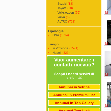
Suzuki
(18)
Toyota
(10)
Volkswagen
(76)
4
Volvo
(5)
ALTRO
(753)
Tipologia
Offro
(1894)
4
Luogo
In Provincia
(1571)
Napoli
(323)
Vuoi aumentare i
contatti ricevuti?
Scopri i nostri servizi di
4
visibilità:
Annunci in Vetrina
Annunci in Premium List
Annunci in Top Gallery
4
Annunci Text Link