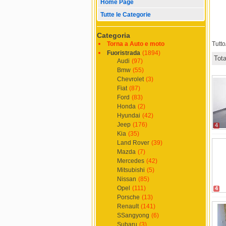
Home Page
Tutte le Categorie
Categoria
Torna a Auto e moto
Tutt
Fuoristrada
(1894)
Tot
Audi
(97)
Bmw
(55)
Chevrolet
(3)
Fiat
(87)
Ford
(83)
Honda
(2)
Hyundai
(42)
Jeep
(176)
4
Kia
(35)
Land Rover
(39)
Mazda
(7)
Mercedes
(42)
Mitsubishi
(5)
Nissan
(85)
Opel
(111)
4
Porsche
(13)
Renault
(141)
SSangyong
(6)
Subaru
(3)