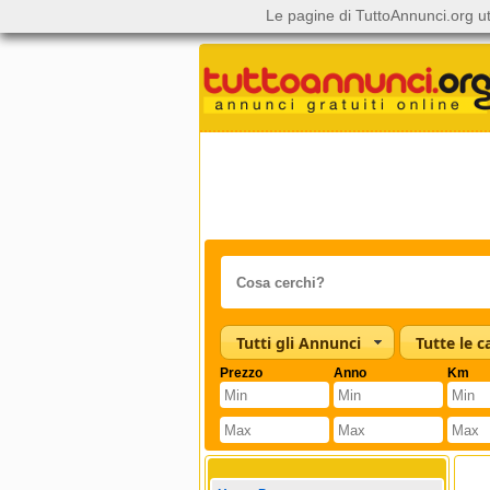
Le pagine di TuttoAnnunci.org ut
Tutti gli Annunci
Prezzo
Anno
Km