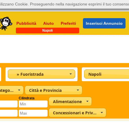
ilizzano Cookie. Proseguendo nella navigazione esprimi il tuo consens
Pubblicità
Aiuto
Preferiti
Inserisci Annuncio
Napoli
» Fuoristrada
Napoli
Tutte le categorie
Città e Provincia
Cilindrata
Alimentazione
Concessionari e Privati