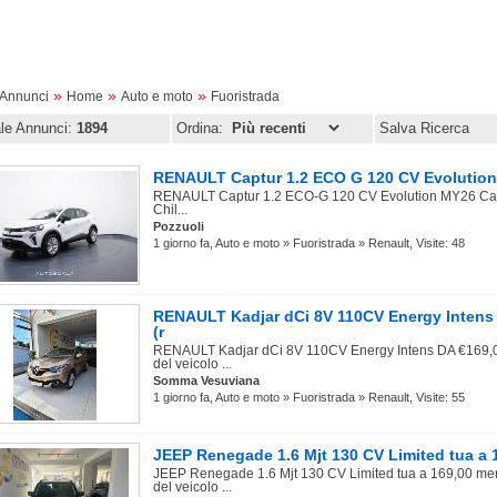
»
»
»
oAnnunci
Home
Auto e moto
Fuoristrada
ale Annunci:
1894
Ordina:
Salva Ricerca
RENAULT Captur 1.2 ECO G 120 CV Evolution 
RENAULT Captur 1.2 ECO-G 120 CV Evolution MY26 Carat
Chil...
Pozzuoli
1 giorno fa, Auto e moto » Fuoristrada » Renault, Visite: 48
RENAULT Kadjar dCi 8V 110CV Energy Intens
(r
RENAULT Kadjar dCi 8V 110CV Energy Intens DA €169,00
del veicolo ...
Somma Vesuviana
1 giorno fa, Auto e moto » Fuoristrada » Renault, Visite: 55
JEEP Renegade 1.6 Mjt 130 CV Limited tua a 1
JEEP Renegade 1.6 Mjt 130 CV Limited tua a 169,00 mensi
del veicolo ...