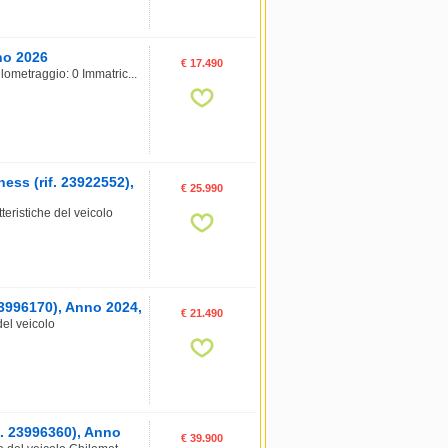
no 2026
€ 17.490
lometraggio: 0 Immatric...
ss (rif. 23922552),
€ 25.990
ristiche del veicolo
23996170), Anno 2024,
€ 21.490
el veicolo
f. 23996360), Anno
€ 39.900