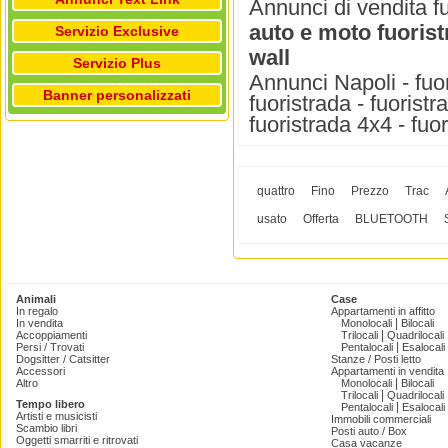
Annunci di vendita fu
auto e moto fuoris
Servizio Exclusive
wall
Servizio Plus
Annunci Napoli - fuor
Banner personalizzati
fuoristrada - fuoristr
fuoristrada 4x4 - fuo
quattro
Fino
Prezzo
Trac
usato
Offerta
BLUETOOTH
Animali
Case
In regalo
Appartamenti in affitto
|
In vendita
Monolocali
Bilocali
|
Accoppiamenti
Trilocali
Quadrilocali
|
Persi / Trovati
Pentalocali
Esalocali
Dogsitter / Catsitter
Stanze / Posti letto
Accessori
Appartamenti in vendita
|
Altro
Monolocali
Bilocali
|
Trilocali
Quadrilocali
Tempo libero
|
Pentalocali
Esalocali
Artisti e musicisti
Immobili commerciali
Scambio libri
Posti auto / Box
Oggetti smarriti e ritrovati
Casa vacanze