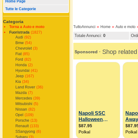
Home Page
Tutte le Categorie
Categoria
»
»
Torna a Auto e moto
TuttoAnnunci
Home
Auto e moto
Fuoristrada
(1827)
Totale Annunci:
0
Ord
Audi
(92)
Bmw
(54)
Chevrolet
(3)
Fiat
(85)
Ford
(82)
Honda
(2)
Hyundai
(41)
Jeep
(167)
Kia
(34)
Land Rover
(36)
Mazda
(7)
Mercedes
(39)
Mitsubishi
(5)
Nissan
(82)
Opel
(109)
Porsche
(13)
Renault
(133)
SSangyong
(6)
Subaru
(3)