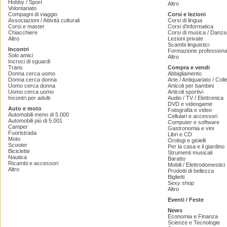
Hobby / Sport
Altro
Volontariato
Compagni di viaggio
Corsi e lezioni
Associazioni / Attività culturali
Corsi di lingua
Corsi e master
Corsi d'informatica
Chiacchiere
Corsi di musica / Danza 
Altro
Lezioni private
Scambi linguistici
Incontri
Formazione professiona
Solo amici
Altro
Incroci di sguardi
Trans
Compra e vendi
Donna cerca uomo
Abbigliamento
Donna cerca donna
Arte / Antiquariato / Coll
Uomo cerca donna
Articoli per bambini
Uomo cerca uomo
Articoli sportivi
Incontri per adulti
Audio / TV / Elettronica
DVD e videogame
Auto e moto
Fotografia e video
Automobili meno di 5.000
Cellulari e accessori
Automobili più di 5.001
Computer e software
Camper
Gastronomia e vini
Fuoristrada
Libri e CD
Moto
Orologi e gioielli
Scooter
Per la casa e il giardino
Biciclette
Strumenti musicali
Nautica
Baratto
Ricambi e accessori
Mobili / Elettrodomestici
Altro
Prodotti di bellezza
Biglietti
Sexy shop
Altro
Eventi / Feste
News
Economia e Finanza
Scienze e Tecnologie