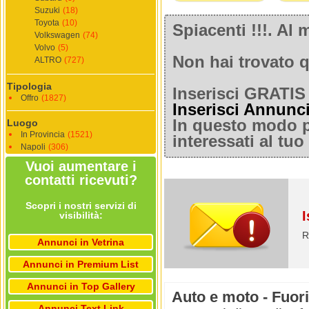
Suzuki
(18)
Toyota
(10)
Spiacenti !!!. A
Volkswagen
(74)
Volvo
(5)
Non hai trovato q
ALTRO
(727)
Tipologia
Inserisci GRATIS 
Offro
(1827)
Inserisci Annunc
In questo modo po
Luogo
In Provincia
(1521)
interessati al tu
Napoli
(306)
Vuoi aumentare i
contatti ricevuti?
Scopri i nostri servizi di
I
visibilità:
R
Annunci in Vetrina
Annunci in Premium List
Annunci in Top Gallery
Auto e moto - Fuori
Annunci Text Link