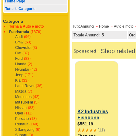
Home Page
Tutte le Categorie
Categoria
»
»
Torna a Auto e moto
TuttoAnnunci
Home
Auto e moto
Fuoristrada
(1876)
Totale Annunci:
5
Ord
Audi
(96)
Bmw
(53)
Chevrolet
(3)
Fiat
(87)
Ford
(83)
Honda
(2)
Hyundai
(42)
Jeep
(171)
Kia
(33)
Land Rover
(38)
Mazda
(7)
Mercedes
(42)
Mitsubishi
(5)
Nissan
(83)
Opel
(111)
Porsche
(13)
Renault
(140)
SSangyong
(6)
Subaru
(3)