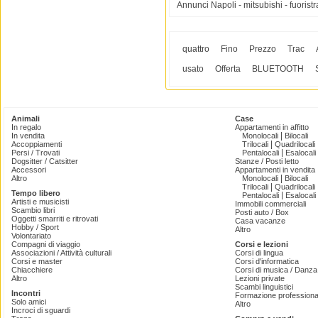
Annunci Napoli - mitsubishi - fuoristr
quattro
Fino
Prezzo
Trac
usato
Offerta
BLUETOOTH
Animali
Case
In regalo
Appartamenti in affitto
|
In vendita
Monolocali
Bilocali
|
Accoppiamenti
Trilocali
Quadrilocali
|
Persi / Trovati
Pentalocali
Esalocali
Dogsitter / Catsitter
Stanze / Posti letto
Accessori
Appartamenti in vendita
|
Altro
Monolocali
Bilocali
|
Trilocali
Quadrilocali
Tempo libero
|
Pentalocali
Esalocali
Artisti e musicisti
Immobili commerciali
Scambio libri
Posti auto / Box
Oggetti smarriti e ritrovati
Casa vacanze
Hobby / Sport
Altro
Volontariato
Compagni di viaggio
Corsi e lezioni
Associazioni / Attività culturali
Corsi di lingua
Corsi e master
Corsi d'informatica
Chiacchiere
Corsi di musica / Danza 
Altro
Lezioni private
Scambi linguistici
Incontri
Formazione professiona
Solo amici
Altro
Incroci di sguardi