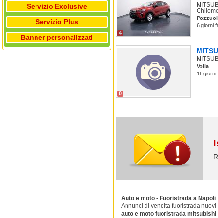
MITSUBI
Servizio Exclusive
Chilomet
Pozzuol
Servizio Plus
6 giorni 
4
Banner personalizzati
MITSUB
MITSUBIS
Volla
11 giorni
0
I
R
Auto e moto - Fuoristrada a Napoli
Annunci di vendita fuoristrada nuovi 
auto e moto fuoristrada mitsubishi