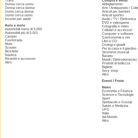
Trans
Compra e vendi
Donna cerca uomo
Abbigliamento
Donna cerca donna
Arte / Antiquariato / Coll
Uomo cerca donna
Articoli per bambini
Uomo cerca uomo
Articoli sportivi
Incontri per adulti
Audio / TV / Elettronica
DVD e videogame
Auto e moto
Fotografia e video
Automobili meno di 5.000
Cellulari e accessori
Automobili più di 5.001
Computer e software
Camper
Gastronomia e vini
Fuoristrada
Libri e CD
Moto
Orologi e gioielli
Scooter
Per la casa e il giardino
Biciclette
Strumenti musicali
Nautica
Baratto
Ricambi e accessori
Mobili / Elettrodomestici
Altro
Prodotti di bellezza
Biglietti
Sexy shop
Altro
Eventi / Feste
News
Economia e Finanza
Scienze e Tecnologie
Sport
Spettacolo e Gossip
Salute e Medicina
UFO
Italia
dal Mondo
Altro