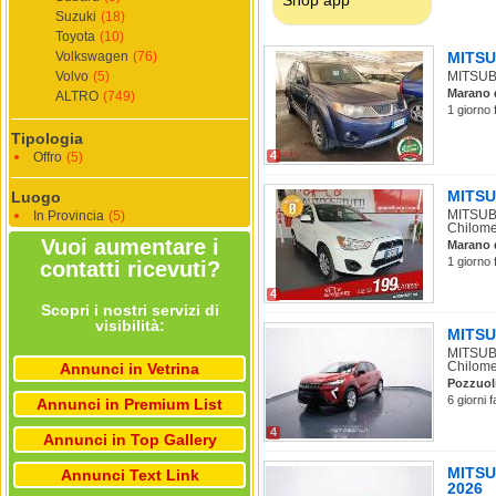
Suzuki
(18)
Toyota
(10)
Volkswagen
(76)
MITSUB
Volvo
(5)
MITSUBIS
Marano 
ALTRO
(749)
1 giorno 
Tipologia
4
Offro
(5)
MITSUB
Luogo
MITSUBI
In Provincia
(5)
Chilomet
Vuoi aumentare i
Marano 
1 giorno 
contatti ricevuti?
4
Scopri i nostri servizi di
visibilità:
MITSUB
MITSUBI
Chilomet
Annunci in Vetrina
Pozzuol
6 giorni 
Annunci in Premium List
4
Annunci in Top Gallery
MITSUB
Annunci Text Link
2026