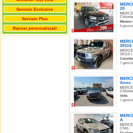
MERCE
20
Servizio Exclusive
MERCEDE
Chilomet
Servizio Plus
Marano 
5 giorni 
Banner personalizzati
4
MERCE
39110
MERCEDE
39110 I.
Castell
7 giorni 
4
MERCE
Anno
MERCEDE
Chilomet
Volla
7 giorni 
4
MERCE
A
MERCEDE
Chilo...
Qualian