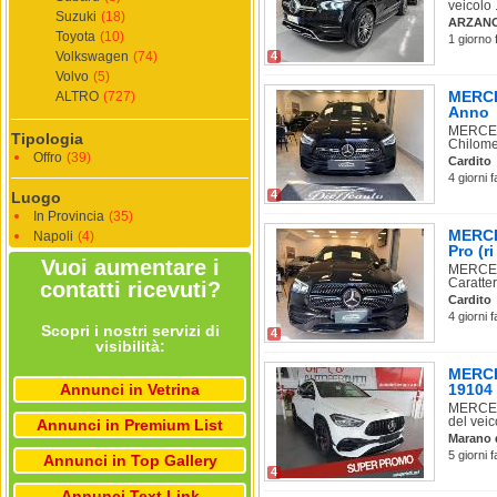
veicolo .
Suzuki
(18)
ARZAN
Toyota
(10)
1 giorno 
Volkswagen
(74)
4
Volvo
(5)
MERCE
ALTRO
(727)
Anno
MERCEDE
Tipologia
Chilomet
Offro
(39)
Cardito
4 giorni 
4
Luogo
In Provincia
(35)
MERCE
Napoli
(4)
Pro (ri
Vuoi aumentare i
MERCED
Caratter
contatti ricevuti?
Cardito
4 giorni 
Scopri i nostri servizi di
4
visibilità:
MERCE
Annunci in Vetrina
19104
MERCED
del veico
Annunci in Premium List
Marano 
5 giorni 
Annunci in Top Gallery
4
Annunci Text Link