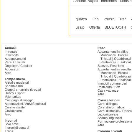
Annunci Napoli - mercedes - fuoristra
quattro
Fino
Prezzo
Trac
usato
Offerta
BLUETOOTH
Animali
Case
In regalo
Appartamenti in affitto
|
In vendita
Monolocali
Bilocali
|
Accoppiamenti
Trilocali
Quadrilocali
|
Persi / Trovati
Pentalocali
Esalocali
Dogsitter / Catsitter
Stanze / Posti letto
Accessori
Appartamenti in vendita
|
Altro
Monolocali
Bilocali
|
Trilocali
Quadrilocali
Tempo libero
|
Pentalocali
Esalocali
Artisti e musicisti
Immobili commerciali
Scambio libri
Posti auto / Box
Oggetti smarriti e ritrovati
Casa vacanze
Hobby / Sport
Altro
Volontariato
Compagni di viaggio
Corsi e lezioni
Associazioni / Attività culturali
Corsi di lingua
Corsi e master
Corsi d'informatica
Chiacchiere
Corsi di musica / Danza 
Altro
Lezioni private
Scambi linguistici
Incontri
Formazione professiona
Solo amici
Altro
Incroci di sguardi
Trans
Compra e vendi