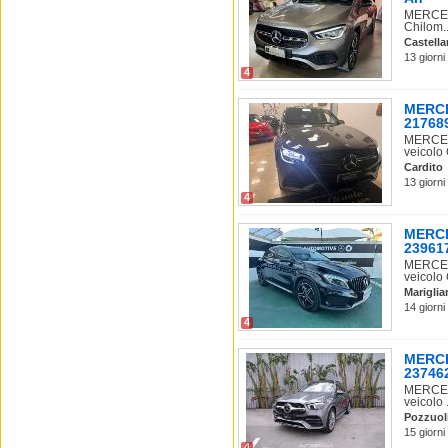
MERCEDE
Chilom..
Castell
13 giorni
4
MERCE
21768
MERCEDE
veicolo 
Cardito
13 giorni
4
MERCE
23961
MERCEDE
veicolo 
Mariglia
14 giorni
4
MERCE
23746
MERCEDE
veicolo .
Pozzuol
15 giorni
4