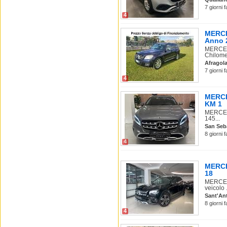
7 giorni 
4
MERCE
Anno 
MERCED
Chilomet
Afragol
7 giorni 
4
MERCE
KM 1
MERCEDE
145...
San Seb
8 giorni 
4
MERCE
18
MERCEDE
veicolo .
Sant'An
8 giorni 
4