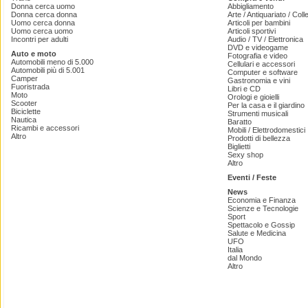
Donna cerca uomo
Abbigliamento
Donna cerca donna
Arte / Antiquariato / Coll
Uomo cerca donna
Articoli per bambini
Uomo cerca uomo
Articoli sportivi
Incontri per adulti
Audio / TV / Elettronica
DVD e videogame
Auto e moto
Fotografia e video
Automobili meno di 5.000
Cellulari e accessori
Automobili più di 5.001
Computer e software
Camper
Gastronomia e vini
Fuoristrada
Libri e CD
Moto
Orologi e gioielli
Scooter
Per la casa e il giardino
Biciclette
Strumenti musicali
Nautica
Baratto
Ricambi e accessori
Mobili / Elettrodomestici
Altro
Prodotti di bellezza
Biglietti
Sexy shop
Altro
Eventi / Feste
News
Economia e Finanza
Scienze e Tecnologie
Sport
Spettacolo e Gossip
Salute e Medicina
UFO
Italia
dal Mondo
Altro