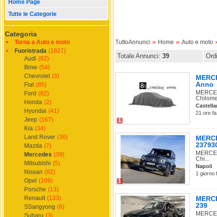
Home Page
Tutte le Categorie
Categoria
»
»
Torna a Auto e moto
TuttoAnnunci
Home
Auto e moto
Fuoristrada
(1827)
Totale Annunci:
39
Ord
Audi
(92)
Bmw
(54)
Chevrolet
(3)
MERCE
Anno
Fiat
(85)
MERCEDE
Ford
(82)
Chilomet
Honda
(2)
Castell
Hyundai
(41)
21 ore fa
Jeep
(167)
1
Kia
(34)
Land Rover
(36)
MERCED
237930
Mazda
(7)
MERCEDE
Mercedes
(39)
Chi...
Mitsubishi
(5)
Napoli
Nissan
(82)
1 giorno 
Opel
(109)
1
Porsche
(13)
Renault
(133)
MERCE
239
SSangyong
(6)
MERCEDE
Subaru
(3)