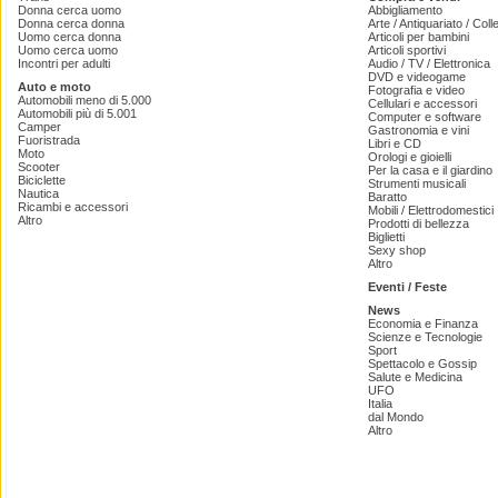
Donna cerca uomo
Abbigliamento
Donna cerca donna
Arte / Antiquariato / Coll
Uomo cerca donna
Articoli per bambini
Uomo cerca uomo
Articoli sportivi
Incontri per adulti
Audio / TV / Elettronica
DVD e videogame
Auto e moto
Fotografia e video
Automobili meno di 5.000
Cellulari e accessori
Automobili più di 5.001
Computer e software
Camper
Gastronomia e vini
Fuoristrada
Libri e CD
Moto
Orologi e gioielli
Scooter
Per la casa e il giardino
Biciclette
Strumenti musicali
Nautica
Baratto
Ricambi e accessori
Mobili / Elettrodomestici
Altro
Prodotti di bellezza
Biglietti
Sexy shop
Altro
Eventi / Feste
News
Economia e Finanza
Scienze e Tecnologie
Sport
Spettacolo e Gossip
Salute e Medicina
UFO
Italia
dal Mondo
Altro