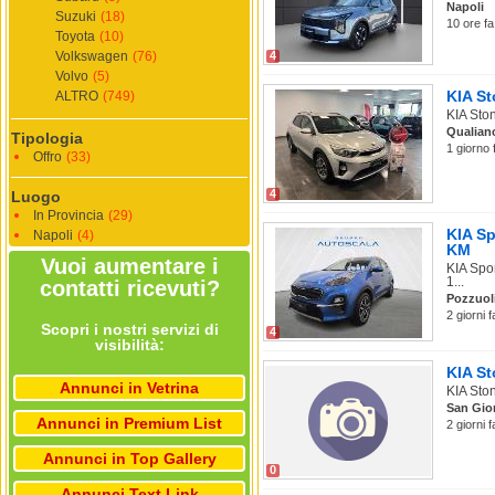
Napoli
Suzuki
(18)
10 ore fa
Toyota
(10)
Volkswagen
(76)
4
Volvo
(5)
KIA St
ALTRO
(749)
KIA Ston
Qualian
Tipologia
1 giorno 
Offro
(33)
4
Luogo
In Provincia
(29)
KIA Sp
Napoli
(4)
KM
Vuoi aumentare i
KIA Spo
1...
contatti ricevuti?
Pozzuol
2 giorni 
Scopri i nostri servizi di
4
visibilità:
KIA St
Annunci in Vetrina
KIA Ston
San Gio
Annunci in Premium List
2 giorni 
Annunci in Top Gallery
0
Annunci Text Link