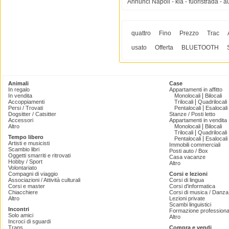
Annunci Napoli - kia - fuoristrada - a
quattro
Fino
Prezzo
Trac
usato
Offerta
BLUETOOTH
Animali
Case
In regalo
Appartamenti in affitto
|
In vendita
Monolocali
Bilocali
|
Accoppiamenti
Trilocali
Quadrilocali
|
Persi / Trovati
Pentalocali
Esalocali
Dogsitter / Catsitter
Stanze / Posti letto
Accessori
Appartamenti in vendita
|
Altro
Monolocali
Bilocali
|
Trilocali
Quadrilocali
Tempo libero
|
Pentalocali
Esalocali
Artisti e musicisti
Immobili commerciali
Scambio libri
Posti auto / Box
Oggetti smarriti e ritrovati
Casa vacanze
Hobby / Sport
Altro
Volontariato
Compagni di viaggio
Corsi e lezioni
Associazioni / Attività culturali
Corsi di lingua
Corsi e master
Corsi d'informatica
Chiacchiere
Corsi di musica / Danza 
Altro
Lezioni private
Scambi linguistici
Incontri
Formazione professiona
Solo amici
Altro
Incroci di sguardi
Trans
Compra e vendi