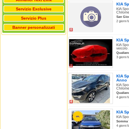
KIA Sp
Servizio Exclusive
KIA Spo
Chilomet
San Gio
Servizio Plus
2 giorni 
Banner personalizzati
0
KIA Sp
KIA Spo
veicolo .
Qualian
3 giorni 
2
KIA S
Anno
KIA Spo
Chilomet
Qualian
4 giorni 
4
KIA Sp
KIA Spor
Somma 
4 giorni 