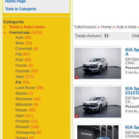
Home Page
Tutte le Categorie
Categoria
»
»
Torna a Auto e moto
TuttoAnnunci
Home
Auto e moto
Fuoristrada
(1876)
Totale Annunci:
33
Ord
Audi
(96)
Bmw
(53)
Chevrolet
(3)
KIA Sp
A
Fiat
(87)
KIA Spo
Ford
(83)
Chilo...
Honda
(2)
Pozzuol
Hyundai
(42)
5 ore fa,
Jeep
(171)
4
Kia
(33)
Land Rover
(38)
KIA Sp
23121
Mazda
(7)
KIA Spo
Mercedes
(42)
Ch...
Mitsubishi
(5)
Pozzuol
Nissan
(83)
9 ore fa,
Opel
(111)
4
Porsche
(13)
Renault
(140)
KIA Sp
SSangyong
(6)
KIA Spo
Chilomet
Subaru
(3)