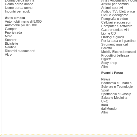
Donna cerca donna
Arte / Antiquariato / Coll
Uomo cerca donna
Articoli per bambini
Uomo cerca uomo
Articoli sportivi
Incontri per adulti
Audio / TV / Elettronica
DVD e videogame
Auto e moto
Fotografia e video
Automobili meno di 5.000
Cellulari e accessori
Automobili più di 5.001
Computer e software
Camper
Gastronomia e vini
Fuoristrada
Libri e CD
Moto
Orologi e gioielli
Scooter
Per la casa e il giardino
Biciclette
Strumenti musicali
Nautica
Baratto
Ricambi e accessori
Mobili / Elettrodomestici
Altro
Prodotti di bellezza
Biglietti
Sexy shop
Altro
Eventi / Feste
News
Economia e Finanza
Scienze e Tecnologie
Sport
Spettacolo e Gossip
Salute e Medicina
UFO
Italia
dal Mondo
Altro