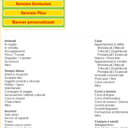
Servizio Exclusive
Servizio Plus
Banner personalizzati
Animali
Case
In regalo
Appartamenti in affitto
|
In vendita
Monolocali
Bilocali
|
Accoppiamenti
Trilocali
Quadrilocali
|
Persi / Trovati
Pentalocali
Esalocali
Dogsitter / Catsitter
Stanze / Posti letto
Accessori
Appartamenti in vendita
|
Altro
Monolocali
Bilocali
|
Trilocali
Quadrilocali
Tempo libero
|
Pentalocali
Esalocali
Artisti e musicisti
Immobili commerciali
Scambio libri
Posti auto / Box
Oggetti smarriti e ritrovati
Casa vacanze
Hobby / Sport
Altro
Volontariato
Compagni di viaggio
Corsi e lezioni
Associazioni / Attività culturali
Corsi di lingua
Corsi e master
Corsi d'informatica
Chiacchiere
Corsi di musica / Danza 
Altro
Lezioni private
Scambi linguistici
Incontri
Formazione professiona
Solo amici
Altro
Incroci di sguardi
Trans
Compra e vendi
Donna cerca uomo
Abbigliamento