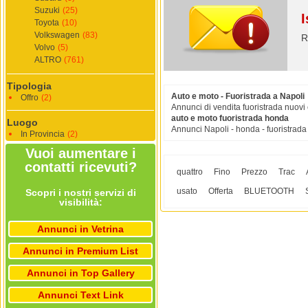
Suzuki
(25)
I
Toyota
(10)
Volkswagen
(83)
R
Volvo
(5)
ALTRO
(761)
Tipologia
Auto e moto - Fuoristrada a Napoli
Offro
(2)
Annunci di vendita fuoristrada nuovi 
auto e moto fuoristrada honda
Luogo
Annunci Napoli - honda - fuoristrada -
In Provincia
(2)
Vuoi aumentare i
contatti ricevuti?
quattro
Fino
Prezzo
Trac
usato
Offerta
BLUETOOTH
Scopri i nostri servizi di
visibilità:
Annunci in Vetrina
Annunci in Premium List
Annunci in Top Gallery
Annunci Text Link