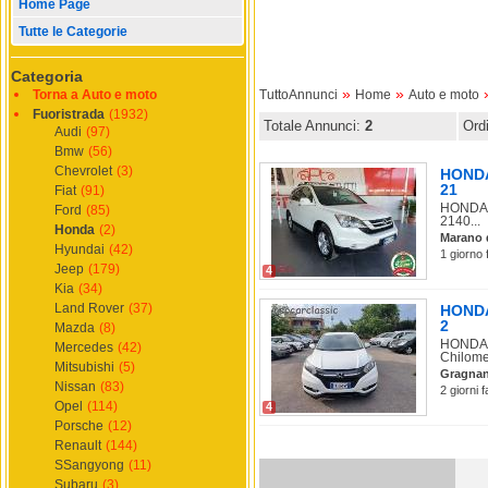
Home Page
Tutte le Categorie
Categoria
»
»
Torna a Auto e moto
TuttoAnnunci
Home
Auto e moto
Fuoristrada
(1932)
Totale Annunci:
2
Ord
Audi
(97)
Bmw
(56)
Chevrolet
(3)
HONDA 
21
Fiat
(91)
HONDA C
Ford
(85)
2140...
Honda
(2)
Marano 
Hyundai
(42)
1 giorno 
Jeep
(179)
4
Kia
(34)
Land Rover
(37)
HONDA 
2
Mazda
(8)
HONDA H
Mercedes
(42)
Chilomet
Mitsubishi
(5)
Gragna
Nissan
(83)
2 giorni 
Opel
(114)
4
Porsche
(12)
Renault
(144)
SSangyong
(11)
Subaru
(3)