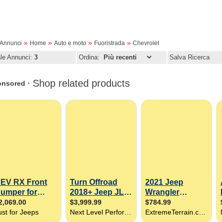
»
»
»
»
oAnnunci
Home
Auto e moto
Fuoristrada
Chevrolet
ale Annunci:
3
Ordina:
Salva Ricerca