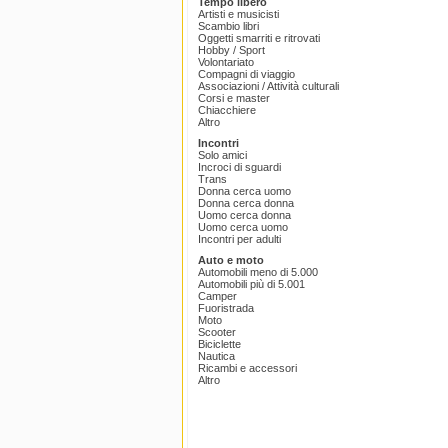
Tempo libero
Artisti e musicisti
Scambio libri
Oggetti smarriti e ritrovati
Hobby / Sport
Volontariato
Compagni di viaggio
Associazioni / Attività culturali
Corsi e master
Chiacchiere
Altro
Incontri
Solo amici
Incroci di sguardi
Trans
Donna cerca uomo
Donna cerca donna
Uomo cerca donna
Uomo cerca uomo
Incontri per adulti
Auto e moto
Automobili meno di 5.000
Automobili più di 5.001
Camper
Fuoristrada
Moto
Scooter
Biciclette
Nautica
Ricambi e accessori
Altro