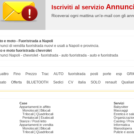
Annunci
Iscriviti al servizio
Riceverai ogni mattina un'e-mail con gli ann
to e moto - Fuoristrada a Napoli
unci di vendita fuoristrada nuovi e usati a Napoli e provincia.
to e moto fuoristrada chevrolet
unci Napoli - chevrolet - fuoristrada - auto fuoristrada - auto e fuoristrada
uattro
Fino
Prezzo
Trac
AUTO
fuoristrada
posti
porte
esp
GRI
sato
Offerta
BLUETOOTH
Sedici
CV
italia
SOLO
renault
Qualia
Case
Servizi
Appartamenti in affitto
Babysitter
|
Monolocali
Bilocali
Massaggi
|
Trilocali
Quadrilocali
Estetica e sal
|
Pentalocali
Esalocali
Organizzazion
Stanze / Posti letto
Casting / Prov
Appartamenti in vendita
Informatica
|
Monolocali
Bilocali
Manodopera
|
Trilocali
Quadrilocali
Pulizie e ass