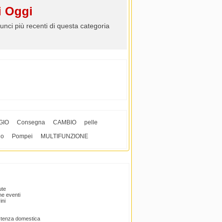
 Oggi
unci più recenti di questa categoria
GIO
Consegna
CAMBIO
pelle
no
Pompei
MULTIFUNZIONE
ute
e eventi
ini
istenza domestica