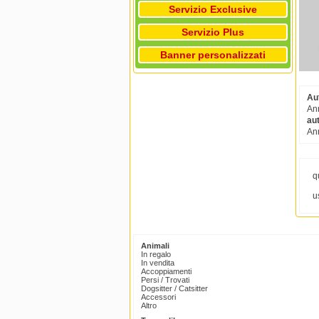
Servizio Exclusive
Servizio Plus
Banner personalizzati
Au
Ann
au
Ann
q
u
Animali
In regalo
In vendita
Accoppiamenti
Persi / Trovati
Dogsitter / Catsitter
Accessori
Altro