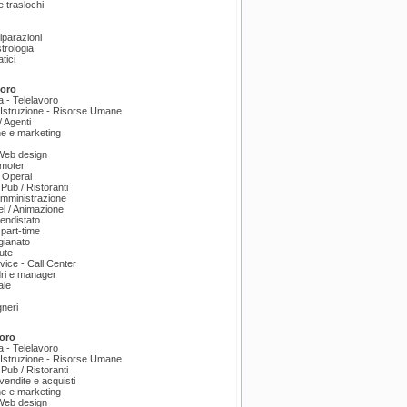
 traslochi
Riparazioni
trologia
tici
voro
a - Telelavoro
Istruzione - Risorse Umane
 Agenti
e e marketing
 Web design
omoter
 Operai
 Pub / Ristoranti
amministrazione
el / Animazione
endistato
part-time
igianato
ute
ice - Call Center
dri e manager
ale
gneri
oro
a - Telelavoro
Istruzione - Risorse Umane
 Pub / Ristoranti
endite e acquisti
e e marketing
 Web design