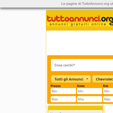
Le pagine di TuttoAnnunci.org ut
Tutti gli Annunci
Chevrolet
Prezzo
Anno
Km