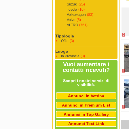
Suzuki
(25)
Toyota
(10)
Volkswagen
(83)
Volvo
(5)
ALTRO
(761)
0
Tipologia
Offro
(3)
Luogo
In Provincia
(3)
Vuoi aumentare i
contatti ricevuti?
4
Scopri i nostri servizi di
visibilità:
Annunci in Vetrina
Annunci in Premium List
4
Annunci in Top Gallery
Annunci Text Link