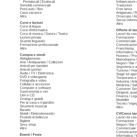
|
Pentalocali
Esalocali
Imbiancature e
Immobili commerciali
Traduzioni
Posti auto / Box
Free lance
Casa vacanze
Artigianato / 
Altro
Oroscopo / As
Servizi informa
Corsi e lezioni
Altro
Corsi di lingua
Corsi d'informatica
Offerte di la
Corsi di musica / Danza / Teatro
Lavori da cas
Lezioni private
Formazione - 
Scambi linguistici
Commerciale /
Formazione professionale
Comunicazion
Altro
Franchising
Informatica /
Compra e vendi
Hostess / Pr
Abbigliamento
Manodopera /
Arte / Antiquariato / Collezioni
Negozi / Bar /
Articoli per bambini
Segreteria e 
Articoli sportivi
Turismo / Hot
Audio / TV / Elettronica
Stage ed appr
DVD e videogame
Temporanei e 
Fotografia e video
Industria / Art
Cellulari e accessori
Medicina / Sal
Computer e software
Customer Serv
Gastronomia e vini
Dirigenti, qua
Libri e CD
Finanza / Leg
Orologi e gioielli
Modelli/e
Per la casa e il giardino
Tecnici / Inge
Strumenti musicali
Altro
Baratto
Mobili / Elettrodomestici
CV/Cerco lav
Prodotti di bellezza
Lavori da cas
Biglietti
Formazione - 
Sexy shop
Negozi / Bar /
Altro
Commerciale v
Comunicazion
Eventi / Feste
Informatica /