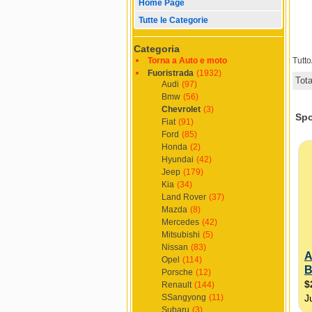
Home Page
Tutte le Categorie
Categoria
Torna a Auto e moto
Tutt
Fuoristrada
(1932)
Tot
Audi
(97)
Bmw
(56)
Chevrolet
(3)
Fiat
(91)
Ford
(85)
Honda
(2)
Hyundai
(42)
Jeep
(179)
Kia
(34)
Land Rover
(37)
Mazda
(8)
Mercedes
(42)
Mitsubishi
(5)
Nissan
(83)
Opel
(114)
Porsche
(12)
Renault
(144)
SSangyong
(11)
Subaru
(3)