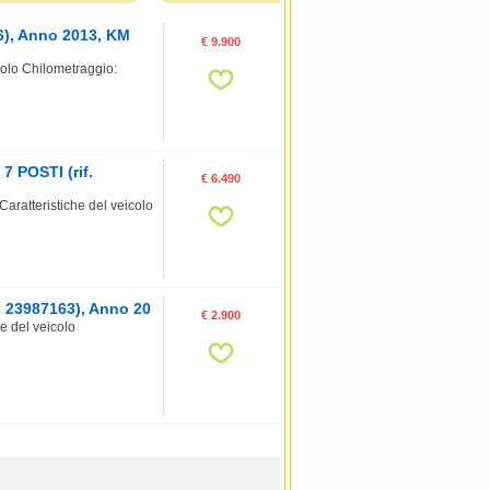
6), Anno 2013, KM
€ 9.900
olo Chilometraggio:
 POSTI (rif.
€ 6.490
atteristiche del veicolo
. 23987163), Anno 20
€ 2.900
e del veicolo