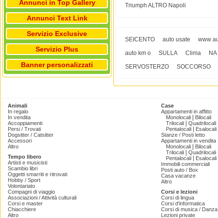
Annunci in Top Gallery
Triumph ALTRO Napoli
Annunci Text Link
Servizio Exclusive
SEICENTO
auto usate
www aut
Servizio Plus
auto km o
SULLA
Clima
NA
Banner personalizzati
SERVOSTERZO
SOCCORSO
Animali
Case
In regalo
Appartamenti in affitto
|
In vendita
Monolocali
Bilocali
|
Accoppiamenti
Trilocali
Quadrilocali
|
Persi / Trovati
Pentalocali
Esalocali
Dogsitter / Catsitter
Stanze / Posti letto
Accessori
Appartamenti in vendita
|
Altro
Monolocali
Bilocali
|
Trilocali
Quadrilocali
Tempo libero
|
Pentalocali
Esalocali
Artisti e musicisti
Immobili commerciali
Scambio libri
Posti auto / Box
Oggetti smarriti e ritrovati
Casa vacanze
Hobby / Sport
Altro
Volontariato
Compagni di viaggio
Corsi e lezioni
Associazioni / Attività culturali
Corsi di lingua
Corsi e master
Corsi d'informatica
Chiacchiere
Corsi di musica / Danza 
Altro
Lezioni private