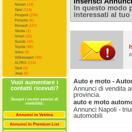
Inserisci Annunc
Nissan
(19)
In questo modo po
Opel
(114)
interessati al tu
Peugeot
(256)
Porsche
(8)
Renault
(107)
Skoda
(2)
Smart
(33)
Suzuki
(15)
I
Toyota
(66)
Volvo
(5)
R
Volkswagen
(58)
ALTRO
(214)
Seat
(3)
Jeep
(5)
Auto e moto - Autom
Vuoi aumentare i
contatti ricevuti?
Annunci di vendita a
provincia.
Scopri i nostri servizi di
auto e moto automo
visibilità:
Annunci Napoli - triu
automobili
Annunci in Vetrina
Annunci in Premium List