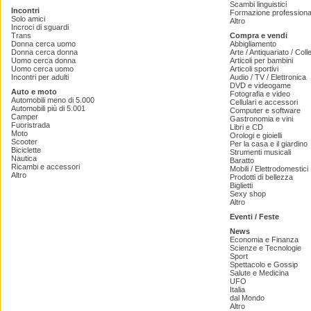
Scambi linguistici
Incontri
Formazione professiona
Solo amici
Altro
Incroci di sguardi
Trans
Compra e vendi
Donna cerca uomo
Abbigliamento
Donna cerca donna
Arte / Antiquariato / Coll
Uomo cerca donna
Articoli per bambini
Uomo cerca uomo
Articoli sportivi
Incontri per adulti
Audio / TV / Elettronica
DVD e videogame
Auto e moto
Fotografia e video
Automobili meno di 5.000
Cellulari e accessori
Automobili più di 5.001
Computer e software
Camper
Gastronomia e vini
Fuoristrada
Libri e CD
Moto
Orologi e gioielli
Scooter
Per la casa e il giardino
Biciclette
Strumenti musicali
Nautica
Baratto
Ricambi e accessori
Mobili / Elettrodomestici
Altro
Prodotti di bellezza
Biglietti
Sexy shop
Altro
Eventi / Feste
News
Economia e Finanza
Scienze e Tecnologie
Sport
Spettacolo e Gossip
Salute e Medicina
UFO
Italia
dal Mondo
Altro