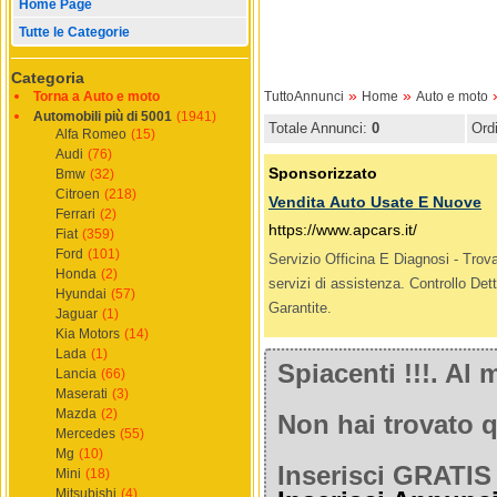
Home Page
Tutte le Categorie
Categoria
»
»
Torna a Auto e moto
TuttoAnnunci
Home
Auto e moto
Automobili più di 5001
(1941)
Totale Annunci:
0
Ord
Alfa Romeo
(15)
Audi
(76)
Bmw
(32)
Citroen
(218)
Ferrari
(2)
Fiat
(359)
Ford
(101)
Honda
(2)
Hyundai
(57)
Jaguar
(1)
Kia Motors
(14)
Lada
(1)
Spiacenti !!!. A
Lancia
(66)
Maserati
(3)
Mazda
(2)
Non hai trovato q
Mercedes
(55)
Mg
(10)
Inserisci GRATIS 
Mini
(18)
Mitsubishi
(4)