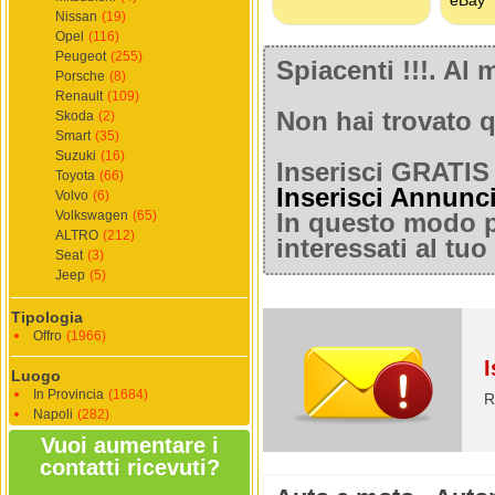
Nissan
(19)
Opel
(116)
Peugeot
(255)
Spiacenti !!!. A
Porsche
(8)
Renault
(109)
Non hai trovato q
Skoda
(2)
Smart
(35)
Suzuki
(16)
Inserisci GRATIS 
Toyota
(66)
Inserisci Annunc
Volvo
(6)
Volkswagen
(65)
In questo modo po
ALTRO
(212)
interessati al tu
Seat
(3)
Jeep
(5)
Tipologia
Offro
(1966)
I
Luogo
In Provincia
(1684)
R
Napoli
(282)
Vuoi aumentare i
contatti ricevuti?