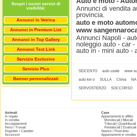
Auto e moto - Autom
Scopri i nostri servizi di
Annunci di vendita a
visibilità:
provincia.
Annunci in Vetrina
auto e moto automob
www sangennarocar
Annunci in Premium List
Annunci Napoli - auto
Annunci in Top Gallery
noleggio auto - car -
Annunci Text Link
auto in - mini auto -
Servizio Exclusive
Servizio Plus
SEICENTO
auto usate
www aut
Banner personalizzati
auto km o
SULLA
Clima
NA
SERVOSTERZO
SOCCORSO
Animali
Case
In regalo
Appartamenti in affitto
|
In vendita
Monolocali
Bilocali
|
Accoppiamenti
Trilocali
Quadrilocali
|
Persi / Trovati
Pentalocali
Esalocali
Dogsitter / Catsitter
Stanze / Posti letto
Accessori
Appartamenti in vendita