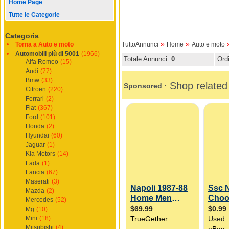
Home Page
Tutte le Categorie
Categoria
»
»
Torna a Auto e moto
TuttoAnnunci
Home
Auto e moto
Automobili più di 5001
(1966)
Totale Annunci:
0
Ord
Alfa Romeo
(15)
Audi
(77)
Bmw
(33)
Citroen
(220)
Ferrari
(2)
Fiat
(367)
Ford
(101)
Honda
(2)
Hyundai
(60)
Jaguar
(1)
Kia Motors
(14)
Lada
(1)
Lancia
(67)
Maserati
(3)
Mazda
(2)
Mercedes
(52)
Mg
(10)
Mini
(18)
Mitsubishi
(4)