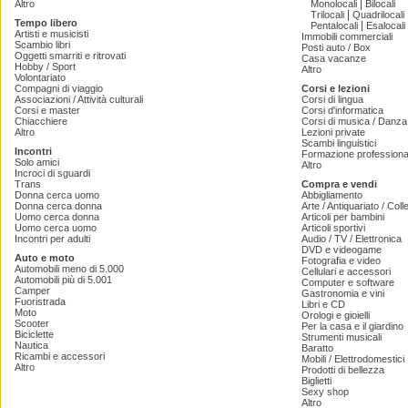
|
Altro
Monolocali
Bilocali
|
Trilocali
Quadrilocali
Tempo libero
|
Pentalocali
Esalocali
Artisti e musicisti
Immobili commerciali
Scambio libri
Posti auto / Box
Oggetti smarriti e ritrovati
Casa vacanze
Hobby / Sport
Altro
Volontariato
Compagni di viaggio
Corsi e lezioni
Associazioni / Attività culturali
Corsi di lingua
Corsi e master
Corsi d'informatica
Chiacchiere
Corsi di musica / Danza 
Altro
Lezioni private
Scambi linguistici
Incontri
Formazione professiona
Solo amici
Altro
Incroci di sguardi
Trans
Compra e vendi
Donna cerca uomo
Abbigliamento
Donna cerca donna
Arte / Antiquariato / Coll
Uomo cerca donna
Articoli per bambini
Uomo cerca uomo
Articoli sportivi
Incontri per adulti
Audio / TV / Elettronica
DVD e videogame
Auto e moto
Fotografia e video
Automobili meno di 5.000
Cellulari e accessori
Automobili più di 5.001
Computer e software
Camper
Gastronomia e vini
Fuoristrada
Libri e CD
Moto
Orologi e gioielli
Scooter
Per la casa e il giardino
Biciclette
Strumenti musicali
Nautica
Baratto
Ricambi e accessori
Mobili / Elettrodomestici
Altro
Prodotti di bellezza
Biglietti
Sexy shop
Altro