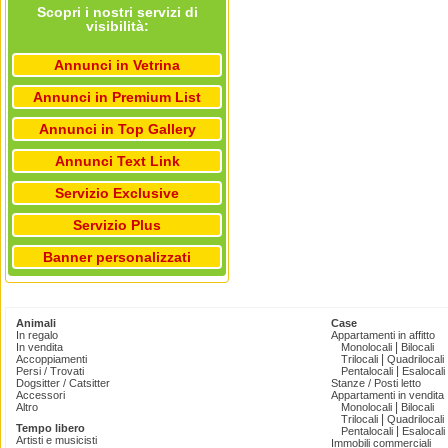
Scopri i nostri servizi di
visibilità:
Annunci in Vetrina
Annunci in Premium List
Annunci in Top Gallery
Annunci Text Link
Servizio Exclusive
Servizio Plus
Banner personalizzati
Animali
Case
In regalo
Appartamenti in affitto
|
In vendita
Monolocali
Bilocali
|
Accoppiamenti
Trilocali
Quadrilocali
|
Persi / Trovati
Pentalocali
Esalocali
Dogsitter / Catsitter
Stanze / Posti letto
Accessori
Appartamenti in vendita
|
Altro
Monolocali
Bilocali
|
Trilocali
Quadrilocali
Tempo libero
|
Pentalocali
Esalocali
Artisti e musicisti
Immobili commerciali