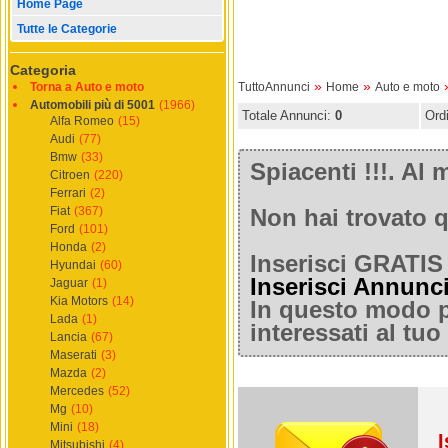
Home Page
Tutte le Categorie
Categoria
»
»
Torna a Auto e moto
TuttoAnnunci
Home
Auto e moto
Automobili più di 5001
(1966)
Totale Annunci:
0
Ord
Alfa Romeo
(15)
Audi
(77)
Bmw
(33)
Spiacenti !!!. A
Citroen
(220)
Ferrari
(2)
Fiat
(367)
Non hai trovato q
Ford
(101)
Honda
(2)
Inserisci GRATIS 
Hyundai
(60)
Inserisci Annunc
Jaguar
(1)
Kia Motors
(14)
In questo modo po
Lada
(1)
interessati al tu
Lancia
(67)
Maserati
(3)
Mazda
(2)
Mercedes
(52)
Mg
(10)
Mini
(18)
I
Mitsubishi
(4)