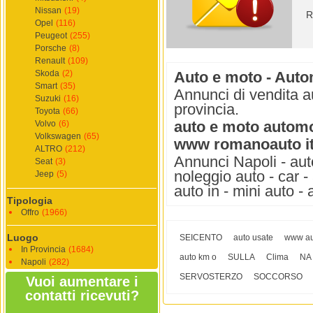
Nissan
(19)
R
Opel
(116)
Peugeot
(255)
Porsche
(8)
Renault
(109)
Skoda
(2)
Auto e moto - Autom
Smart
(35)
Annunci di vendita a
Suzuki
(16)
provincia.
Toyota
(66)
auto e moto automob
Volvo
(6)
Volkswagen
(65)
www romanoauto i
ALTRO
(212)
Annunci Napoli - auto
Seat
(3)
noleggio auto - car -
Jeep
(5)
auto in - mini auto -
Tipologia
Offro
(1966)
Luogo
SEICENTO
auto usate
www aut
In Provincia
(1684)
auto km o
SULLA
Clima
NA
Napoli
(282)
SERVOSTERZO
SOCCORSO
Vuoi aumentare i
contatti ricevuti?