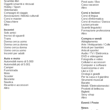
Scambio libri
Posti auto / Box
Oggetti smarriti e ritrovati
Casa vacanze
Hobby / Sport
Altro
Volontariato
Compagni di viaggio
Corsi e lezioni
Associazioni / Attività culturali
Corsi di lingua
Corsi e master
Corsi d'informatica
Chiacchiere
Corsi di musica / Danza 
Altro
Lezioni private
Scambi linguistici
Incontri
Formazione professiona
Solo amici
Altro
Incroci di sguardi
Trans
Compra e vendi
Donna cerca uomo
Abbigliamento
Donna cerca donna
Arte / Antiquariato / Coll
Uomo cerca donna
Articoli per bambini
Uomo cerca uomo
Articoli sportivi
Incontri per adulti
Audio / TV / Elettronica
DVD e videogame
Auto e moto
Fotografia e video
Automobili meno di 5.000
Cellulari e accessori
Automobili più di 5.001
Computer e software
Camper
Gastronomia e vini
Fuoristrada
Libri e CD
Moto
Orologi e gioielli
Scooter
Per la casa e il giardino
Biciclette
Strumenti musicali
Nautica
Baratto
Ricambi e accessori
Mobili / Elettrodomestici
Altro
Prodotti di bellezza
Biglietti
Sexy shop
Altro
Eventi / Feste
News