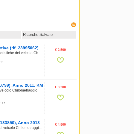
Ricerche Salvate
ive (rif. 23995062)
€ 2.500
ristiche del veicolo Ch...
: 5
0799), Anno 2011, KM
€ 3.300
veicolo Chilometraggio:
: 77
20133850), Anno 2013
€ 4.800
l veicolo Chilometraggi...