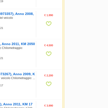
 19
3973357), Anno 2008,
€ 1.990
el veicolo
 21
), Anno 2011, KM 2050
€ 4.500
o Chilometraggio:
 21
973267), Anno 2009, K
€ 2.200
veicolo Chilometraggio: ...
 17
6), Anno 2011, KM 17
€ 3.990