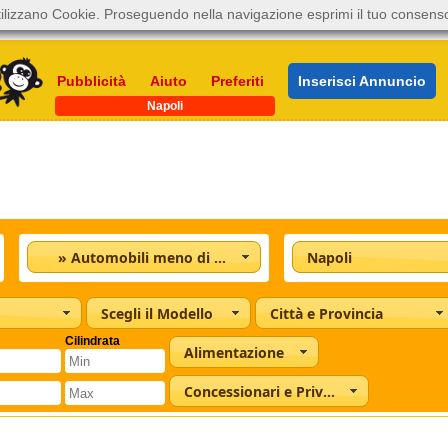
ilizzano Cookie. Proseguendo nella navigazione esprimi il tuo consens
Pubblicità
Aiuto
Preferiti
Inserisci Annuncio
Napoli
» Automobili meno di 5.000
Napoli
Scegli il Modello
Città e Provincia
Cilindrata
Alimentazione
Concessionari e Privati