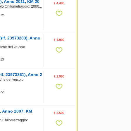
4), Anno 2011, KM 20
€ 4.490
lo Chilometraggio: 2000...
 72
if. 23973283), Anno
€ 4.990
che del veicolo
 13
if. 23973361), Anno 2
€ 2.990
che del veicolo
 22
), Anno 2007, KM
€ 2.500
o Chilometraggio: