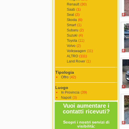
Renault
(30)
Saab
(1)
Seat
(2)
4
Skoda
(6)
Smart
(1)
Subaru
(2)
Suzuki
(4)
Toyota
(11)
Volvo
(2)
4
Volkswagen
(11)
ALTRO
(111)
Land Rover
(1)
Tipologia
Offro
(42)
4
Luogo
In Provincia
(39)
Napoli
(3)
Vuoi aumentare i
contatti ricevuti?
Scopri i nostri servizi di
4
visibilità: