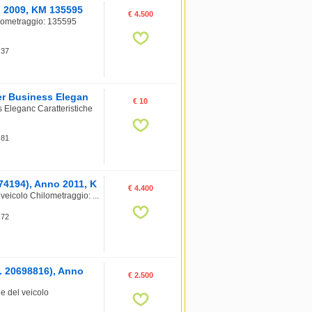
o 2009, KM 135595
€ 4.500
ilometraggio: 135595
 37
er Business Elegan
€ 10
 Eleganc Caratteristiche
 81
74194), Anno 2011, K
€ 4.400
eicolo Chilometraggio: ...
 72
. 20698816), Anno
€ 2.500
e del veicolo