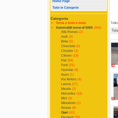
Home Page
Tutte le Categorie
Categoria
Torna a Auto e moto
Tutt
Automobili meno di 5000
(466)
Tot
Alfa Romeo
(2)
Audi
(3)
Bmw
(5)
Chevrolet
(5)
Chrysler
(2)
Citroen
(18)
Fiat
(89)
Ford
(25)
4
Hyundai
(6)
Isuzu
(1)
Kia Motors
(4)
Lancia
(27)
Mazda
(3)
Mercedes
(18)
Mini
(5)
2
Mitsubishi
(1)
Nissan
(8)
Opel
(42)
Peugeot
(20)