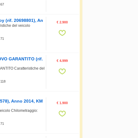
 67
 (rif. 20698801), An
€ 2.900
stiche del veicolo
 71
VO GARANTITO (rif.
€ 4.999
ITO Caratteristiche del
 118
578), Anno 2014, KM
€ 1.900
eicolo Chilometraggio:
 71