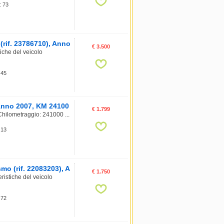
: 73
rif. 23786710), Anno
€ 3.500
che del veicolo
 45
 Anno 2007, KM 24100
€ 1.799
Chilometraggio: 241000 ...
 13
o (rif. 22083203), A
€ 1.750
istiche del veicolo
 72