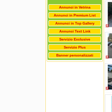
Annunci in Vetrina
Annunci in Premium List
Annunci in Top Gallery
4
Annunci Text Link
Servizio Exclusive
Servizio Plus
Banner personalizzati
4
4