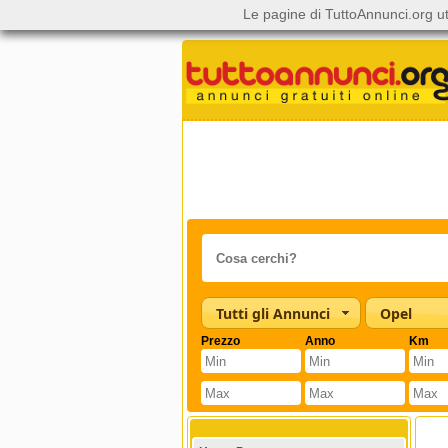
Le pagine di TuttoAnnunci.org ut
Tutti gli Annunci
Opel
Prezzo
Anno
Km