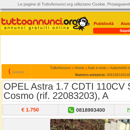
Le pagine di TuttoAnnunci.org utilizzano Cookie. Proseguendo
Pubblicità
Aiut
Napol
TuttoAnnunci
»
Home
»
Auto e moto
»
Automobili 
⟨
Indietro
Numero annuncio:
3061661#314
OPEL Astra 1.7 CDTI 110CV S
Cosmo (rif. 22083203), A
€ 1.750
0818993400