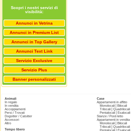
Scopri i nostri servizi di
visibilità:
Annunci in Vetrina
Annunci in Premium List
Annunci in Top Gallery
Annunci Text Link
Servizio Exclusive
Servizio Plus
Banner personalizzati
Animali
Case
In regalo
Appartamenti in affitto
|
In vendita
Monolocali
Bilocali
|
Accoppiamenti
Trilocali
Quadrilocali
|
Persi / Trovati
Pentalocali
Esalocali
Dogsitter / Catsitter
Stanze / Posti letto
Accessori
Appartamenti in vendita
|
Altro
Monolocali
Bilocali
|
Trilocali
Quadrilocali
Tempo libero
|
Pentalocali
Esalocali