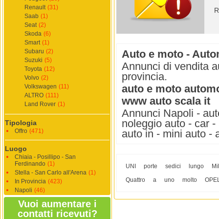
Renault
(31)
R
Saab
(1)
Seat
(2)
Skoda
(6)
Smart
(1)
Subaru
(2)
Auto e moto - Auto
Suzuki
(5)
Annunci di vendita a
Toyota
(12)
provincia.
Volvo
(2)
auto e moto automo
Volkswagen
(11)
ALTRO
(111)
www auto scala it
Land Rover
(1)
Annunci Napoli - auto
noleggio auto - car -
Tipologia
Offro
(471)
auto in - mini auto -
Luogo
Chiaia - Posillipo - San
Ferdinando
(1)
UNI
porte
sedici
lungo
Mi
Stella - San Carlo all'Arena
(1)
Quattro
a
uno
molto
OPE
In Provincia
(423)
Napoli
(46)
Vuoi aumentare i
contatti ricevuti?