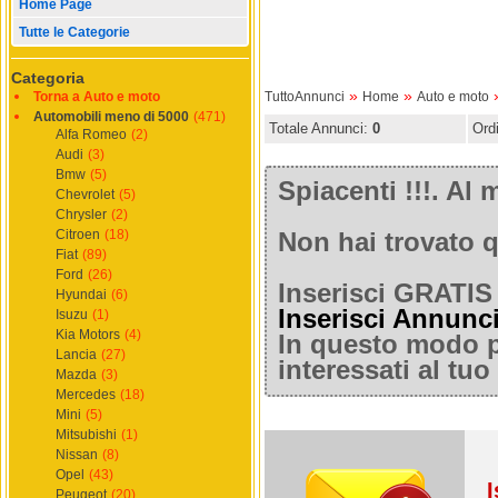
Home Page
Tutte le Categorie
Categoria
»
»
Torna a Auto e moto
TuttoAnnunci
Home
Auto e moto
Automobili meno di 5000
(471)
Totale Annunci:
0
Ord
Alfa Romeo
(2)
Audi
(3)
Bmw
(5)
Spiacenti !!!. A
Chevrolet
(5)
Chrysler
(2)
Citroen
(18)
Non hai trovato q
Fiat
(89)
Ford
(26)
Inserisci GRATIS 
Hyundai
(6)
Inserisci Annunc
Isuzu
(1)
Kia Motors
(4)
In questo modo po
Lancia
(27)
interessati al tu
Mazda
(3)
Mercedes
(18)
Mini
(5)
Mitsubishi
(1)
Nissan
(8)
Opel
(43)
I
Peugeot
(20)