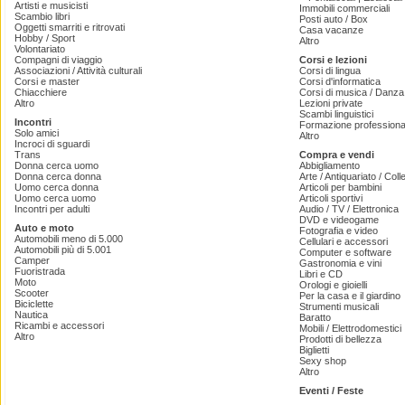
Artisti e musicisti
Immobili commerciali
Scambio libri
Posti auto / Box
Oggetti smarriti e ritrovati
Casa vacanze
Hobby / Sport
Altro
Volontariato
Compagni di viaggio
Corsi e lezioni
Associazioni / Attività culturali
Corsi di lingua
Corsi e master
Corsi d'informatica
Chiacchiere
Corsi di musica / Danza 
Altro
Lezioni private
Scambi linguistici
Incontri
Formazione professiona
Solo amici
Altro
Incroci di sguardi
Trans
Compra e vendi
Donna cerca uomo
Abbigliamento
Donna cerca donna
Arte / Antiquariato / Coll
Uomo cerca donna
Articoli per bambini
Uomo cerca uomo
Articoli sportivi
Incontri per adulti
Audio / TV / Elettronica
DVD e videogame
Auto e moto
Fotografia e video
Automobili meno di 5.000
Cellulari e accessori
Automobili più di 5.001
Computer e software
Camper
Gastronomia e vini
Fuoristrada
Libri e CD
Moto
Orologi e gioielli
Scooter
Per la casa e il giardino
Biciclette
Strumenti musicali
Nautica
Baratto
Ricambi e accessori
Mobili / Elettrodomestici
Altro
Prodotti di bellezza
Biglietti
Sexy shop
Altro
Eventi / Feste