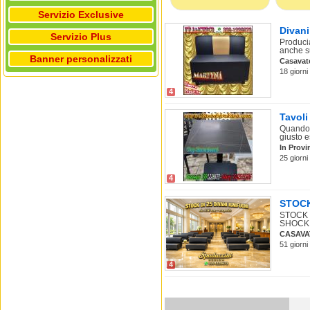
Servizio Exclusive
Divani
Servizio Plus
Produci
anche su
Banner personalizzati
Casavat
18 giorni
4
Tavol
Quando s
giusto e
In Provi
25 giorni
4
STOCK
STOCK 
SHOCK –
CASAV
51 giorni
4