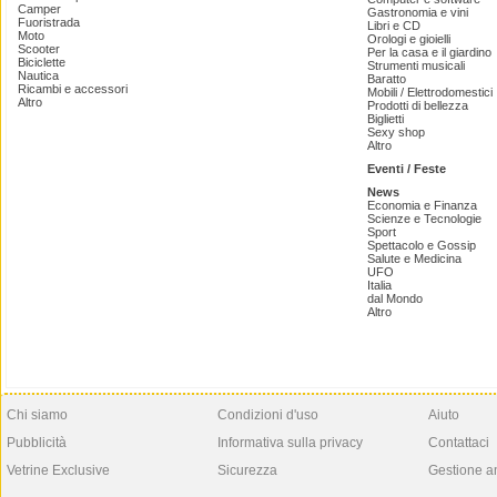
Camper
Gastronomia e vini
Fuoristrada
Libri e CD
Moto
Orologi e gioielli
Scooter
Per la casa e il giardino
Biciclette
Strumenti musicali
Nautica
Baratto
Ricambi e accessori
Mobili / Elettrodomestici
Altro
Prodotti di bellezza
Biglietti
Sexy shop
Altro
Eventi / Feste
News
Economia e Finanza
Scienze e Tecnologie
Sport
Spettacolo e Gossip
Salute e Medicina
UFO
Italia
dal Mondo
Altro
Chi siamo
Condizioni d'uso
Aiuto
Pubblicità
Informativa sulla privacy
Contattaci
Vetrine Exclusive
Sicurezza
Gestione a