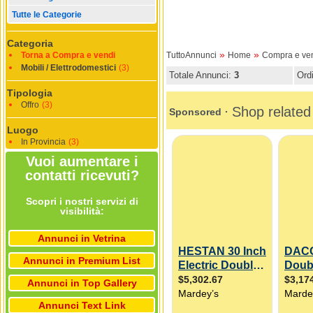
Tutte le Categorie
Categoria
»
»
Torna a Compra e vendi
TuttoAnnunci
Home
Compra e ve
Mobili / Elettrodomestici
(3)
Totale Annunci:
3
Ord
Tipologia
Offro
(3)
Luogo
In Provincia
(3)
Vuoi aumentare i
contatti ricevuti?
Scopri i nostri servizi di
visibilità:
Annunci in Vetrina
Annunci in Premium List
Annunci in Top Gallery
Annunci Text Link