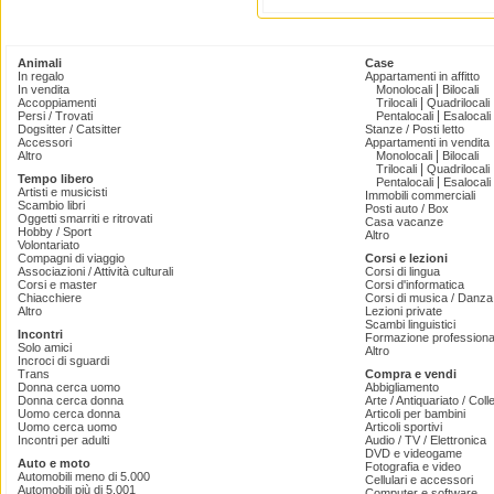
Animali
Case
In regalo
Appartamenti in affitto
|
In vendita
Monolocali
Bilocali
|
Accoppiamenti
Trilocali
Quadrilocali
|
Persi / Trovati
Pentalocali
Esalocali
Dogsitter / Catsitter
Stanze / Posti letto
Accessori
Appartamenti in vendita
|
Altro
Monolocali
Bilocali
|
Trilocali
Quadrilocali
Tempo libero
|
Pentalocali
Esalocali
Artisti e musicisti
Immobili commerciali
Scambio libri
Posti auto / Box
Oggetti smarriti e ritrovati
Casa vacanze
Hobby / Sport
Altro
Volontariato
Compagni di viaggio
Corsi e lezioni
Associazioni / Attività culturali
Corsi di lingua
Corsi e master
Corsi d'informatica
Chiacchiere
Corsi di musica / Danza 
Altro
Lezioni private
Scambi linguistici
Incontri
Formazione professiona
Solo amici
Altro
Incroci di sguardi
Trans
Compra e vendi
Donna cerca uomo
Abbigliamento
Donna cerca donna
Arte / Antiquariato / Coll
Uomo cerca donna
Articoli per bambini
Uomo cerca uomo
Articoli sportivi
Incontri per adulti
Audio / TV / Elettronica
DVD e videogame
Auto e moto
Fotografia e video
Automobili meno di 5.000
Cellulari e accessori
Automobili più di 5.001
Computer e software