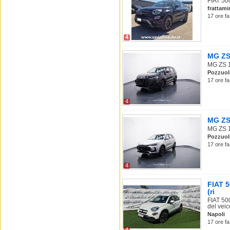
FIAT 500
frattami
17 ore fa
4
MG ZS 
MG ZS 1.
Pozzuol
17 ore fa
4
MG ZS 
MG ZS 1.
Pozzuol
17 ore fa
4
FIAT 
(ri
FIAT 50
del veico
Napoli
17 ore fa
4