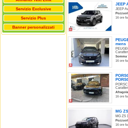
JEEP A
Servizio Exclusive
JEEP Ave
Pozzuol
Servizio Plus
16 ore fa
Banner personalizzati
4
PEUGE
mens
PEUGEOT
Caratter
Somma 
16 ore fa
4
PORSC
PORSC
PORSCH
Caratter
Afragol
16 ore fa
4
MG ZS 
MG ZS 1.
Pozzuol
16 ore fa