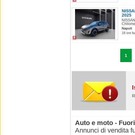
NISSA
2025
NISSAN 
Chilomet
Napoli
18 ore fa
4
1
I
R
Auto e moto - Fuori
Annunci di vendita fu