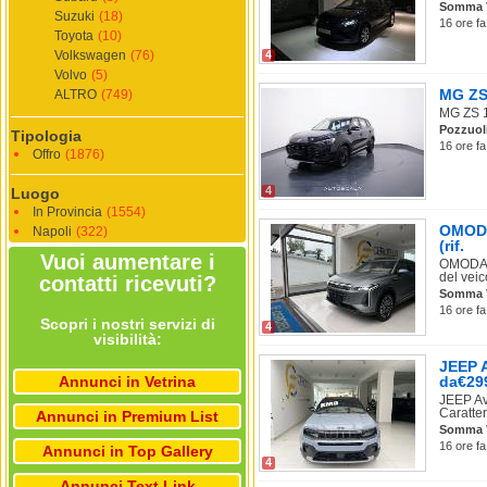
Somma 
Suzuki
(18)
16 ore fa
Toyota
(10)
Volkswagen
(76)
4
Volvo
(5)
MG ZS 
ALTRO
(749)
MG ZS 1.
Pozzuol
Tipologia
16 ore fa
Offro
(1876)
4
Luogo
In Provincia
(1554)
OMODA
Napoli
(322)
(rif.
Vuoi aumentare i
OMODA 9
del veico
contatti ricevuti?
Somma 
16 ore fa
Scopri i nostri servizi di
4
visibilità:
JEEP A
Annunci in Vetrina
da€29
JEEP Av
Caratter
Annunci in Premium List
Somma 
16 ore fa
Annunci in Top Gallery
4
Annunci Text Link