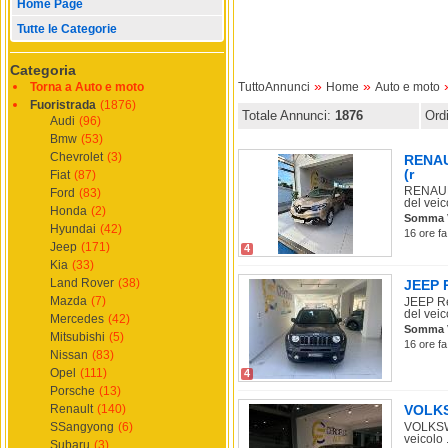
Home Page
Tutte le Categorie
Categoria
»
»
Torna a Auto e moto
TuttoAnnunci
Home
Auto e moto
Fuoristrada
(1876)
Totale Annunci:
1876
Ord
Audi
(96)
Bmw
(53)
Chevrolet
(3)
RENAU
(r
Fiat
(87)
RENAULT
Ford
(83)
del veico
Honda
(2)
Somma 
Hyundai
(42)
16 ore fa
Jeep
(171)
4
Kia
(33)
Land Rover
(38)
JEEP R
Mazda
(7)
JEEP Re
del veico
Mercedes
(42)
Somma 
Mitsubishi
(5)
16 ore fa
Nissan
(83)
Opel
(111)
4
Porsche
(13)
Renault
(140)
VOLKSW
SSangyong
(6)
VOLKSWA
veicolo .
Subaru
(3)