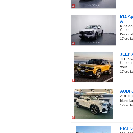
4
KIA Sp
A
KIA Spo
Chilo...
Pozzuol
17 ore fa
4
JEEP A
JEEP Av
Chilomet
Volla
17 ore fa
1
AUDI Q
AUDI Q3 
Mariglia
17 ore fa
4
FIAT 5