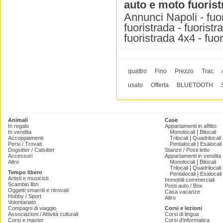
auto e moto fuoris
Annunci Napoli - fuor
fuoristrada - fuoristr
fuoristrada 4x4 - fuo
quattro
Fino
Prezzo
Trac
usato
Offerta
BLUETOOTH
Animali
Case
In regalo
Appartamenti in affitto
|
In vendita
Monolocali
Bilocali
|
Accoppiamenti
Trilocali
Quadrilocali
|
Persi / Trovati
Pentalocali
Esalocali
Dogsitter / Catsitter
Stanze / Posti letto
Accessori
Appartamenti in vendita
|
Altro
Monolocali
Bilocali
|
Trilocali
Quadrilocali
Tempo libero
|
Pentalocali
Esalocali
Artisti e musicisti
Immobili commerciali
Scambio libri
Posti auto / Box
Oggetti smarriti e ritrovati
Casa vacanze
Hobby / Sport
Altro
Volontariato
Compagni di viaggio
Corsi e lezioni
Associazioni / Attività culturali
Corsi di lingua
Corsi e master
Corsi d'informatica