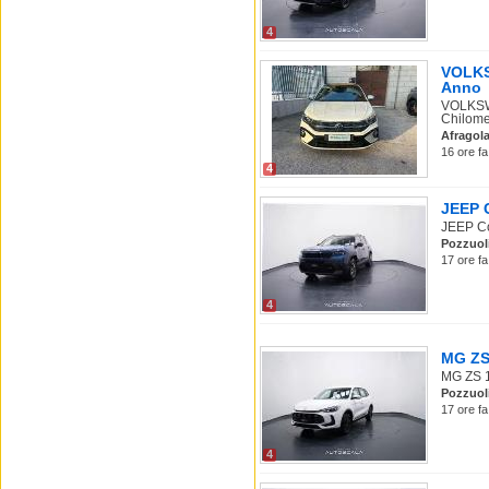
4
VOLKSW
Anno
VOLKSWA
Chilomet
Afragol
16 ore fa
4
JEEP C
JEEP Com
Pozzuol
17 ore fa
4
MG ZS 
MG ZS 1.
Pozzuol
17 ore fa
4