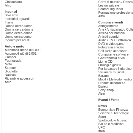
Chiacchiere
Corsi di musica / Danza 
Altro
Lezioni private
Scambi linguistici
Incontri
Formazione professiona
Solo amici
Altro
Incroci di sguardi
Trans
Compra e vendi
Donna cerca uomo
Abbigliamento
Donna cerca donna
Arte / Antiquariato / Coll
Uomo cerca donna
Articoli per bambini
Uomo cerca uomo
Articoli sportivi
Incontri per adulti
Audio / TV / Elettronica
DVD e videogame
Auto e moto
Fotografia e video
Automobili meno di 5.000
Cellulari e accessori
Automobili più di 5.001
Computer e software
Camper
Gastronomia e vini
Fuoristrada
Libri e CD
Moto
Orologi e gioielli
Scooter
Per la casa e il giardino
Biciclette
Strumenti musicali
Nautica
Baratto
Ricambi e accessori
Mobili / Elettrodomestici
Altro
Prodotti di bellezza
Biglietti
Sexy shop
Altro
Eventi / Feste
News
Economia e Finanza
Scienze e Tecnologie
Sport
Spettacolo e Gossip
Salute e Medicina
UFO
Italia