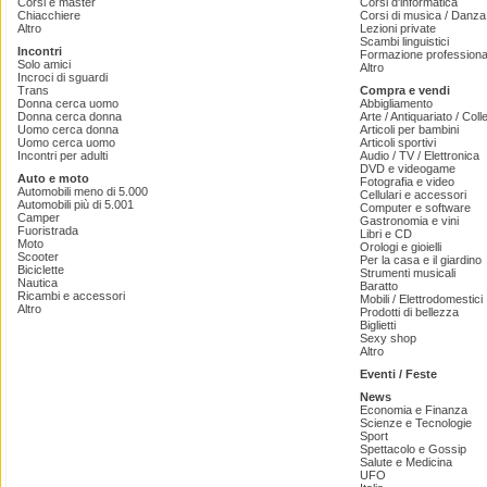
Corsi e master
Corsi d'informatica
Chiacchiere
Corsi di musica / Danza 
Altro
Lezioni private
Scambi linguistici
Incontri
Formazione professiona
Solo amici
Altro
Incroci di sguardi
Trans
Compra e vendi
Donna cerca uomo
Abbigliamento
Donna cerca donna
Arte / Antiquariato / Coll
Uomo cerca donna
Articoli per bambini
Uomo cerca uomo
Articoli sportivi
Incontri per adulti
Audio / TV / Elettronica
DVD e videogame
Auto e moto
Fotografia e video
Automobili meno di 5.000
Cellulari e accessori
Automobili più di 5.001
Computer e software
Camper
Gastronomia e vini
Fuoristrada
Libri e CD
Moto
Orologi e gioielli
Scooter
Per la casa e il giardino
Biciclette
Strumenti musicali
Nautica
Baratto
Ricambi e accessori
Mobili / Elettrodomestici
Altro
Prodotti di bellezza
Biglietti
Sexy shop
Altro
Eventi / Feste
News
Economia e Finanza
Scienze e Tecnologie
Sport
Spettacolo e Gossip
Salute e Medicina
UFO