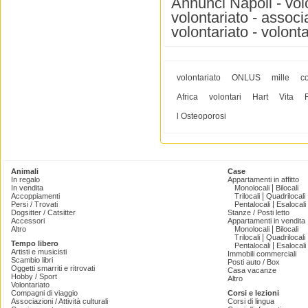
Annunci Napoli - volo
volontariato - associa
volontariato - volonta
volontariato
ONLUS
mille
c
Africa
volontari
Hart
Vita
l Osteoporosi
Animali
Case
In regalo
Appartamenti in affitto
|
In vendita
Monolocali
Bilocali
|
Accoppiamenti
Trilocali
Quadrilocali
|
Persi / Trovati
Pentalocali
Esalocali
Dogsitter / Catsitter
Stanze / Posti letto
Accessori
Appartamenti in vendita
|
Altro
Monolocali
Bilocali
|
Trilocali
Quadrilocali
Tempo libero
|
Pentalocali
Esalocali
Artisti e musicisti
Immobili commerciali
Scambio libri
Posti auto / Box
Oggetti smarriti e ritrovati
Casa vacanze
Hobby / Sport
Altro
Volontariato
Compagni di viaggio
Corsi e lezioni
Associazioni / Attività culturali
Corsi di lingua