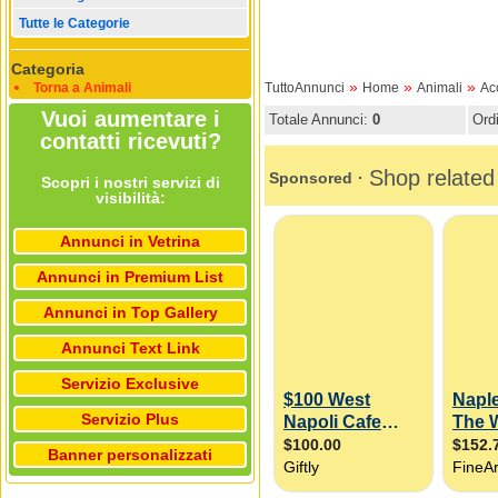
Tutte le Categorie
Categoria
»
»
»
Torna a Animali
TuttoAnnunci
Home
Animali
Ac
Vuoi aumentare i
Totale Annunci:
0
Ord
contatti ricevuti?
Scopri i nostri servizi di
visibilità:
Annunci in Vetrina
Annunci in Premium List
Annunci in Top Gallery
Annunci Text Link
Servizio Exclusive
Servizio Plus
Banner personalizzati