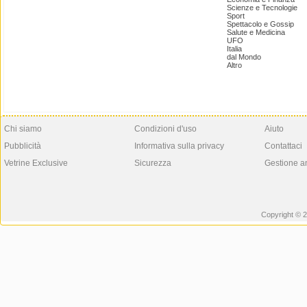
Scienze e Tecnologie
Sport
Spettacolo e Gossip
Salute e Medicina
UFO
Italia
dal Mondo
Altro
Chi siamo
Condizioni d'uso
Aiuto
Pubblicità
Informativa sulla privacy
Contattaci
Vetrine Exclusive
Sicurezza
Gestione a
Copyright © 