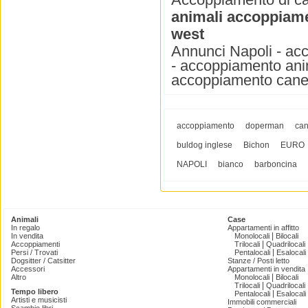
animali accoppiame
west
Annunci Napoli - ac
- accoppiamento anim
accoppiamento cane 
accoppiamento
doperman
can
buldog inglese
Bichon
EURO
NAPOLI
bianco
barboncina
Animali
Case
In regalo
Appartamenti in affitto
|
In vendita
Monolocali
Bilocali
|
Accoppiamenti
Trilocali
Quadrilocali
|
Persi / Trovati
Pentalocali
Esalocali
Dogsitter / Catsitter
Stanze / Posti letto
Accessori
Appartamenti in vendita
|
Altro
Monolocali
Bilocali
|
Trilocali
Quadrilocali
Tempo libero
|
Pentalocali
Esalocali
Artisti e musicisti
Immobili commerciali