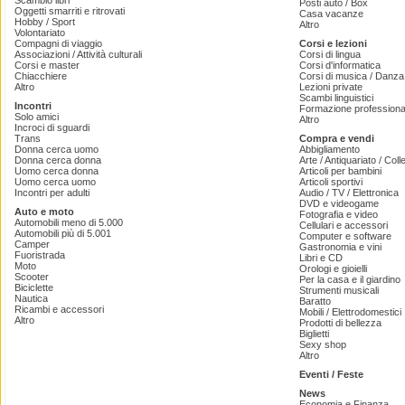
Scambio libri
Posti auto / Box
Oggetti smarriti e ritrovati
Casa vacanze
Hobby / Sport
Altro
Volontariato
Compagni di viaggio
Corsi e lezioni
Associazioni / Attività culturali
Corsi di lingua
Corsi e master
Corsi d'informatica
Chiacchiere
Corsi di musica / Danza 
Altro
Lezioni private
Scambi linguistici
Incontri
Formazione professiona
Solo amici
Altro
Incroci di sguardi
Trans
Compra e vendi
Donna cerca uomo
Abbigliamento
Donna cerca donna
Arte / Antiquariato / Coll
Uomo cerca donna
Articoli per bambini
Uomo cerca uomo
Articoli sportivi
Incontri per adulti
Audio / TV / Elettronica
DVD e videogame
Auto e moto
Fotografia e video
Automobili meno di 5.000
Cellulari e accessori
Automobili più di 5.001
Computer e software
Camper
Gastronomia e vini
Fuoristrada
Libri e CD
Moto
Orologi e gioielli
Scooter
Per la casa e il giardino
Biciclette
Strumenti musicali
Nautica
Baratto
Ricambi e accessori
Mobili / Elettrodomestici
Altro
Prodotti di bellezza
Biglietti
Sexy shop
Altro
Eventi / Feste
News
Economia e Finanza