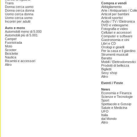
Trans
Compra e vendi
Donna cerca uomo
Abbigliamento
Donna cerca donna
Arte / Antiquariato / Coll
Uomo cerca donna
Articoli per bambini
Uomo cerca uomo
Articoli sportivi
Incontri per adulti
Audio / TV / Elettronica
DVD e videogame
Auto e moto
Fotografia e video
Automobili meno di 5.000
Cellulari e accessori
Automobili più di 5.001
Computer e software
Camper
Gastronomia e vini
Fuoristrada
Libri e CD
Moto
Orologi e gioielli
Scooter
Per la casa e il giardino
Biciclette
Strumenti musicali
Nautica
Baratto
Ricambi e accessori
Mobili / Elettrodomestici
Altro
Prodotti di bellezza
Biglietti
Sexy shop
Altro
Eventi / Feste
News
Economia e Finanza
Scienze e Tecnologie
Sport
Spettacolo e Gossip
Salute e Medicina
UFO
Italia
dal Mondo
Altro