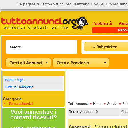
Le pagine di TuttoAnnunci.org utilizzano Cookie. Proseguendo
Pubblicità
Aiut
Napol
» Babysitter
Tutti gli Annunci
Città e Provincia
Home Page
Tutte le Categorie
Categoria
»
»
»
Torna a Servizi
TuttoAnnunci
Home
Servizi
Bab
Vuoi aumentare i
Totale Annunci:
0
Ord
contatti ricevuti?