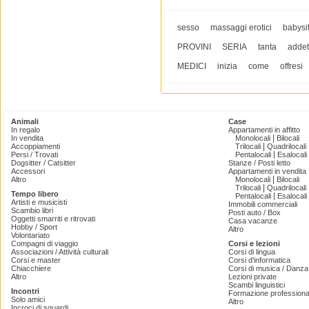
sesso
massaggi erotici
babysit
PROVINI
SERIA
tanta
addett
MEDICI
inizia
come
offresi
Animali
Case
In regalo
Appartamenti in affitto
|
In vendita
Monolocali
Bilocali
|
Accoppiamenti
Trilocali
Quadrilocali
|
Persi / Trovati
Pentalocali
Esalocali
Dogsitter / Catsitter
Stanze / Posti letto
Accessori
Appartamenti in vendita
|
Altro
Monolocali
Bilocali
|
Trilocali
Quadrilocali
Tempo libero
|
Pentalocali
Esalocali
Artisti e musicisti
Immobili commerciali
Scambio libri
Posti auto / Box
Oggetti smarriti e ritrovati
Casa vacanze
Hobby / Sport
Altro
Volontariato
Compagni di viaggio
Corsi e lezioni
Associazioni / Attività culturali
Corsi di lingua
Corsi e master
Corsi d'informatica
Chiacchiere
Corsi di musica / Danza 
Altro
Lezioni private
Scambi linguistici
Incontri
Formazione professiona
Solo amici
Altro
Incroci di sguardi