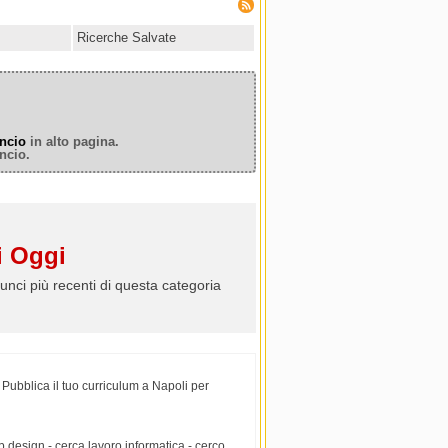
Ricerche Salvate
ncio
in alto pagina.
ncio.
 Oggi
unci più recenti di questa categoria
 Pubblica il tuo curriculum a Napoli per
b design - cerca lavoro informatica - cerco