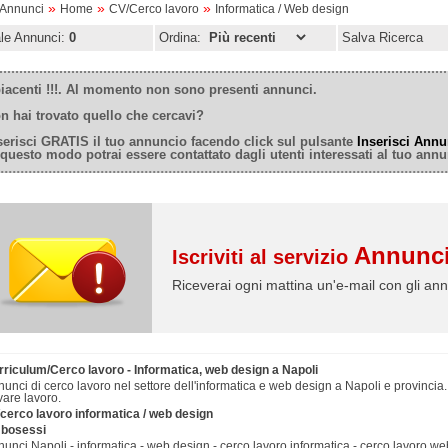
»
»
»
oAnnunci
Home
CV/Cerco lavoro
Informatica / Web design
ale Annunci:
0
Ordina:
Salva Ricerca
iacenti !!!. Al momento non sono presenti annunci.
n hai trovato quello che cercavi?
serisci GRATIS il tuo annuncio facendo click sul pulsante
Inserisci Annu
 questo modo potrai essere contattato dagli utenti interessati al tuo annu
Annunci
Iscriviti al servizio
Riceverai ogni mattina un'e-mail con gli ann
rriculum/Cerco lavoro - Informatica, web design a Napoli
unci di cerco lavoro nel settore dell'informatica e web design a Napoli e provincia.
vare lavoro.
/cerco lavoro informatica / web design
bosessi
unci Napoli - informatica - web design - cerco lavoro informatica - cerco lavoro we