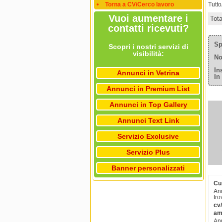
Torna a CV/Cerco lavoro
Tutt
Vuoi aumentare i
Tot
contatti ricevuti?
Sp
Scopri i nostri servizi di
visibilità:
No
In
Annunci in Vetrina
In
Annunci in Premium List
Annunci in Top Gallery
Annunci Text Link
Servizio Exclusive
Servizio Plus
Banner personalizzati
Cu
Ann
tro
cv
am
Ann