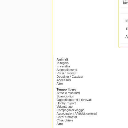
la
i
B
A
Animali
In regalo
In vendita
Accoppiamenti
Persi / Trovati
Dogsitter / Catsitter
Accessori
Altro
Tempo libero
Artisti e musicisti
Scambio libri
Oggetti smarriti e ritrovati
Hobby / Sport
Volontariato
Compagni di viaggio
Associazioni / Attività culturali
Corsi e master
Chiacchiere
Altro