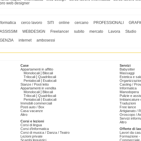
voro web designer
nformatica
cerco lavoro
SITI
online
cercano
PROFESSIONALI
GRAFI
ASSISSIM
WEBDESIGN
Freelancer
subito
mercato
Lavora
Studio
GENZIA
internet
ambosessi
Case
Servizi
Appartamenti in affitto
Babysitter
|
Monolocali
Bilocali
Massaggi
|
Trilocali
Quadrilocali
Estetica e sal
|
Pentalocali
Esalocali
Organizzazion
Stanze / Posti letto
Casting / Prov
Appartamenti in vendita
Informatica
|
Monolocali
Bilocali
Manodopera
|
Trilocali
Quadrilocali
Pulizie e ass
|
Pentalocali
Esalocali
Imbiancature e
Immobili commerciali
Traduzioni
Posti auto / Box
Free lance
Casa vacanze
Artigianato / 
Altro
Oroscopo / As
Servizi informa
Corsi e lezioni
Altro
Corsi di lingua
Corsi d'informatica
Offerte di la
Corsi di musica / Danza / Teatro
Lavori da cas
Lezioni private
Formazione - 
Scambi linguistici
Commerciale /