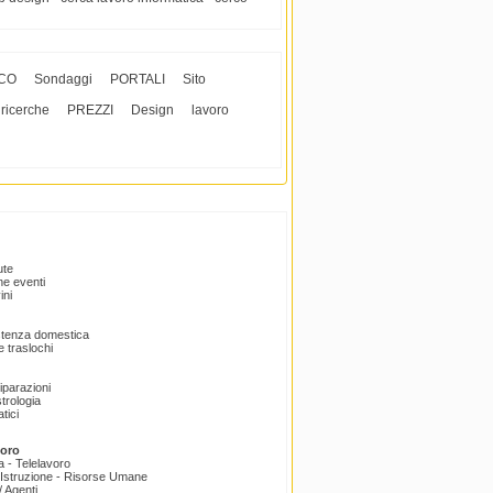
CO
Sondaggi
PORTALI
Sito
ricerche
PREZZI
Design
lavoro
ute
e eventi
ini
istenza domestica
 traslochi
Riparazioni
trologia
tici
voro
a - Telelavoro
Istruzione - Risorse Umane
 Agenti