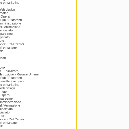
e e marketing
 Web design
omoter
 Operai
 Pub / Ristoranti
amministrazione
el / Animazione
endistato
part-time
igianato
ute
ice - Call Center
dri e manager
ale
gneri
oro
a - Telelavoro
Istruzione - Risorse Umane
 Pub / Ristoranti
endite e acquisti
e e marketing
 Web design
omoter
 Operai
part-time
amministrazione
el / Animazione
endistato
igianato
ute
ice - Call Center
dri e manager
ale