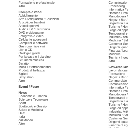
Formazione professionale
Comunicazion
Altro
Franchising
Informatica /
Compra e vendi
Hostess / Pr
Abbigliamento
Manodopera /
Arte / Antiquariato / Collezioni
Negozi / Bar /
Articoli per bambini
Segreteria e 
Articoli sportivi
Turismo / Hot
Audio / TV / Elettronica
Stage ed appr
DVD e videogame
Temporanei e 
Fotografia e video
Industria / Art
Cellulari e accessori
Medicina / Sal
Computer e software
Customer Serv
Gastronomia e vini
Dirigenti, qua
Libri e CD
Finanza / Leg
Orologi e gioielli
Modelli/e
Per la casa e il giardino
Tecnici / Inge
Strumenti musicali
Altro
Baratto
Mobili / Elettrodomestici
CV/Cerco lav
Prodotti di bellezza
Lavori da cas
Biglietti
Formazione - 
Sexy shop
Negozi / Bar /
Altro
Commerciale v
Comunicazion
Eventi / Feste
Informatica /
Hostess / Pr
News
Manodopera /
Economia e Finanza
Temporanei e 
Scienze e Tecnologie
Segreteria e 
Sport
Turismo / Hot
Spettacolo e Gossip
Stage ed appr
Salute e Medicina
Industria / Art
UFO
Medicina / Sal
Italia
Customer Serv
dal Mondo
Dirigenti, qua
Altro
Finanza / Leg